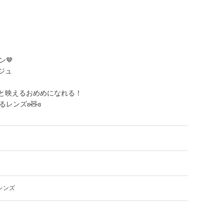
🤎
ジュ
と映えるおめめになれる！
レンズʚ🧸ɞ
レンズ