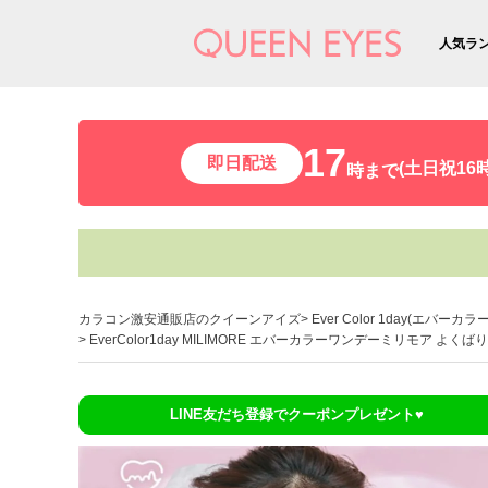
人気ラ
17
即日配送
(土日祝16時
時まで
カラコン激安通販店のクイーンアイズ
Ever Color 1day(エバーカ
EverColor1day MILIMORE エバーカラーワンデーミリモア よく
LINE友だち登録でクーポンプレゼント♥