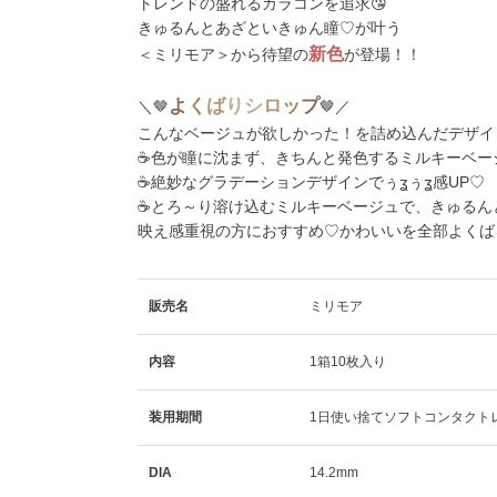
トレンドの盛れるカラコンを追求😘
きゅるんとあざといきゅん瞳♡が叶う
新色
＜ミリモア＞から待望の
が登場！！
よ
く
ば
り
シ
ロ
ッ
プ
＼🤎
🤎／
こんなベージュが欲しかった！を詰め込んだデザイン
☕色が瞳に沈まず、きちんと発色するミルキーベー
☕絶妙なグラデーションデザインでぅʓぅʓ感UP♡
☕とろ～り溶け込むミルキーベージュで、きゅるん
映え感重視の方におすすめ♡かわいいを全部よくばる
販売名
ミリモア
内容
1箱10枚入り
装用期間
1日使い捨てソフトコンタクト
DIA
14.2mm