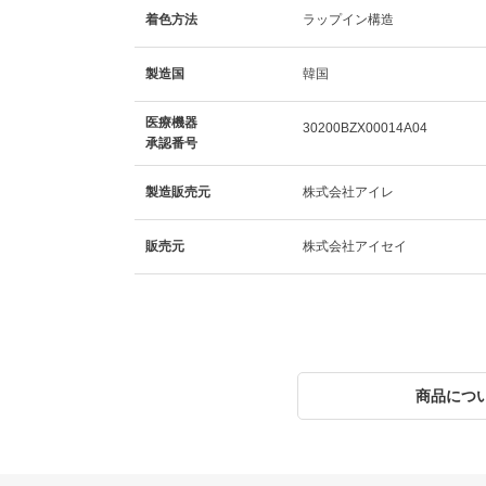
着色方法
ラップイン構造
製造国
韓国
医療機器
30200BZX00014A04
承認番号
製造販売元
株式会社アイレ
販売元
株式会社アイセイ
商品につ