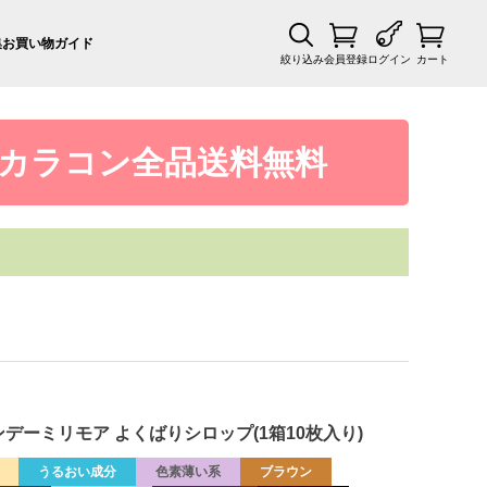
集
お買い物ガイド
絞り込み
会員登録
ログイン
カート
カラコン全品送料無料
ラーワンデーミリモア よくばりシロップ(1箱10枚入り)
うるおい成分
色素薄い系
ブラウン