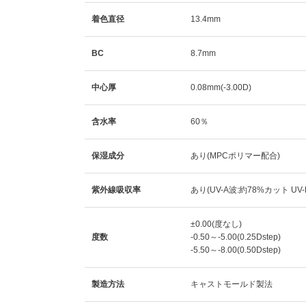
着色直径
13.4mm
BC
8.7mm
中心厚
0.08mm(-3.00D)
含水率
60％
保湿成分
あり(MPCポリマー配合)
紫外線吸収率
あり(UV-A波:約78%カット UV
±0.00(度なし)
度数
-0.50～-5.00(0.25Dstep)
-5.50～-8.00(0.50Dstep)
製造方法
キャストモールド製法