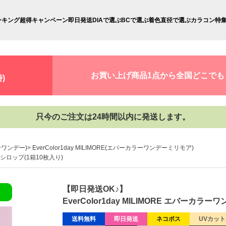
ンキング
超得キャンペーン
即日発送
DIAで選ぶ
BCで選ぶ
着色直径で選ぶ
カラコン特
お買い上げ商品1点から全国どこでも
)
只今のご注文は24時間以内に発送します。
ラーワンデー)
EverColor1day MILIMORE(エバーカラーワンデーミリモア)
ばりシロップ(1箱10枚入り)
【即日発送OK♪】
EverColor1day MILIMORE エバーカ
送料無料
即日発送
ネコポス
UVカット