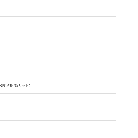
-B波:約96%カット)