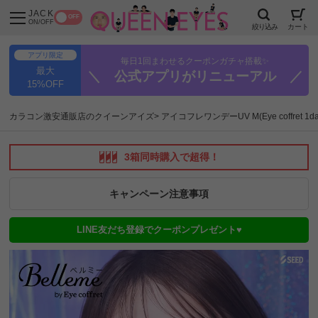
JACK
OFF
ON/OFF
絞り込み
カート
アプリ限定
毎日1回まわせるクーポンガチャ搭載✨
最大
＼ 公式アプリがリニューアル ／
15%OFF
カラコン激安通販店のクイーンアイズ
アイコフレワンデーUV M(Eye coffret 1da
3箱同時購入で超得！
キャンペーン注意事項
LINE友だち登録でクーポンプレゼント♥