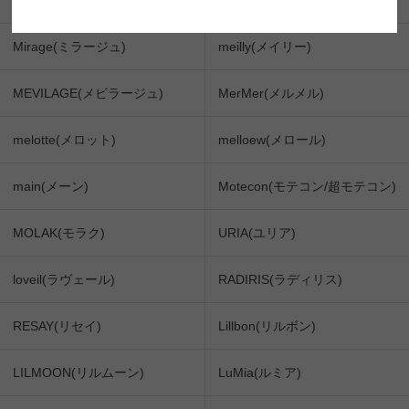
mimuco(ミムコ)
melady(ミレディ)
Mirage(ミラージュ)
meilly(メイリー)
MEVILAGE(メビラージュ)
MerMer(メルメル)
melotte(メロット)
melloew(メロール)
main(メーン)
Motecon(モテコン/超モテコン)
MOLAK(モラク)
URIA(ユリア)
loveil(ラヴェール)
RADIRIS(ラディリス)
RESAY(リセイ)
Lillbon(リルボン)
LILMOON(リルムーン)
LuMia(ルミア)