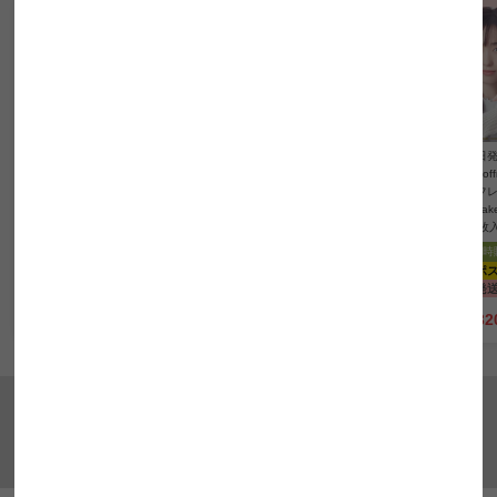
【即日発送OK♪】
【即日発送OK♪】
【即日発送OK♪】
【即日発
Eye coffret 1day UV M ア
Eye coffret 1day UV M ア
Eye coffret 1day UV M ア
Eye cof
イコフレワンデーUV M S
イコフレワンデーUV M S
イコフレワンデーUV M Fir
イコフレ
heermake シアーメイク(1
weetiemake スウィーティ
stmake ファーストメイク
asema
箱10枚入り)
ーメイク(1箱10枚入り)
(1箱10枚入り)
箱10枚
6箱同時購入で超得♪
6箱同時購入で超得♪
6箱同時購入で超得♪
6箱同時
ネコポス
送料無料
ネコポス
送料無料
ネコポス
送料無料
ネコポ
即日発送
UVカット
1day
即日発送
UVカット
1day
即日発送
UVカット
1day
即日発
¥
1,320
¥
1,320
¥
1,320
¥
1,32
税込
税込
税込