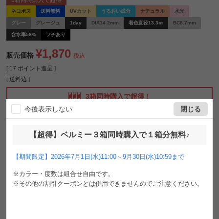
3箱同時購入で超得
ネコポス
送料無料
UVカット
うるおい成分
ナチュラル
水光
グレー
グレージュ
1day
DIA14.2mm
着色直径13.3㎜
BC8.7mm
含水率58%
フチあり
¥
1,870
販売価格
税込
[
17
ポイント進呈 ]
送料込
3箱同時購入で超得！
今後表示しない
閉じる
福原遥ちゃんイメージモデル
【超得】ベルミー３箱同時購入で１箱分無料♪
B
e
l
l
e
m
e
b
y
E
y
e
c
o
f
f
r
e
t
ベ
ル
ミ
ー
b
y
ア
イ
コ
フ
レ
【期間限定】2026年7月1日(水)11:00～9月30日(水)10:59まで
毎日変わる、なりたいジブンに
自由に、好きに着替えたい。
※カラー・度数は組合せ自由です。
そんな今の気持ちに寄り添ったブランド
※その他の割引クーポンとは併用できませんのでご注意ください。
今日のわたしは、水光ヴェールカラコン₊˚✧