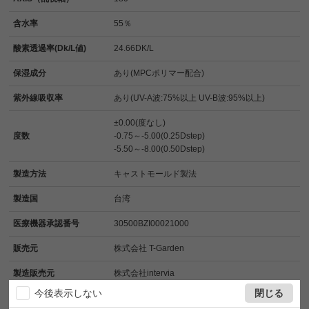
含水率
55％
酸素透過率(Dk/L値)
24.66DK/L
保湿成分
あり(MPCポリマー配合)
紫外線吸収率
あり(UV-A波:75%以上 UV-B波:95%以上)
±0.00(度なし)
度数
-0.75～-5.00(0.25Dstep)
-5.50～-8.00(0.50Dstep)
製造方法
キャストモールド製法
製造国
台湾
医療機器承認番号
30500BZI00021000
販売元
株式会社 T-Garden
製造販売元
株式会社intervia
今後表示しない
閉じる
ご使用の際は眼科医に相談の上、