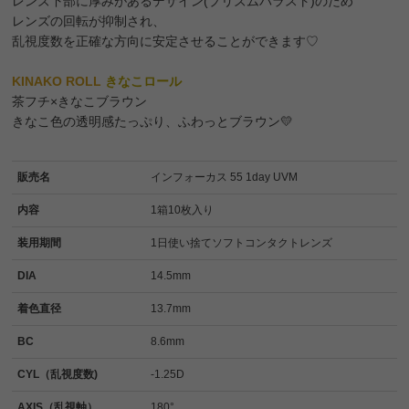
レンズ下部に厚みがあるデザイン(プリズムバラスト)のため
レンズの回転が抑制され、
乱視度数を正確な方向に安定させることができます♡
KINAKO ROLL
きなこロール
茶フチ×きなこブラウン
きなこ色の透明感たっぷり、ふわっとブラウン💛
販売名
インフォーカス 55 1day UVM
内容
1箱10枚入り
装用期間
1日使い捨てソフトコンタクトレンズ
DIA
14.5mm
着色直径
13.7mm
BC
8.6mm
CYL（乱視度数)
-1.25D
AXIS（乱視軸）
180°