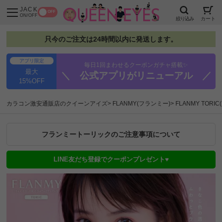
JACK
OFF
ON/OFF
絞り込み
カート
只今のご注文は24時間以内に発送します。
アプリ限定
毎日1回まわせるクーポンガチャ搭載✨
最大
＼ 公式アプリがリニューアル ／
15%OFF
カラコン激安通販店のクイーンアイズ
FLANMY(フランミー)
FLANMY TOR
フランミートーリックのご注意事項について
LINE友だち登録でクーポンプレゼント♥