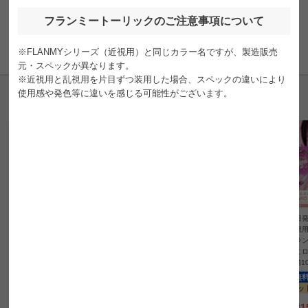
添付文書をよくお読みになってからご使用して下さい。
フランミートーリックのご注意事項について
商品についてのお問い合わせ
※FLANMYシリーズ（近視用）と同じカラー名ですが、製造販売
元・スペックが異なります。
※近視用と乱視用を片目ずつ装用した場合、スペックの違いにより
使用感や発色等に違いを感じる可能性がございます。
【即日発送OK♪】
【即日発送OK♪】
【即日発送OK♪】
【即日発
【乱視用】FLANMY TORI
【乱視用】FLANMY TORI
【乱視用】FLANMY TORI
【乱視用】
C フランミートーリック
C フランミートーリック
C フランミートーリック
C フラ
ソルティーバニラ -1.25D/
ソルティーバニラ -0.75D/
きなこロール -0.75D/18
きなこロー
180°(1箱10枚入り)
180°(1箱10枚入り)
0°(1箱10枚入り)
0°(1箱
送料無料
即日発送
送料無料
即日発送
送料無料
即日発送
送料無
UVカット
乱視用
1day
UVカット
乱視用
1day
UVカット
乱視用
1day
UVカッ
¥
1,815
¥
1,815
¥
1,815
¥
1,81