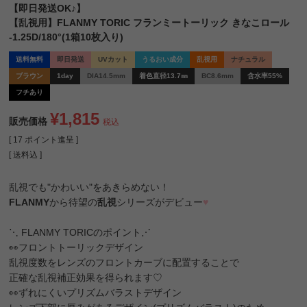
【即日発送OK♪】
【乱視用】FLANMY TORIC フランミートーリック きなこロール
-1.25D/180°(1箱10枚入り)
送料無料
即日発送
UVカット
うるおい成分
乱視用
ナチュラル
ブラウン
1day
DIA14.5mm
着色直径13.7㎜
BC8.6mm
含水率55%
フチあり
¥
1,815
販売価格
税込
[
17
ポイント進呈 ]
送料込
乱視でも"かわいい"をあきらめない！
FLANMY
から待望の
乱視
シリーズがデビュー
♥
⋱ FLANMY TORICのポイント⋰
👀フロントトーリックデザイン
乱視度数をレンズのフロントカーブに配置することで
正確な乱視補正効果を得られます♡
👀ずれにくいプリズムバラストデザイン