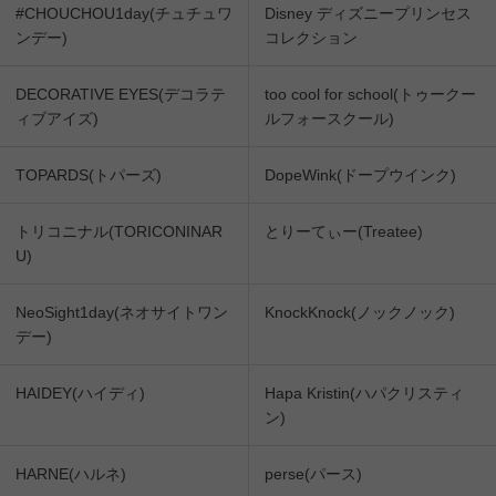
#CHOUCHOU1day(チュチュワ
Disney ディズニープリンセス
ンデー)
コレクション
DECORATIVE EYES(デコラテ
too cool for school(トゥークー
ィブアイズ)
ルフォースクール)
TOPARDS(トパーズ)
DopeWink(ドープウインク)
トリコニナル(TORICONINAR
とりーてぃー(Treatee)
U)
NeoSight1day(ネオサイトワン
KnockKnock(ノックノック)
デー)
HAIDEY(ハイディ)
Hapa Kristin(ハパクリスティ
ン)
HARNE(ハルネ)
perse(パース)