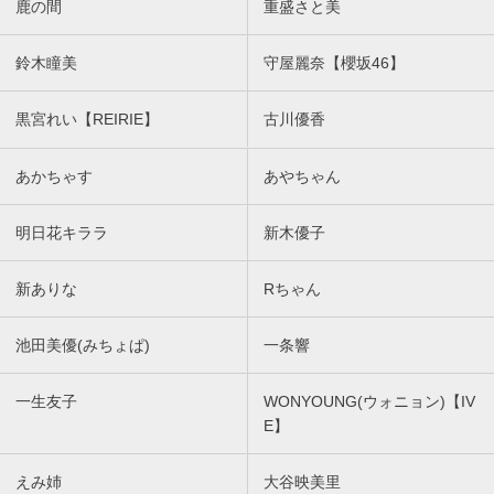
鹿の間
重盛さと美
鈴木瞳美
守屋麗奈【櫻坂46】
黒宮れい【REIRIE】
古川優香
あかちゃす
あやちゃん
明日花キララ
新木優子
新ありな
Rちゃん
池田美優(みちょぱ)
一条響
一生友子
WONYOUNG(ウォニョン)【IV
E】
えみ姉
大谷映美里