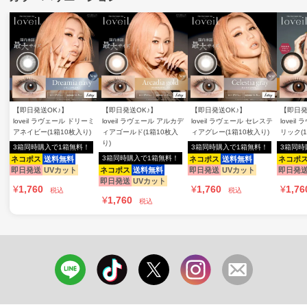
【即日発送OK♪】
【即日発送OK♪】
【即日発送OK♪】
【即日発
loveil ラヴェール ドリーミ
loveil ラヴェール アルカデ
loveil ラヴェール セレステ
lovei
アネイビー(1箱10枚入り)
ィアゴールド(1箱10枚入
ィアグレー(1箱10枚入り)
リック(
り)
3箱同時購入で1箱無料！
3箱同時購入で1箱無料！
3箱同時
3箱同時購入で1箱無料！
ネコポス
送料無料
ネコポス
送料無料
ネコポ
即日発送
UVカット
ネコポス
送料無料
即日発送
UVカット
即日発
即日発送
UVカット
¥
1,760
¥
1,760
¥
1,76
税込
税込
¥
1,760
税込