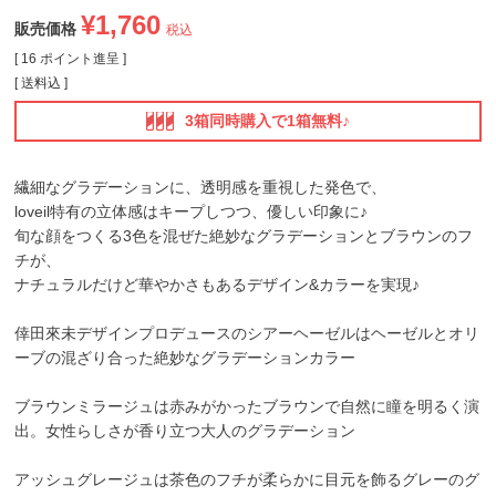
¥
1,760
販売価格
税込
[
16
ポイント進呈 ]
送料込
3箱同時購入で1箱無料♪
繊細なグラデーションに、透明感を重視した発色で、
loveil特有の立体感はキープしつつ、優しい印象に♪
旬な顔をつくる3色を混ぜた絶妙なグラデーションとブラウンのフ
チが、
ナチュラルだけど華やかさもあるデザイン&カラーを実現♪
倖田來未デザインプロデュースのシアーヘーゼルはヘーゼルとオリ
ーブの混ざり合った絶妙なグラデーションカラー
ブラウンミラージュは赤みがかったブラウンで自然に瞳を明るく演
出。女性らしさが香り立つ大人のグラデーション
アッシュグレージュは茶色のフチが柔らかに目元を飾るグレーのグ