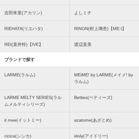
吉田朱里(アカリン)
よしミチ
RIEHATA(リエハタ)
RINON(村上璃杏)【ME:I】
REI(直井怜)【IVE】
渡辺直美
ブランドで探す
LARME(ラルム)
MEiME! by LARME(メイメ! by
ラルム)
LARME MELTY SERIES(ラル
Betties(ベティーズ)
ムメルティシリーズ)
it mee(イットミー)
azatome(あざとめ)
cicica(シシカ)
idoly(アイドリー)