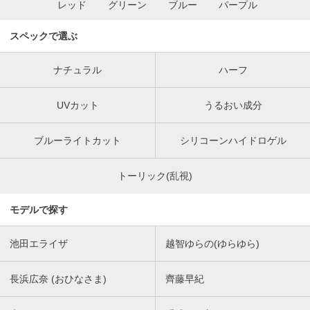
レッド
グリーン
ブルー
パープル
スペックで選ぶ
ナチュラル
ハーフ
UVカット
うるおい成分
ブルーライトカット
シリコーンハイドロゲル
トーリック(乱視)
モデルで探す
池田エライザ
越智ゆらの(ゆらゆら)
長浜広奈 (おひなさま)
齊藤早紀