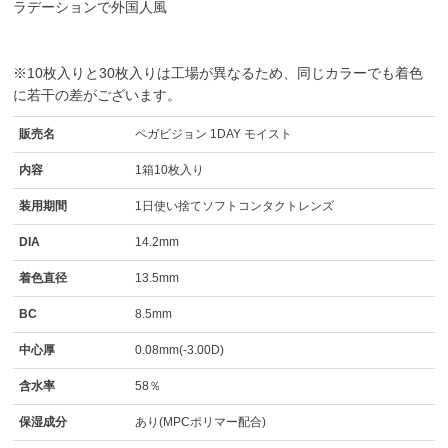
ラデーションで外国人風
※10枚入りと30枚入りは工場が異なるため、同じカラーでも着色
に若干の差がございます。
販売名
ペガビジョン 1DAY モイスト
内容
1箱10枚入り
装用期間
1日使い捨てソフトコンタクトレンズ
DIA
14.2mm
着色直径
13.5mm
BC
8.5mm
中心厚
0.08mm(-3.00D)
含水率
58％
保湿成分
あり(MPCポリマー配合)