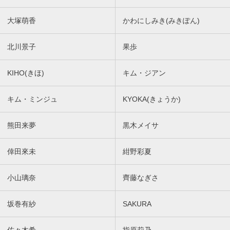
大塚萌香
かわにしみき(みきぽん)
北川景子
果歩
KIHO(きほ)
キム・ジアン
キム・ミンジュ
KYOKA(きょうか)
熊田来夢
黒木メイサ
倖田來未
紺野彩夏
小山璃奈
齊藤なぎさ
坂巻有紗
SAKURA
佐々木希
指原莉乃