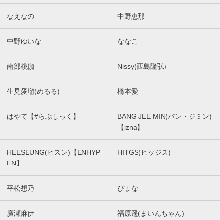
なえなの
中野恵那
中野ゆいな
ななこ
南部桃伽
Nissy(西島隆弘)
生見愛瑠(めるる)
橋本愛
はやて【#らぶしっく】
BANG JEE MIN(バン・ジミン)
【izna】
HEESEUNG(ヒスン)【ENHYP
HITGS(ヒッジス)
EN】
平松想乃
ぴょな
廣瀬麻伊
福原遥(まいんちゃん)