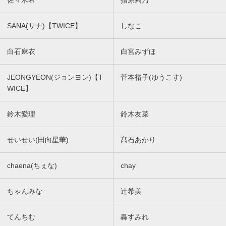
SANA(サナ)【TWICE】
しなこ
白石麻衣
白宮みずほ
JEONGYEON(ジョンヨン)【T
菅本裕子(ゆうこす)
WICE】
鈴木愛理
鈴木友菜
せいせい(田向星華)
髙石あかり
chaena(ちぇな)
chay
ちゃんみな
辻希美
てんちむ
轟すみれ