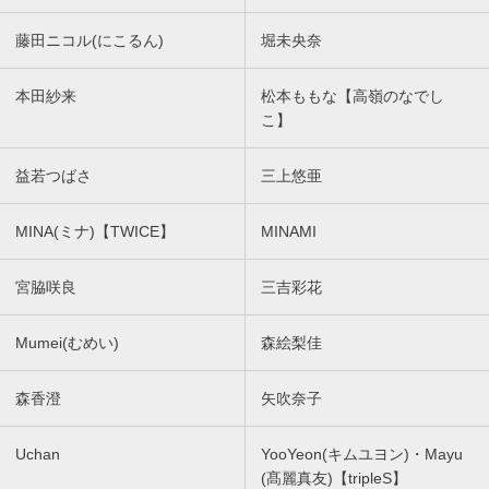
藤田ニコル(にこるん)
堀未央奈
本田紗来
松本ももな【高嶺のなでし
こ】
益若つばさ
三上悠亜
MINA(ミナ)【TWICE】
MINAMI
宮脇咲良
三吉彩花
Mumei(むめい)
森絵梨佳
森香澄
矢吹奈子
Uchan
YooYeon(キムユヨン)・Mayu
(髙麗真友)【tripleS】