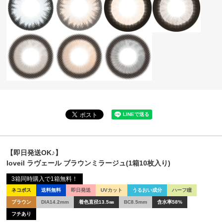
【即日発送OK♪】
loveil ラヴェール ブラウンミラージュ(1箱10枚入り)
3箱同時購入で1箱無料！
ネコポス
送料無料
即日発送
UVカット
うるおい成分
ハーフ瞳
ブラウン
DIA14.2mm
着色直径13.5㎜
BC8.5mm
含水率58%
フチあり