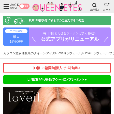
JACK
OFF
ON/OFF
絞り込み
カート
残り
12時間6分9秒
までのご注文で即日発送
アプリ限定
毎日1回まわせるクーポンガチャ搭載✨
最大
＼ 公式アプリがリニューアル ／
15%OFF
カラコン激安通販店のクイーンアイズ
loveil(ラヴェール)
loveil ラヴェール
3箱同時購入で1箱無料♪
LINE友だち登録でクーポンプレゼント♥