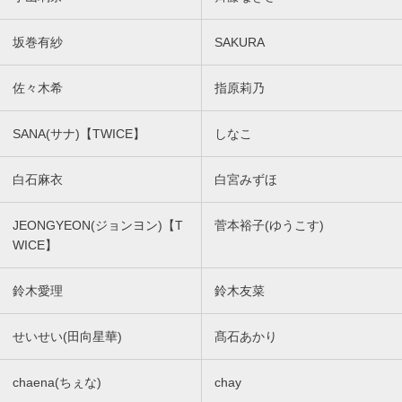
坂巻有紗
SAKURA
佐々木希
指原莉乃
SANA(サナ)【TWICE】
しなこ
白石麻衣
白宮みずほ
JEONGYEON(ジョンヨン)【T
菅本裕子(ゆうこす)
WICE】
鈴木愛理
鈴木友菜
せいせい(田向星華)
髙石あかり
chaena(ちぇな)
chay