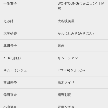
一生友子
WONYOUNG(ウォニョン)【IV
E】
えみ姉
大谷映美里
大塚萌香
かわにしみき(みきぽん)
北川景子
果歩
KIHO(きほ)
キム・ジアン
キム・ミンジュ
KYOKA(きょうか)
熊田来夢
黒木メイサ
倖田來未
紺野彩夏
小山璃奈
齊藤なぎさ