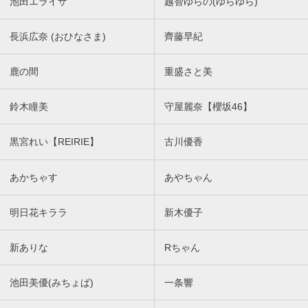
池田エライザ
越智ゆらの(ゆらゆら)
長浜広奈 (おひなさま)
齊藤早紀
鹿の間
重盛さと美
鈴木瞳美
守屋麗奈【櫻坂46】
黒宮れい【REIRIE】
古川優香
あかちゃす
あやちゃん
明日花キララ
新木優子
新ありな
Rちゃん
池田美優(みちょぱ)
一条響