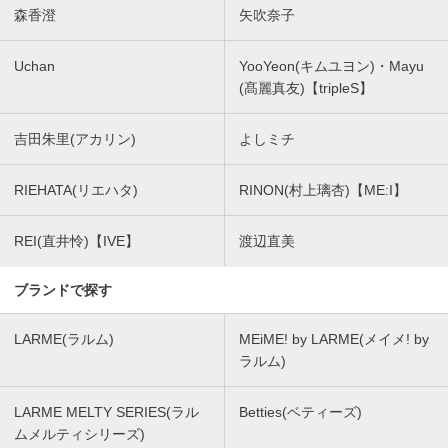
森香澄
矢吹奈子
Uchan
YooYeon(キムユヨン)・Mayu
(髙麗真友)【tripleS】
吉田朱里(アカリン)
よしミチ
RIEHATA(リエハタ)
RINON(村上璃杏)【ME:I】
REI(直井怜)【IVE】
渡辺直美
ブランドで探す
LARME(ラルム)
MEiME! by LARME(メイメ! by
ラルム)
LARME MELTY SERIES(ラル
Betties(ベティーズ)
ムメルティシリーズ)