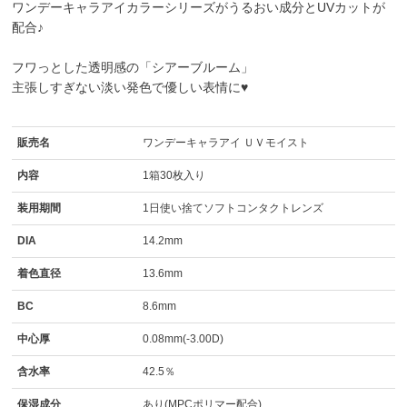
ワンデーキャラアイカラーシリーズがうるおい成分とUVカットが
配合♪
フワっとした透明感の「シアーブルーム」
主張しすぎない淡い発色で優しい表情に♥
販売名
ワンデーキャラアイ ＵＶモイスト
内容
1箱30枚入り
装用期間
1日使い捨てソフトコンタクトレンズ
DIA
14.2mm
着色直径
13.6mm
BC
8.6mm
中心厚
0.08mm(-3.00D)
含水率
42.5％
保湿成分
あり(MPCポリマー配合)