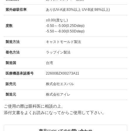
紫外線吸収率
あり(UV-A波:83%以上 UV-B波:98%以上)
±0.00(度なし)
度数
-0.50～-5.00(0.25Dstep)
-5.50～-8.00(0.50Dstep)
製造方法
キャストモールド製法
着色方法
ラップイン製法
製造国
台湾
医療機器承認番号
22600BZX00273A11
販売元
株式会社エスパル
製造元
株式会社アイレ
ご使用の際は眼科医に相談の上、
添付文書をよくお読みになってからご使用して下さい。