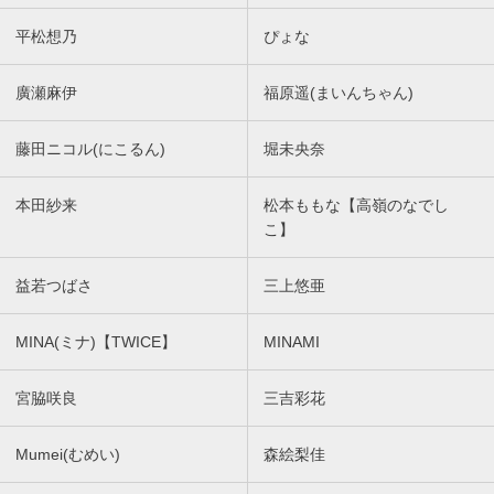
平松想乃
ぴょな
廣瀬麻伊
福原遥(まいんちゃん)
藤田ニコル(にこるん)
堀未央奈
本田紗来
松本ももな【高嶺のなでし
こ】
益若つばさ
三上悠亜
MINA(ミナ)【TWICE】
MINAMI
宮脇咲良
三吉彩花
Mumei(むめい)
森絵梨佳