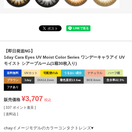
【即日発送NG】
1day Cara Eyes UV Moist Color Series ワンデーキャラアイ UV
モイスト シアーブルーム(1箱30枚入り)
送料無料
UVカット
宅配便のみ
うるおい成分
ナチュラル
ハーフ瞳
ブラウン
1day
DIA14.2mm
着色直径13.6㎜
BC8.6mm
含水率42.5%
フチあり
¥
3,707
販売価格
税込
[
337
ポイント進呈 ]
送料込
chayイメージモデルのカラーコンタクトレンズ♥