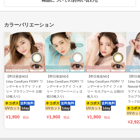
商品についてのお問い合わせ
【即日発送NG】
【即日発送NG】
【即日発送NG】
【即日発
1day CaraEyes FIORY ワ
1day CaraEyes FIORY ワ
1day CaraEyes FIORY ワ
1day Ca
ンデーキャラアイ フィオ
ンデーキャラアイ フィオ
ンデーキャラアイ フィオ
Natura
リー ブラウンブーケ (1箱
リー フラワーベージュ (1
リー モカブルーム (1箱10
ラアイ 
10枚入り)
箱10枚入り)
枚入り)
ラルプラ
ラック(
ネコポス
送料無料
ネコポス
送料無料
ネコポス
送料無料
UVカット
1day
UVカット
1day
UVカット
1day
ネコポ
UVカッ
¥
1,900
¥
1,900
¥
1,900
税込
税込
税込
¥
2,92