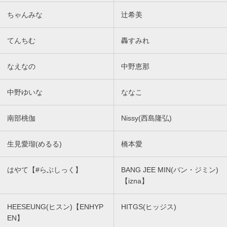
ちゃんみな
辻希美
てんちむ
轟すみれ
なえなの
中野恵那
中野ゆいな
ななこ
南部桃伽
Nissy(西島隆弘)
生見愛瑠(めるる)
橋本愛
はやて【#らぶしっく】
BANG JEE MIN(バン・ジミン)
【izna】
HEESEUNG(ヒスン)【ENHYP
HITGS(ヒッジス)
EN】