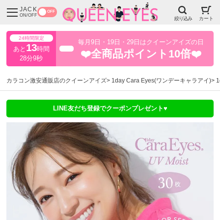
JACK
OFF
ON/OFF
絞り込み
カート
24時間限定
毎月9日・19日・29日はクイーンアイズの日
13
あと
時間
超得
❤️全商品ポイント10倍❤️
28分8秒
カラコン激安通販店のクイーンアイズ
1day Cara Eyes(ワンデーキャラアイ)
1
LINE友だち登録でクーポンプレゼント♥