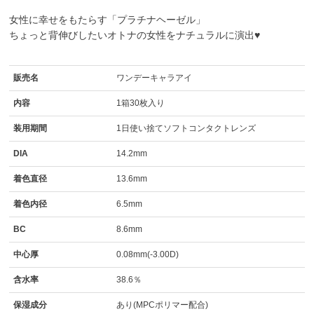
女性に幸せをもたらす「プラチナヘーゼル」
ちょっと背伸びしたいオトナの女性をナチュラルに演出♥
販売名
ワンデーキャラアイ
内容
1箱30枚入り
装用期間
1日使い捨てソフトコンタクトレンズ
DIA
14.2mm
着色直径
13.6mm
着色内径
6.5mm
BC
8.6mm
中心厚
0.08mm(-3.00D)
含水率
38.6％
保湿成分
あり(MPCポリマー配合)