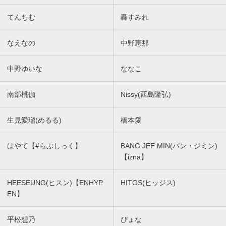
てんちむ
轟すみれ
なえなの
中野恵那
中野ゆいな
ななこ
南部桃伽
Nissy(西島隆弘)
生見愛瑠(めるる)
橋本愛
はやて【#らぶしっく】
BANG JEE MIN(バン・ジミン)
【izna】
HEESEUNG(ヒスン)【ENHYP
HITGS(ヒッジス)
EN】
平松想乃
ぴょな