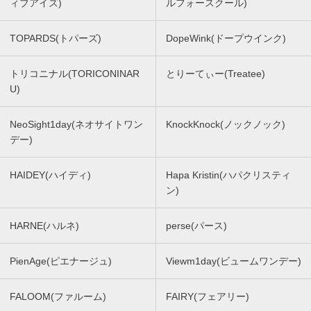
ィブアイズ)
ルフォースクール)
TOPARDS(トパーズ)
DopeWink(ドープウインク)
トリコニナル(TORICONINAR
とりーてぃー(Treatee)
U)
NeoSight1day(ネオサイトワン
KnockKnock(ノックノック)
デー)
HAIDEY(ハイディ)
Hapa Kristin(ハパクリスティ
ン)
HARNE(ハルネ)
perse(パース)
PienAge(ピエナージュ)
Viewm1day(ビュームワンデー)
FALOOM(ファルーム)
FAIRY(フェアリー)