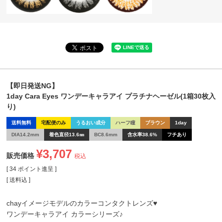
【即日発送NG】
1day Cara Eyes ワンデーキャラアイ プラチナヘーゼル(1箱30枚入
り)
送料無料
宅配便のみ
うるおい成分
ハーフ瞳
ブラウン
1day
DIA14.2mm
着色直径13.6㎜
BC8.6mm
含水率38.6%
フチあり
¥
3,707
販売価格
税込
[
34
ポイント進呈 ]
送料込
chayイメージモデルのカラーコンタクトレンズ♥
ワンデーキャラアイ カラーシリーズ♪