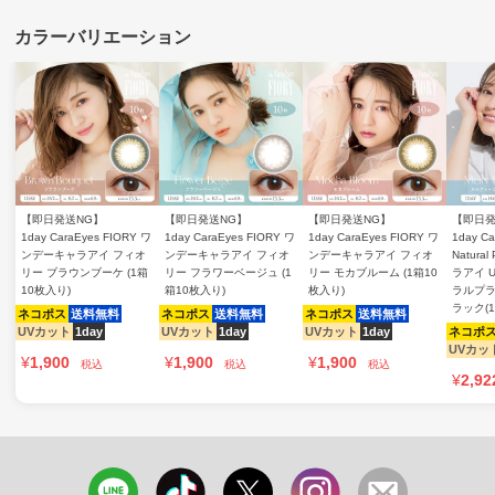
【即日発送NG】
【即日発送NG】
【即日発送NG】
【即日発
1day CaraEyes FIORY ワ
1day CaraEyes FIORY ワ
1day CaraEyes FIORY ワ
1day Ca
ンデーキャラアイ フィオ
ンデーキャラアイ フィオ
ンデーキャラアイ フィオ
Natura
リー ブラウンブーケ (1箱
リー フラワーベージュ (1
リー モカブルーム (1箱10
ラアイ 
10枚入り)
箱10枚入り)
枚入り)
ラルプラ
ラック(
ネコポス
送料無料
ネコポス
送料無料
ネコポス
送料無料
UVカット
1day
UVカット
1day
UVカット
1day
ネコポ
UVカッ
¥
1,900
¥
1,900
¥
1,900
税込
税込
税込
¥
2,92