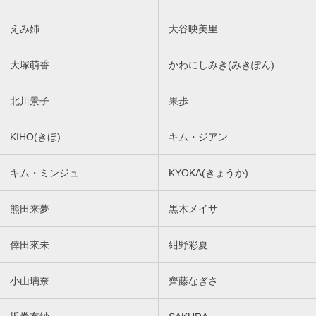
えみ姉
大谷映美里
大塚萌香
かわにしみき(みきぽん)
北川景子
果歩
KIHO(きほ)
キム・ジアン
キム・ミンジュ
KYOKA(きょうか)
熊田来夢
黒木メイサ
倖田來未
紺野彩夏
小山璃奈
齊藤なぎさ