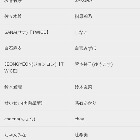
坂巻有紗
SAKURA
佐々木希
指原莉乃
SANA(サナ)【TWICE】
しなこ
白石麻衣
白宮みずほ
JEONGYEON(ジョンヨン)【T
菅本裕子(ゆうこす)
WICE】
鈴木愛理
鈴木友菜
せいせい(田向星華)
髙石あかり
chaena(ちぇな)
chay
ちゃんみな
辻希美