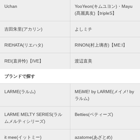
Uchan
YooYeon(キムユヨン)・Mayu
(髙麗真友)【tripleS】
吉田朱里(アカリン)
よしミチ
RIEHATA(リエハタ)
RINON(村上璃杏)【ME:I】
REI(直井怜)【IVE】
渡辺直美
ブランドで探す
LARME(ラルム)
MEiME! by LARME(メイメ! by
ラルム)
LARME MELTY SERIES(ラル
Betties(ベティーズ)
ムメルティシリーズ)
it mee(イットミー)
azatome(あざとめ)