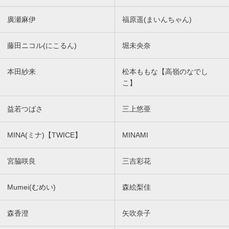
廣瀬麻伊
福原遥(まいんちゃん)
藤田ニコル(にこるん)
堀未央奈
本田紗来
松本ももな【高嶺のなでし
こ】
益若つばさ
三上悠亜
MINA(ミナ)【TWICE】
MINAMI
宮脇咲良
三吉彩花
Mumei(むめい)
森絵梨佳
森香澄
矢吹奈子