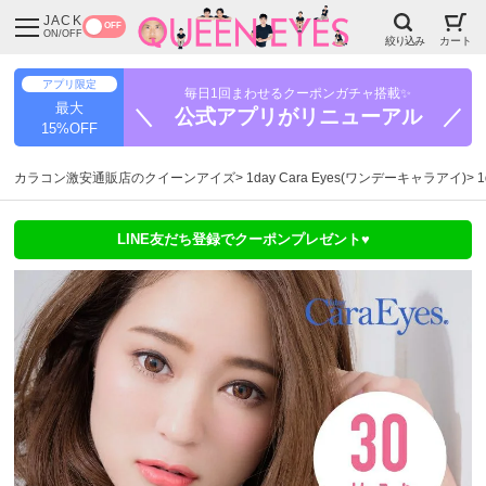
JACK
OFF
ON/OFF
絞り込み
カート
アプリ限定
毎日1回まわせるクーポンガチャ搭載✨
最大
＼ 公式アプリがリニューアル ／
15%OFF
カラコン激安通販店のクイーンアイズ
1day Cara Eyes(ワンデーキャラアイ)
LINE友だち登録でクーポンプレゼント♥