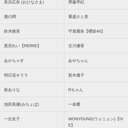
長浜広奈 (おひなさま)
齊藤早紀
鹿の間
重盛さと美
鈴木瞳美
守屋麗奈【櫻坂46】
黒宮れい【REIRIE】
古川優香
あかちゃす
あやちゃん
明日花キララ
新木優子
新ありな
Rちゃん
池田美優(みちょぱ)
一条響
一生友子
WONYOUNG(ウォニョン)【IV
E】