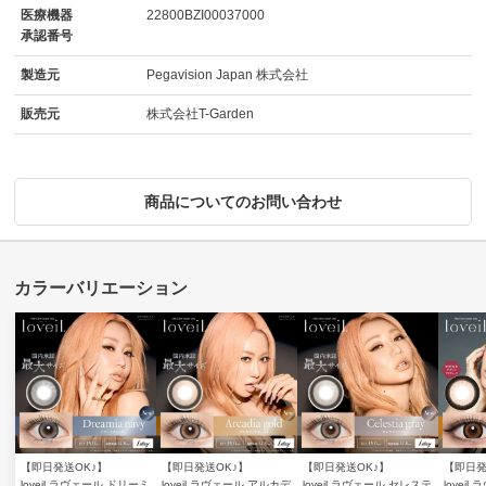
医療機器
22800BZI00037000
承認番号
製造元
Pegavision Japan 株式会社
販売元
株式会社T-Garden
商品についてのお問い合わせ
【即日発送OK♪】
【即日発送OK♪】
【即日発送OK♪】
【即日発
loveil ラヴェール ドリーミ
loveil ラヴェール アルカデ
loveil ラヴェール セレステ
lovei