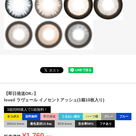
【即日発送OK♪】
loveil ラヴェール イノセントアッシュ(1箱10枚入り)
3箱同時購入で1箱無料！
ネコポス
送料無料
即日発送
うるおい成分
ハーフ瞳
グレー
ブルー
DIA14.5mm
着色直径13.8㎜
BC8.6mm
含水率58%
フチあり
¥
1,760