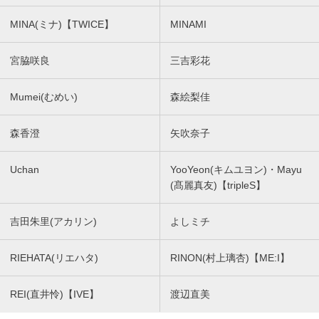
MINA(ミナ)【TWICE】
MINAMI
宮脇咲良
三吉彩花
Mumei(むめい)
森絵梨佳
森香澄
矢吹奈子
Uchan
YooYeon(キムユヨン)・Mayu
(髙麗真友)【tripleS】
吉田朱里(アカリン)
よしミチ
RIEHATA(リエハタ)
RINON(村上璃杏)【ME:I】
REI(直井怜)【IVE】
渡辺直美