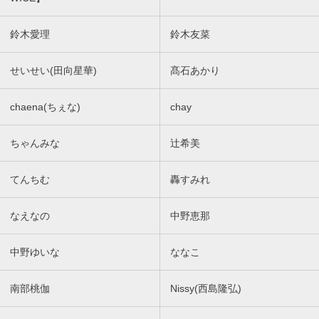
鈴木愛理
鈴木友菜
せいせい(田向星華)
髙石あかり
chaena(ちぇな)
chay
ちゃんみな
辻希美
てんちむ
轟すみれ
なえなの
中野恵那
中野ゆいな
ななこ
南部桃伽
Nissy(西島隆弘)