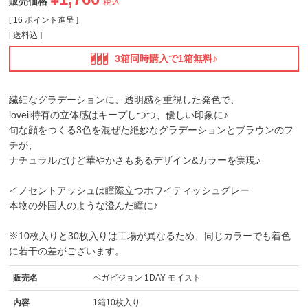
販売価格
税込
[
16
ポイント進呈 ]
送料込
3箱同時購入で1箱無料♪
繊細なグラデーションに、透明感を重視した発色で、
loveil特有の立体感はキープしつつ、優しい印象に♪
旬な顔をつくる3色を混ぜた絶妙なグラデーションとブラウンのフ
チが、
ナチュラルだけど華やかさもあるデザイン&カラーを実現♪
イノセントアッシュは瞳際立つホワイティッシュグレー
本物の外国人のような澄んだ瞳に♪
※10枚入りと30枚入りは工場が異なるため、同じカラーでも着色
に若干の差がございます。
販売名
ペガビジョン 1DAY モイスト
内容
1箱10枚入り