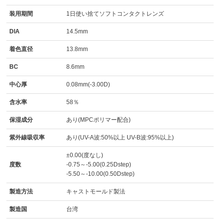
装用期間
1日使い捨てソフトコンタクトレンズ
DIA
14.5mm
着色直径
13.8mm
BC
8.6mm
中心厚
0.08mm(-3.00D)
含水率
58％
保湿成分
あり(MPCポリマー配合)
紫外線吸収率
あり(UV-A波:50%以上 UV-B波:95%以上)
±0.00(度なし)
度数
-0.75～-5.00(0.25Dstep)
-5.50～-10.00(0.50Dstep)
製造方法
キャストモールド製法
製造国
台湾