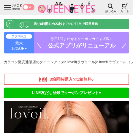
JACK
OFF
ON/OFF
絞り込み
カート
残り
8時間41分22秒
までのご注文で即日発送
アプリ限定
毎日1回まわせるクーポンガチャ搭載✨
最大
＼ 公式アプリがリニューアル ／
15%OFF
カラコン激安通販店のクイーンアイズ
loveil(ラヴェール)
loveil ラヴェール
3箱同時購入で1箱無料♪
LINE友だち登録でクーポンプレゼント♥