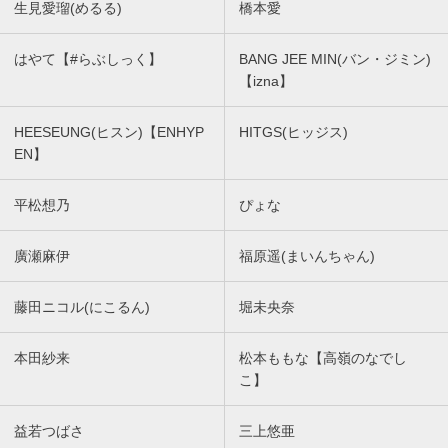
生見愛瑠(めるる)
橋本愛
はやて【#らぶしっく】
BANG JEE MIN(バン・ジミン)
【izna】
HEESEUNG(ヒスン)【ENHYP
HITGS(ヒッジス)
EN】
平松想乃
ぴょな
廣瀬麻伊
福原遥(まいんちゃん)
藤田ニコル(にこるん)
堀未央奈
本田紗来
松本ももな【高嶺のなでし
こ】
益若つばさ
三上悠亜