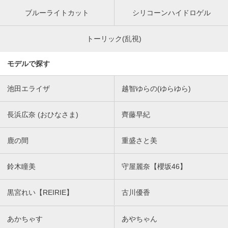
ブルーライトカット
シリコーンハイドロゲル
トーリック(乱視)
モデルで探す
池田エライザ
越智ゆらの(ゆらゆら)
長浜広奈 (おひなさま)
齊藤早紀
鹿の間
重盛さと美
鈴木瞳美
守屋麗奈【櫻坂46】
黒宮れい【REIRIE】
古川優香
あかちゃす
あやちゃん