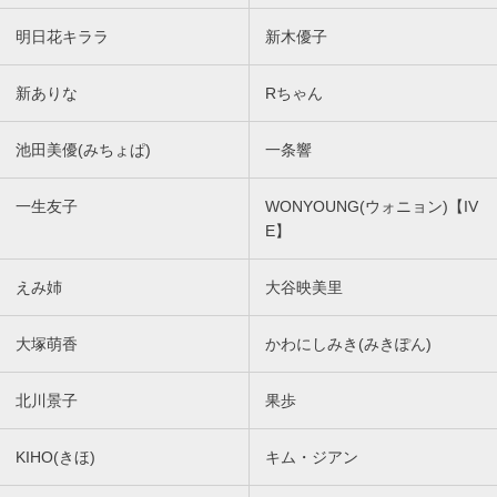
明日花キララ
新木優子
新ありな
Rちゃん
池田美優(みちょぱ)
一条響
一生友子
WONYOUNG(ウォニョン)【IV
E】
えみ姉
大谷映美里
大塚萌香
かわにしみき(みきぽん)
北川景子
果歩
KIHO(きほ)
キム・ジアン