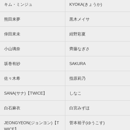
キム・ミンジュ
KYOKA(きょうか)
熊田来夢
黒木メイサ
倖田來未
紺野彩夏
小山璃奈
齊藤なぎさ
坂巻有紗
SAKURA
佐々木希
指原莉乃
SANA(サナ)【TWICE】
しなこ
白石麻衣
白宮みずほ
JEONGYEON(ジョンヨン)【T
菅本裕子(ゆうこす)
WICE】