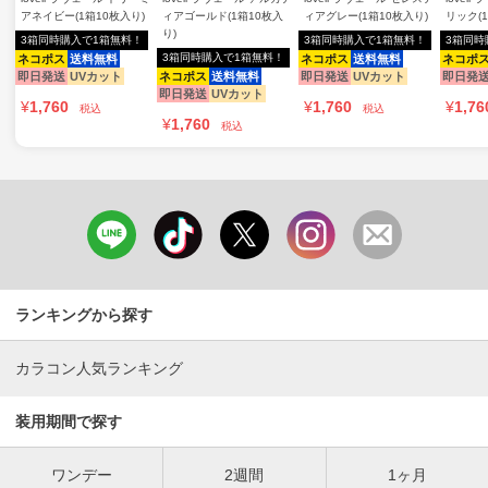
アネイビー(1箱10枚入り)
ィアゴールド(1箱10枚入
ィアグレー(1箱10枚入り)
リック(
り)
3箱同時購入で1箱無料！
3箱同時購入で1箱無料！
3箱同時
3箱同時購入で1箱無料！
ネコポス
送料無料
ネコポス
送料無料
ネコポ
即日発送
UVカット
ネコポス
送料無料
即日発送
UVカット
即日発
即日発送
UVカット
¥
1,760
¥
1,760
¥
1,76
税込
税込
¥
1,760
税込
ランキングから探す
カラコン人気ランキング
装用期間で探す
ワンデー
2週間
1ヶ月