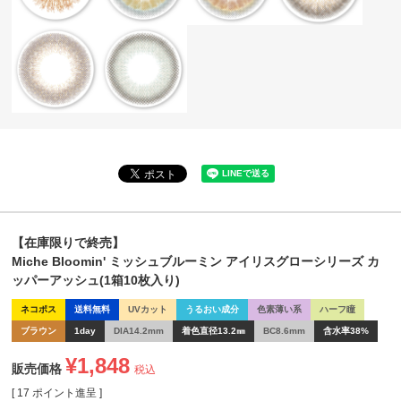
【在庫限りで終売】
Miche Bloomin' ミッシュブルーミン アイリスグローシリーズ カ
ッパーアッシュ(1箱10枚入り)
ネコポス
送料無料
UVカット
うるおい成分
色素薄い系
ハーフ瞳
ブラウン
1day
DIA14.2mm
着色直径13.2㎜
BC8.6mm
含水率38%
¥
1,848
販売価格
税込
[
17
ポイント進呈 ]