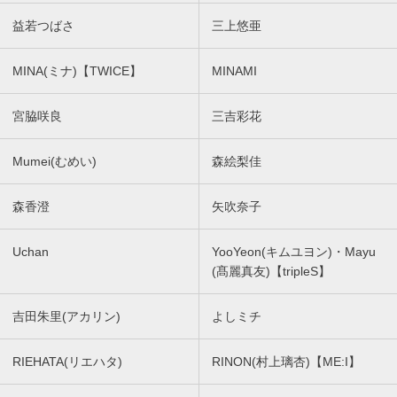
益若つばさ
三上悠亜
MINA(ミナ)【TWICE】
MINAMI
宮脇咲良
三吉彩花
Mumei(むめい)
森絵梨佳
森香澄
矢吹奈子
Uchan
YooYeon(キムユヨン)・Mayu
(髙麗真友)【tripleS】
吉田朱里(アカリン)
よしミチ
RIEHATA(リエハタ)
RINON(村上璃杏)【ME:I】