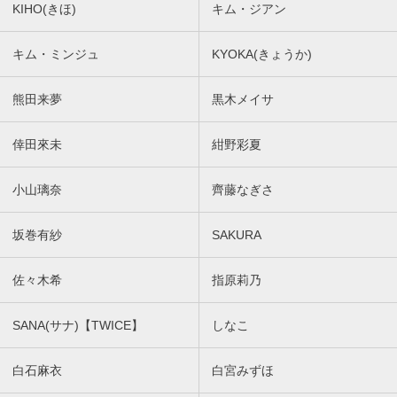
KIHO(きほ)
キム・ジアン
キム・ミンジュ
KYOKA(きょうか)
熊田来夢
黒木メイサ
倖田來未
紺野彩夏
小山璃奈
齊藤なぎさ
坂巻有紗
SAKURA
佐々木希
指原莉乃
SANA(サナ)【TWICE】
しなこ
白石麻衣
白宮みずほ