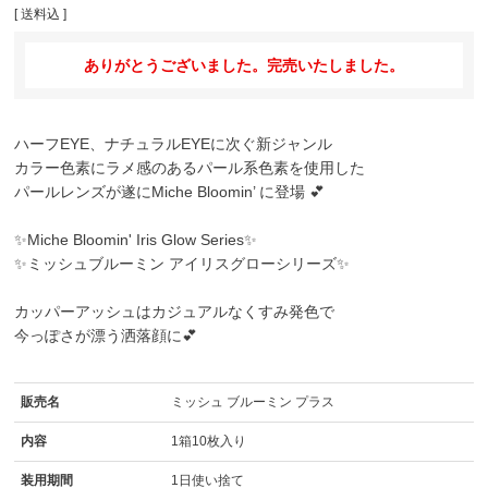
送料込
ありがとうございました。完売いたしました。
ハーフEYE、ナチュラルEYEに次ぐ新ジャンル
カラー色素にラメ感のあるパール系色素を使用した
パールレンズが遂にMiche Bloomin’ に登場 💕
✨
Miche Bloomin' Iris Glow Series
✨
✨ミッシュブルーミン アイリスグローシリーズ✨
カッパーアッシュはカジュアルなくすみ発色で
今っぽさが漂う洒落顔に💕
販売名
ミッシュ ブルーミン プラス
内容
1箱10枚入り
装用期間
1日使い捨て