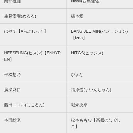
南部桃伽
Nissy(西島隆弘)
生見愛瑠(めるる)
橋本愛
はやて【#らぶしっく】
BANG JEE MIN(バン・ジミン)
【izna】
HEESEUNG(ヒスン)【ENHYP
HITGS(ヒッジス)
EN】
平松想乃
ぴょな
廣瀬麻伊
福原遥(まいんちゃん)
藤田ニコル(にこるん)
堀未央奈
本田紗来
松本ももな【高嶺のなでし
こ】