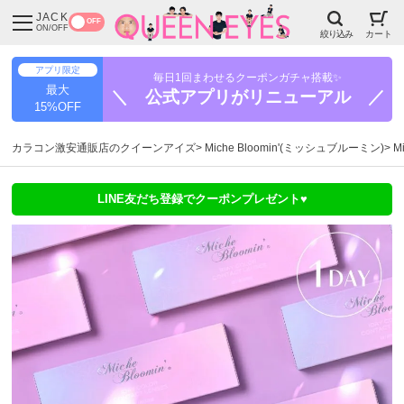
JACK
OFF
ON/OFF
絞り込み
カート
アプリ限定
毎日1回まわせるクーポンガチャ搭載✨
最大
＼ 公式アプリがリニューアル ／
15%OFF
カラコン激安通販店のクイーンアイズ
Miche Bloomin'(ミッシュブルーミン)
M
LINE友だち登録でクーポンプレゼント♥