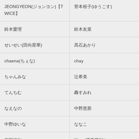
JEONGYEON(ジョンヨン)【T
菅本裕子(ゆうこす)
WICE】
鈴木愛理
鈴木友菜
せいせい(田向星華)
髙石あかり
chaena(ちぇな)
chay
ちゃんみな
辻希美
てんちむ
轟すみれ
なえなの
中野恵那
中野ゆいな
ななこ