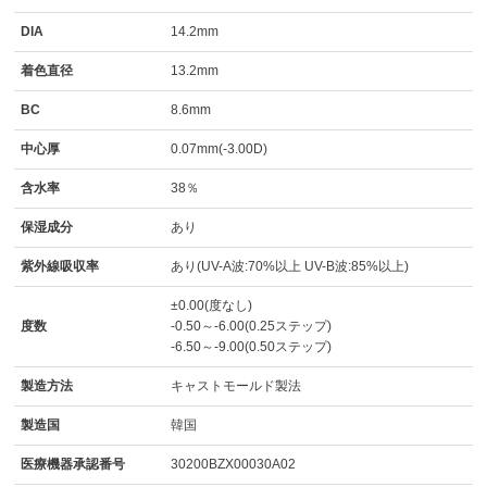
DIA
14.2mm
着色直径
13.2mm
BC
8.6mm
中心厚
0.07mm(-3.00D)
含水率
38％
保湿成分
あり
紫外線吸収率
あり(UV-A波:70%以上 UV-B波:85%以上)
±0.00(度なし)
度数
-0.50～-6.00(0.25ステップ)
-6.50～-9.00(0.50ステップ)
製造方法
キャストモールド製法
製造国
韓国
医療機器承認番号
30200BZX00030A02