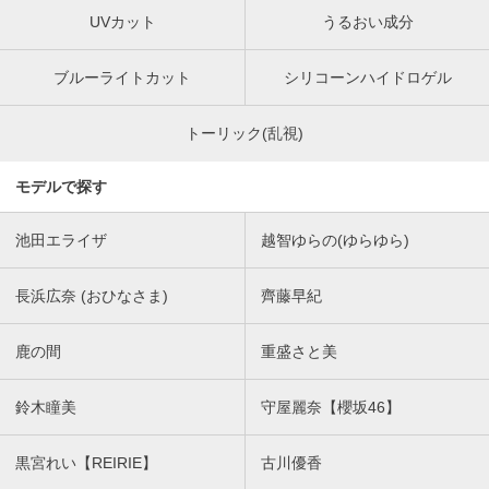
UVカット
うるおい成分
ブルーライトカット
シリコーンハイドロゲル
トーリック(乱視)
モデルで探す
池田エライザ
越智ゆらの(ゆらゆら)
長浜広奈 (おひなさま)
齊藤早紀
鹿の間
重盛さと美
鈴木瞳美
守屋麗奈【櫻坂46】
黒宮れい【REIRIE】
古川優香