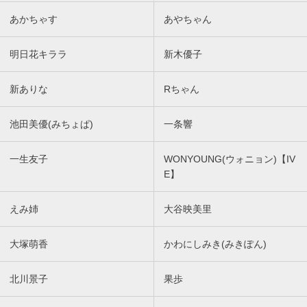
あかちゃす
あやちゃん
明日花キララ
新木優子
新ありな
Rちゃん
池田美優(みちょぱ)
一条響
一生友子
WONYOUNG(ウォニョン)【IV
E】
えみ姉
大谷映美里
大塚萌香
かわにしみき(みきぽん)
北川景子
果歩