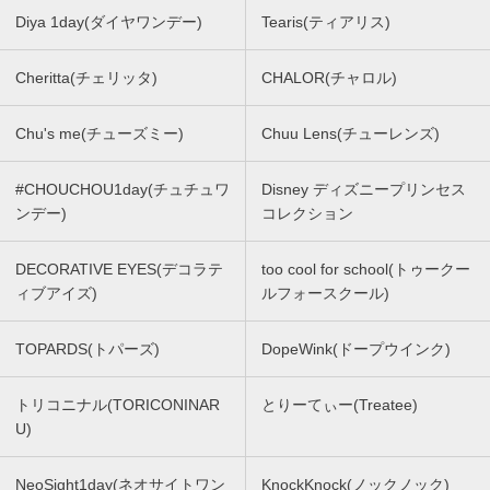
Diya 1day(ダイヤワンデー)
Tearis(ティアリス)
Cheritta(チェリッタ)
CHALOR(チャロル)
Chu's me(チューズミー)
Chuu Lens(チューレンズ)
#CHOUCHOU1day(チュチュワ
Disney ディズニープリンセス
ンデー)
コレクション
DECORATIVE EYES(デコラテ
too cool for school(トゥークー
ィブアイズ)
ルフォースクール)
TOPARDS(トパーズ)
DopeWink(ドープウインク)
トリコニナル(TORICONINAR
とりーてぃー(Treatee)
U)
NeoSight1day(ネオサイトワン
KnockKnock(ノックノック)