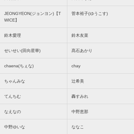
JEONGYEON(ジョンヨン)【T
菅本裕子(ゆうこす)
WICE】
鈴木愛理
鈴木友菜
せいせい(田向星華)
髙石あかり
chaena(ちぇな)
chay
ちゃんみな
辻希美
てんちむ
轟すみれ
なえなの
中野恵那
中野ゆいな
ななこ