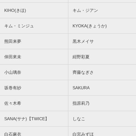
KIHO(きほ)
キム・ジアン
キム・ミンジュ
KYOKA(きょうか)
熊田来夢
黒木メイサ
倖田來未
紺野彩夏
小山璃奈
齊藤なぎさ
坂巻有紗
SAKURA
佐々木希
指原莉乃
SANA(サナ)【TWICE】
しなこ
白石麻衣
白宮みずほ