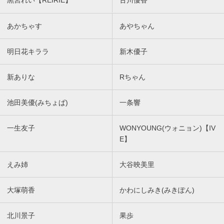
黒宮れい【REIRIE】
古川優香
あかちゃす
あやちゃん
明日花キララ
新木優子
新ありな
Rちゃん
池田美優(みちょぱ)
一条響
一生友子
WONYOUNG(ウォニョン)【IV
E】
えみ姉
大谷映美里
大塚萌香
かわにしみき(みきぽん)
北川景子
果歩