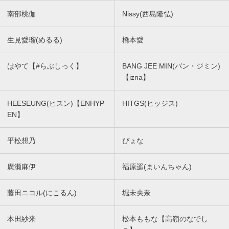
南部桃伽
Nissy(西島隆弘)
生見愛瑠(めるる)
橋本愛
はやて【#らぶしっく】
BANG JEE MIN(バン・ジミン)
【izna】
HEESEUNG(ヒスン)【ENHYP
HITGS(ヒッジス)
EN】
平松想乃
ぴょな
廣瀬麻伊
福原遥(まいんちゃん)
藤田ニコル(にこるん)
堀未央奈
本田紗来
松本ももな【高嶺のなでし