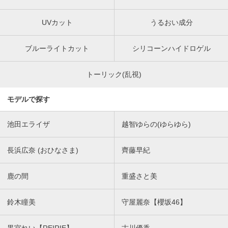
UVカット
うるおい成分
ブルーライトカット
シリコーンハイドロゲル
トーリック(乱視)
モデルで探す
池田エライザ
越智ゆらの(ゆらゆら)
長浜広奈 (おひなさま)
齊藤早紀
鹿の間
重盛さと美
鈴木瞳美
守屋麗奈【櫻坂46】