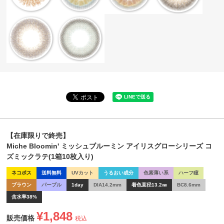
【在庫限りで終売】
Miche Bloomin' ミッシュブルーミン アイリスグローシリーズ コ
ズミックラテ(1箱10枚入り)
ネコポス
送料無料
UVカット
うるおい成分
色素薄い系
ハーフ瞳
ブラウン
パープル
1day
DIA14.2mm
着色直径13.2㎜
BC8.6mm
含水率38%
¥
1,848
販売価格
税込