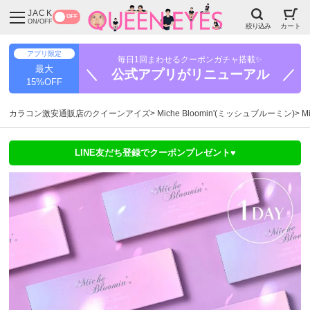
JACK
OFF
ON/OFF
絞り込み
カート
アプリ限定
毎日1回まわせるクーポンガチャ搭載✨
最大
＼ 公式アプリがリニューアル ／
15%OFF
カラコン激安通販店のクイーンアイズ
Miche Bloomin'(ミッシュブルーミン)
M
LINE友だち登録でクーポンプレゼント♥