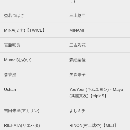
こ】
益若つばさ
三上悠亜
MINA(ミナ)【TWICE】
MINAMI
宮脇咲良
三吉彩花
Mumei(むめい)
森絵梨佳
森香澄
矢吹奈子
Uchan
YooYeon(キムユヨン)・Mayu
(髙麗真友)【tripleS】
吉田朱里(アカリン)
よしミチ
RIEHATA(リエハタ)
RINON(村上璃杏)【ME:I】