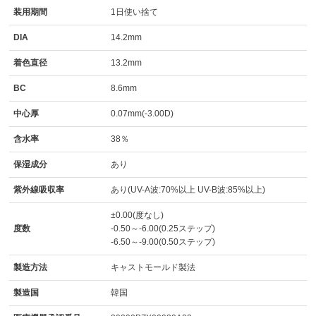
装用期間
1日使い捨て
DIA
14.2mm
着色直径
13.2mm
BC
8.6mm
中心厚
0.07mm(-3.00D)
含水率
38％
保湿成分
あり
紫外線吸収率
あり(UV-A波:70%以上 UV-B波:85%以上)
±0.00(度なし)
度数
-0.50～-6.00(0.25ステップ)
-6.50～-9.00(0.50ステップ)
製造方法
キャストモールド製法
製造国
韓国