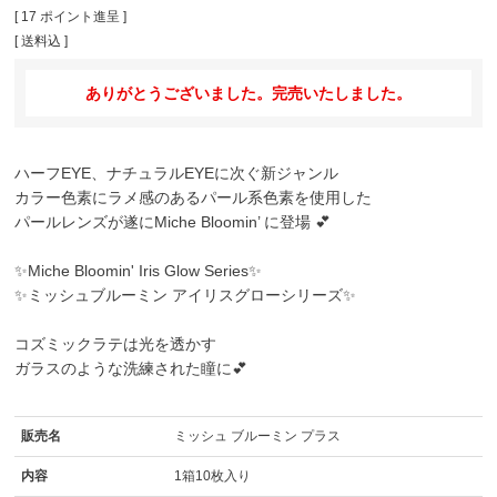
[
17
ポイント進呈 ]
送料込
ありがとうございました。完売いたしました。
ハーフEYE、ナチュラルEYEに次ぐ新ジャンル
カラー色素にラメ感のあるパール系色素を使用した
パールレンズが遂にMiche Bloomin’ に登場 💕
✨
Miche Bloomin' Iris Glow Series
✨
✨ミッシュブルーミン アイリスグローシリーズ✨
コズミックラテは光を透かす
ガラスのような洗練された瞳に💕
販売名
ミッシュ ブルーミン プラス
内容
1箱10枚入り