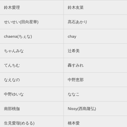
鈴木愛理
鈴木友菜
せいせい(田向星華)
髙石あかり
chaena(ちぇな)
chay
ちゃんみな
辻希美
てんちむ
轟すみれ
なえなの
中野恵那
中野ゆいな
ななこ
南部桃伽
Nissy(西島隆弘)
生見愛瑠(めるる)
橋本愛