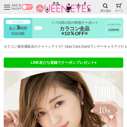
JACK
OFF
ON/OFF
絞り込み
カート
本日限定
✧ゾロ目の日の特別クーポン✧
クーポンコード
3
カラコン全品
あと
時間
超得
zorome
⭐10％OFF⭐
53分3秒
カラコン激安通販店のクイーンアイズ
1day Cara Eyes(ワンデーキャラアイ)
LINE友だち登録でクーポンプレゼント♥