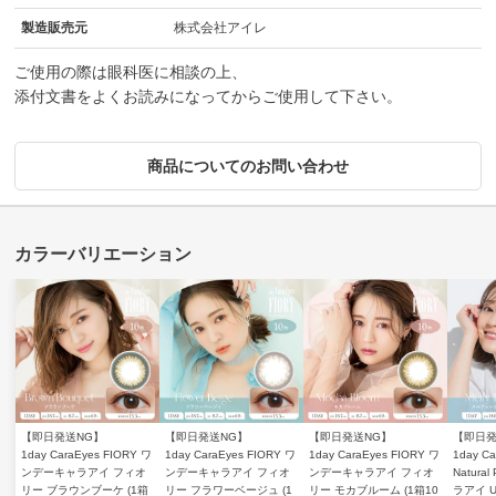
製造販売元
株式会社アイレ
ご使用の際は眼科医に相談の上、
添付文書をよくお読みになってからご使用して下さい。
商品についてのお問い合わせ
【即日発送NG】
【即日発送NG】
【即日発送NG】
【即日発
1day CaraEyes FIORY ワ
1day CaraEyes FIORY ワ
1day CaraEyes FIORY ワ
1day Ca
ンデーキャラアイ フィオ
ンデーキャラアイ フィオ
ンデーキャラアイ フィオ
Natura
リー ブラウンブーケ (1箱
リー フラワーベージュ (1
リー モカブルーム (1箱10
ラアイ 