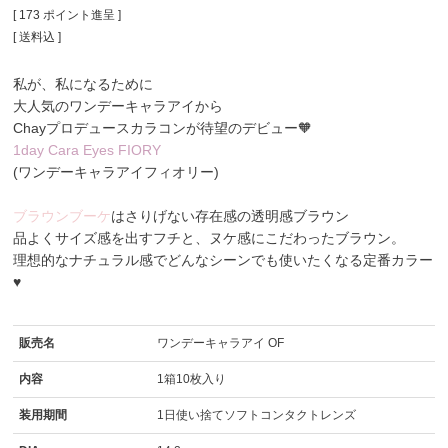
[
173
ポイント進呈 ]
送料込
私が、私になるために
大人気のワンデーキャラアイから
Chayプロデュースカラコンが待望のデビュー🧡
1day Cara Eyes FIORY
(ワンデーキャラアイフィオリー)
ブラウンブーケ
はさりげない存在感の透明感ブラウン
品よくサイズ感を出すフチと、ヌケ感にこだわったブラウン。
理想的なナチュラル感でどんなシーンでも使いたくなる定番カラー
♥
販売名
ワンデーキャラアイ OF
内容
1箱10枚入り
装用期間
1日使い捨てソフトコンタクトレンズ