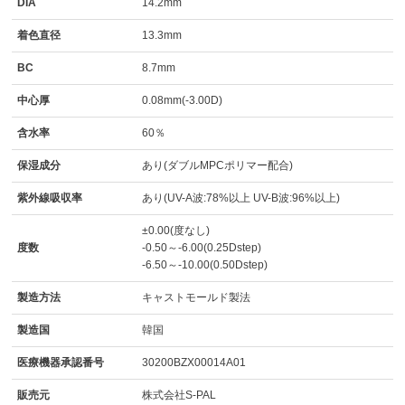
DIA
14.2mm
着色直径
13.3mm
BC
8.7mm
中心厚
0.08mm(-3.00D)
含水率
60％
保湿成分
あり(ダブルMPCポリマー配合)
紫外線吸収率
あり(UV-A波:78%以上 UV-B波:96%以上)
±0.00(度なし)
度数
-0.50～-6.00(0.25Dstep)
-6.50～-10.00(0.50Dstep)
製造方法
キャストモールド製法
製造国
韓国
医療機器承認番号
30200BZX00014A01
販売元
株式会社S-PAL