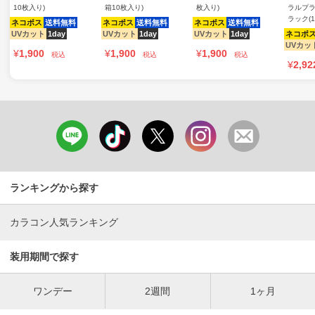
10枚入り)
箱10枚入り)
枚入り)
ラルプラ
ラック(
ネコポス
送料無料
ネコポス
送料無料
ネコポス
送料無料
UVカット
1day
UVカット
1day
UVカット
1day
ネコポ
UVカッ
¥
1,900
¥
1,900
¥
1,900
税込
税込
税込
¥
2,92
ランキングから探す
カラコン人気ランキング
装用期間で探す
ワンデー
2週間
1ヶ月