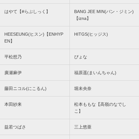
はやて【#らぶしっく】
BANG JEE MIN(バン・ジミン)
【izna】
HEESEUNG(ヒスン)【ENHYP
HITGS(ヒッジス)
EN】
平松想乃
ぴょな
廣瀬麻伊
福原遥(まいんちゃん)
藤田ニコル(にこるん)
堀未央奈
本田紗来
松本ももな【高嶺のなでし
こ】
益若つばさ
三上悠亜