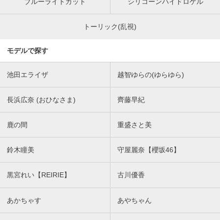
ブルーライトカット
シリコーンハイドロゲル
トーリック(乱視)
モデルで探す
池田エライザ
越智ゆらの(ゆらゆら)
長浜広奈 (おひなさま)
齊藤早紀
鹿の間
重盛さと美
鈴木瞳美
守屋麗奈【櫻坂46】
黒宮れい【REIRIE】
古川優香
あかちゃす
あやちゃん