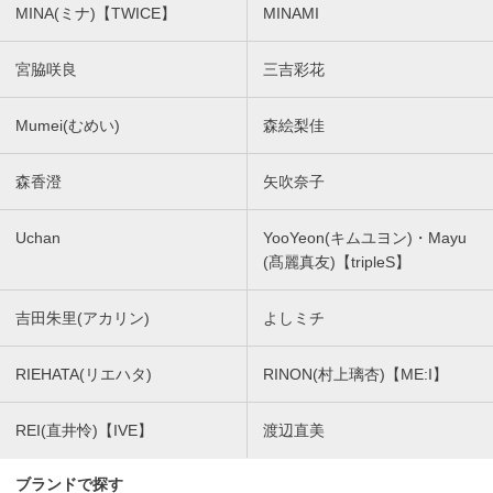
MINA(ミナ)【TWICE】
MINAMI
宮脇咲良
三吉彩花
Mumei(むめい)
森絵梨佳
森香澄
矢吹奈子
Uchan
YooYeon(キムユヨン)・Mayu
(髙麗真友)【tripleS】
吉田朱里(アカリン)
よしミチ
RIEHATA(リエハタ)
RINON(村上璃杏)【ME:I】
REI(直井怜)【IVE】
渡辺直美
ブランドで探す