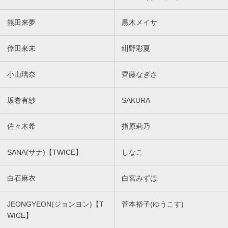
熊田来夢
黒木メイサ
倖田來未
紺野彩夏
小山璃奈
齊藤なぎさ
坂巻有紗
SAKURA
佐々木希
指原莉乃
SANA(サナ)【TWICE】
しなこ
白石麻衣
白宮みずほ
JEONGYEON(ジョンヨン)【T
菅本裕子(ゆうこす)
WICE】