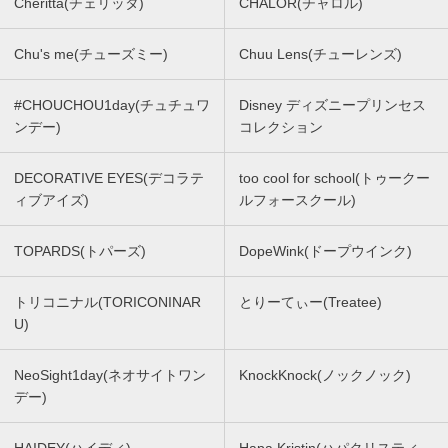
Cheritta(チェリッタ)
CHALOR(チャロル)
Chu's me(チューズミー)
Chuu Lens(チューレンズ)
#CHOUCHOU1day(チュチュワ
Disney ディズニープリンセス
ンデー)
コレクション
DECORATIVE EYES(デコラテ
too cool for school(トゥークー
ィブアイズ)
ルフォースクール)
TOPARDS(トパーズ)
DopeWink(ドープウインク)
トリコニナル(TORICONINAR
とりーてぃー(Treatee)
U)
NeoSight1day(ネオサイトワン
KnockKnock(ノックノック)
デー)