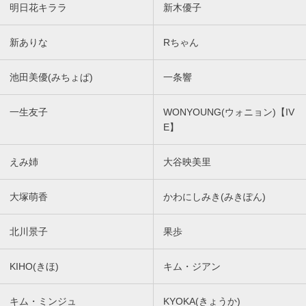
明日花キララ
新木優子
新ありな
Rちゃん
池田美優(みちょぱ)
一条響
一生友子
WONYOUNG(ウォニョン)【IV
E】
えみ姉
大谷映美里
大塚萌香
かわにしみき(みきぽん)
北川景子
果歩
KIHO(きほ)
キム・ジアン
キム・ミンジュ
KYOKA(きょうか)