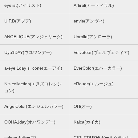
eyelist(アイリスト)
Artiral(アーティラル)
U.P.D(アプデ)
envie(アンヴィ)
ANGELIQUE(アンジェリーク)
Unrolla(アンローラ)
Uyu1DAY(ウユワンデー)
Velvetear(ヴェルヴェティア)
a-eye 1day silicone(エーアイ)
EverColor(エバーカラー)
N’s collection(エヌズコレクシ
eRouge(エルージュ)
ョン)
AngelColor(エンジェルカラー)
OH(オー)
OOHA1day(オハワンデー)
Kaica(カイカ)
colors(カラーズ)
GIRLCRUSH(ガールクラッシ