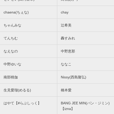
chaena(ちぇな)
chay
ちゃんみな
辻希美
てんちむ
轟すみれ
なえなの
中野恵那
中野ゆいな
ななこ
南部桃伽
Nissy(西島隆弘)
生見愛瑠(めるる)
橋本愛
はやて【#らぶしっく】
BANG JEE MIN(バン・ジミン)
【izna】