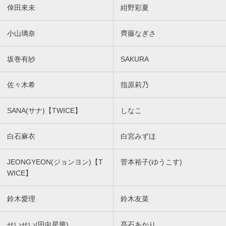
倖田來未
紺野彩夏
小山璃奈
齊藤なぎさ
坂巻有紗
SAKURA
佐々木希
指原莉乃
SANA(サナ)【TWICE】
しなこ
白石麻衣
白宮みずほ
JEONGYEON(ジョンヨン)【T
菅本裕子(ゆうこす)
WICE】
鈴木愛理
鈴木友菜
せいせい(田向星華)
髙石あかり