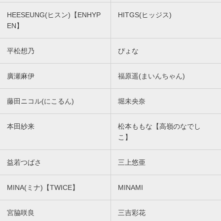
HEESEUNG(ヒスン)【ENHYP
HITGS(ヒッジス)
EN】
平松想乃
ぴょな
廣瀬麻伊
福原遥(まいんちゃん)
藤田ニコル(にこるん)
堀未央奈
本田紗来
松本ももな【高嶺のなでし
こ】
益若つばさ
三上悠亜
MINA(ミナ)【TWICE】
MINAMI
宮脇咲良
三吉彩花