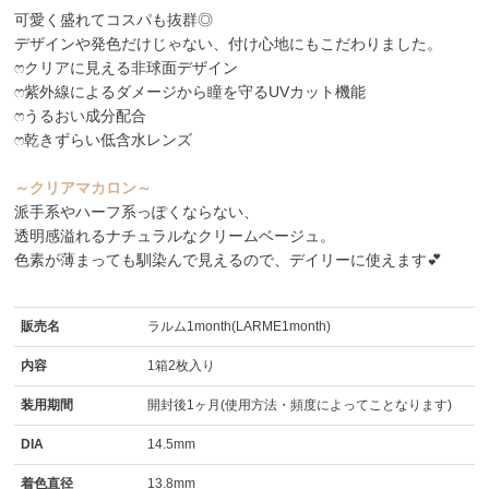
可愛く盛れてコスパも抜群◎
デザインや発色だけじゃない、付け心地にもこだわりました。
ෆクリアに見える非球面デザイン
ෆ紫外線によるダメージから瞳を守るUVカット機能
ෆうるおい成分配合
ෆ乾きずらい低含水レンズ
～クリアマカロン～
派手系やハーフ系っぽくならない、
透明感溢れるナチュラルなクリームベージュ。
色素が薄まっても馴染んで見えるので、デイリーに使えます💕
販売名
ラルム1month(LARME1month)
内容
1箱2枚入り
装用期間
開封後1ヶ月(使用方法・頻度によってことなります)
DIA
14.5mm
着色直径
13.8mm