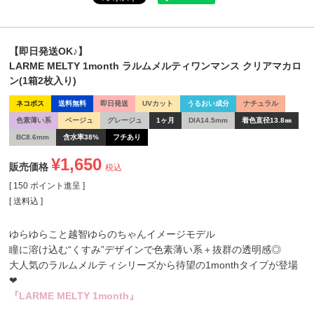
【即日発送OK♪】
LARME MELTY 1month ラルムメルティワンマンス クリアマカロ
ン(1箱2枚入り)
ネコポス
送料無料
即日発送
UVカット
うるおい成分
ナチュラル
色素薄い系
ベージュ
グレージュ
1ヶ月
DIA14.5mm
着色直径13.8㎜
BC8.6mm
含水率38%
フチあり
¥
1,650
販売価格
税込
[
150
ポイント進呈 ]
送料込
ゆらゆらこと越智ゆらのちゃんイメージモデル
瞳に溶け込む“くすみ”デザインで色素薄い系＋抜群の透明感◎
大人気のラルムメルティシリーズから待望の1monthタイプが登場
❤
『LARME MELTY 1month』