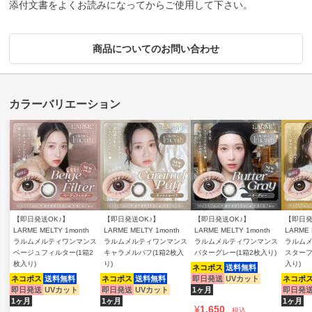
添付文書をよくお読みになってからご使用して下さい。
商品についてのお問い合わせ
【即日発送OK♪】
【即日発送OK♪】
【即日発送OK♪】
【即日発
LARME MELTY 1month
LARME MELTY 1month
LARME MELTY 1month
LARME 
ラルムメルティワンマンス
ラルムメルティワンマンス
ラルムメルティワンマンス
ラルム
ベージュフィルター(1箱2
キャラメルパフ(1箱2枚入
バターグレー(1箱2枚入り)
スターフ
枚入り)
り)
入り)
ネコポス
送料無料
ネコポス
送料無料
ネコポス
送料無料
即日発送
UVカット
ネコポ
即日発送
UVカット
即日発送
UVカット
1ヶ月
即日発
1ヶ月
1ヶ月
1ヶ月
¥
1,650
税込