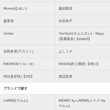
Mumei(むめい)
森絵梨佳
森香澄
矢吹奈子
Uchan
YooYeon(キムユヨン)・Mayu
(髙麗真友)【tripleS】
吉田朱里(アカリン)
よしミチ
RIEHATA(リエハタ)
RINON(村上璃杏)【ME:I】
REI(直井怜)【IVE】
渡辺直美
ブランドで探す
LARME(ラルム)
MEiME! by LARME(メイメ! by
ラルム)