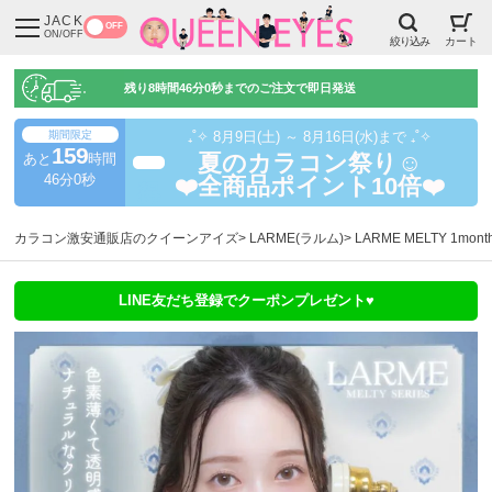
JACK
OFF
ON/OFF
絞り込み
カート
残り
8時間45分59秒
までのご注文で即日発送
期間限定
₊˚✧ 8月9日(土) ～ 8月16日(水)まで ₊˚✧
159
あと
時間
夏のカラコン祭り☺️
超得
45分59秒
❤️全商品ポイント10倍❤️
カラコン激安通販店のクイーンアイズ
LARME(ラルム)
LARME MELTY 1m
LINE友だち登録でクーポンプレゼント♥