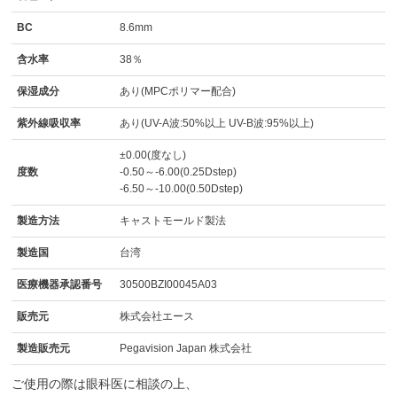
BC
8.6mm
含水率
38％
保湿成分
あり(MPCポリマー配合)
紫外線吸収率
あり(UV-A波:50%以上 UV-B波:95%以上)
±0.00(度なし)
度数
-0.50～-6.00(0.25Dstep)
-6.50～-10.00(0.50Dstep)
製造方法
キャストモールド製法
製造国
台湾
医療機器承認番号
30500BZI00045A03
販売元
株式会社エース
製造販売元
Pegavision Japan 株式会社
ご使用の際は眼科医に相談の上、