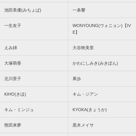
池田美優(みちょぱ)
一条響
一生友子
WONYOUNG(ウォニョン)【IV
E】
えみ姉
大谷映美里
大塚萌香
かわにしみき(みきぽん)
北川景子
果歩
KIHO(きほ)
キム・ジアン
キム・ミンジュ
KYOKA(きょうか)
熊田来夢
黒木メイサ