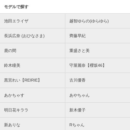
モデルで探す
池田エライザ
越智ゆらの(ゆらゆら)
長浜広奈 (おひなさま)
齊藤早紀
鹿の間
重盛さと美
鈴木瞳美
守屋麗奈【櫻坂46】
黒宮れい【REIRIE】
古川優香
あかちゃす
あやちゃん
明日花キララ
新木優子
新ありな
Rちゃん