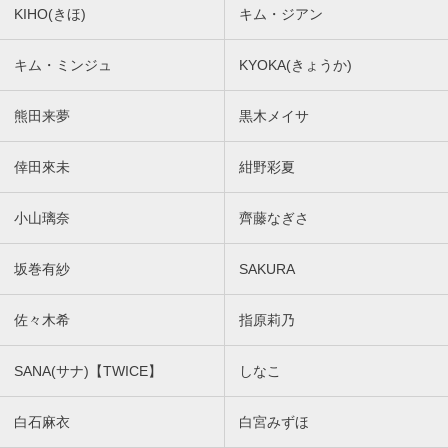
KIHO(きほ)
キム・ジアン
キム・ミンジュ
KYOKA(きょうか)
熊田来夢
黒木メイサ
倖田來未
紺野彩夏
小山璃奈
齊藤なぎさ
坂巻有紗
SAKURA
佐々木希
指原莉乃
SANA(サナ)【TWICE】
しなこ
白石麻衣
白宮みずほ