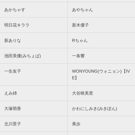
あかちゃす
あやちゃん
明日花キララ
新木優子
新ありな
Rちゃん
池田美優(みちょぱ)
一条響
一生友子
WONYOUNG(ウォニョン)【IV
E】
えみ姉
大谷映美里
大塚萌香
かわにしみき(みきぽん)
北川景子
果歩