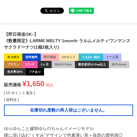
【即日発送OK♪】
《数量限定》LARME MELTY 1month ラルムメルティワンマンス
サクラドーナツ(1箱2枚入り)
ネコポス
送料無料
即日発送
UVカット
うるおい成分
ドール系
ブラウン
ピンク
1ヶ月
DIA14.5mm
着色直径14.0㎜以上
BC8.6mm
含水率38%
フチあり
¥
1,650
販売価格
税込
[
15
ポイント進呈 ]
送料込
在庫切れ度数の再入荷はございません。
ゆらゆらこと越智ゆらのちゃんイメージモデル
瞳に溶け込む“くすみ”デザインで色素薄い系＋抜群の透明感◎