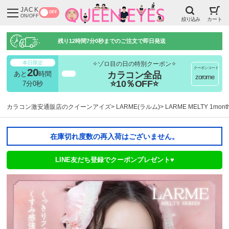
JACK
OFF
ON/OFF
絞り込み
カート
残り
12時間6分59秒
までのご注文で即日発送
本日限定
✧ゾロ目の日の特別クーポン✧
クーポンコード
20
カラコン全品
あと
時間
超得
zorome
⭐10％OFF⭐
6分59秒
カラコン激安通販店のクイーンアイズ
LARME(ラルム)
LARME MELTY 1m
在庫切れ度数の再入荷はございません。
LINE友だち登録でクーポンプレゼント♥