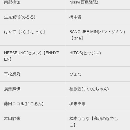
南部桃伽
Nissy(西島隆弘)
生見愛瑠(めるる)
橋本愛
はやて【#らぶしっく】
BANG JEE MIN(バン・ジミン)
【izna】
HEESEUNG(ヒスン)【ENHYP
HITGS(ヒッジス)
EN】
平松想乃
ぴょな
廣瀬麻伊
福原遥(まいんちゃん)
藤田ニコル(にこるん)
堀未央奈
本田紗来
松本ももな【高嶺のなでし
こ】