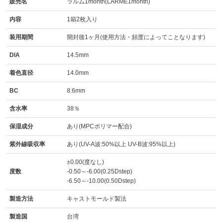
販売名
ラルム1month(LARME1month)
内容
1箱2枚入り
装用期間
開封後1ヶ月(使用方法・頻度によってことなります)
DIA
14.5mm
着色直径
14.0mm
BC
8.6mm
含水率
38％
保湿成分
あり(MPCポリマー配合)
紫外線吸収率
あり(UV-A波:50%以上 UV-B波:95%以上)
±0.00(度なし)
度数
-0.50～-6.00(0.25Dstep)
-6.50～-10.00(0.50Dstep)
製造方法
キャストモールド製法
製造国
台湾