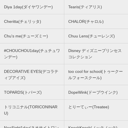
Diya 1day(ダイヤワンデー)
Tearis(ティアリス)
Cheritta(チェリッタ)
CHALOR(チャロル)
Chu's me(チューズミー)
Chuu Lens(チューレンズ)
#CHOUCHOU1day(チュチュワ
Disney ディズニープリンセス
ンデー)
コレクション
DECORATIVE EYES(デコラテ
too cool for school(トゥークー
ィブアイズ)
ルフォースクール)
TOPARDS(トパーズ)
DopeWink(ドープウインク)
トリコニナル(TORICONINAR
とりーてぃー(Treatee)
U)
NeoSight1day(ネオサイトワン
KnockKnock(ノックノック)