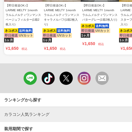
【即日発送OK♪】
【即日発送OK♪】
【即日発送OK♪】
【即日発
LARME MELTY 1month
LARME MELTY 1month
LARME MELTY 1month
LARME 
ラルムメルティワンマンス
ラルムメルティワンマンス
ラルムメルティワンマンス
ラルム
ベージュフィルター(1箱2
キャラメルパフ(1箱2枚入
バターグレー(1箱2枚入り)
スターフ
枚入り)
り)
入り)
ネコポス
送料無料
ネコポス
送料無料
ネコポス
送料無料
即日発送
UVカット
ネコポ
即日発送
UVカット
即日発送
UVカット
1ヶ月
即日発
1ヶ月
1ヶ月
1ヶ月
¥
1,650
税込
¥
1,650
¥
1,650
¥
1,65
税込
税込
ランキングから探す
カラコン人気ランキング
装用期間で探す