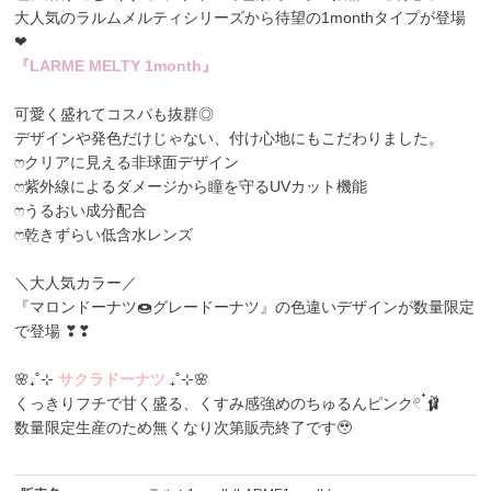
大人気のラルムメルティシリーズから待望の1monthタイプが登場
❤
『LARME MELTY 1month』
可愛く盛れてコスパも抜群◎
デザインや発色だけじゃない、付け心地にもこだわりました。
ෆクリアに見える非球面デザイン
ෆ紫外線によるダメージから瞳を守るUVカット機能
ෆうるおい成分配合
ෆ乾きずらい低含水レンズ
＼大人気カラー／
『マロンドーナツ🍩グレードーナツ』の色違いデザインが数量限定
で登場 ❣❣
🌸₊˚⊹
サクラドーナツ
₊˚⊹🌸
くっきりフチで甘く盛る、くすみ感強めのちゅるんピンク𓏲 ๋࣭🩰
数量限定生産のため無くなり次第販売終了です🥹