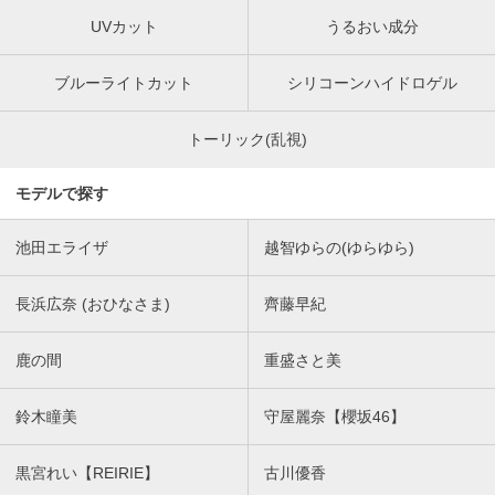
UVカット
うるおい成分
ブルーライトカット
シリコーンハイドロゲル
トーリック(乱視)
モデルで探す
池田エライザ
越智ゆらの(ゆらゆら)
長浜広奈 (おひなさま)
齊藤早紀
鹿の間
重盛さと美
鈴木瞳美
守屋麗奈【櫻坂46】
黒宮れい【REIRIE】
古川優香