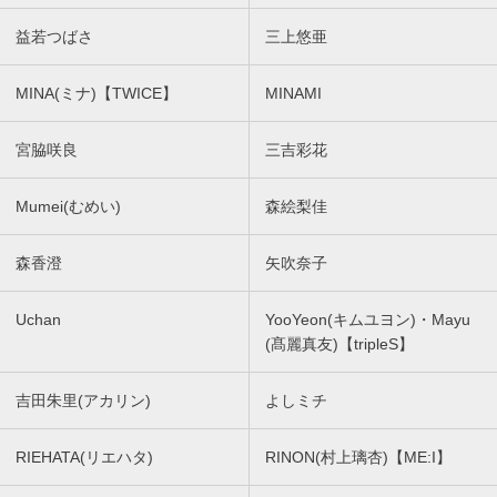
益若つばさ
三上悠亜
MINA(ミナ)【TWICE】
MINAMI
宮脇咲良
三吉彩花
Mumei(むめい)
森絵梨佳
森香澄
矢吹奈子
Uchan
YooYeon(キムユヨン)・Mayu
(髙麗真友)【tripleS】
吉田朱里(アカリン)
よしミチ
RIEHATA(リエハタ)
RINON(村上璃杏)【ME:I】