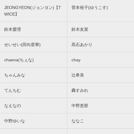
JEONGYEON(ジョンヨン)【T
菅本裕子(ゆうこす)
WICE】
鈴木愛理
鈴木友菜
せいせい(田向星華)
髙石あかり
chaena(ちぇな)
chay
ちゃんみな
辻希美
てんちむ
轟すみれ
なえなの
中野恵那
中野ゆいな
ななこ