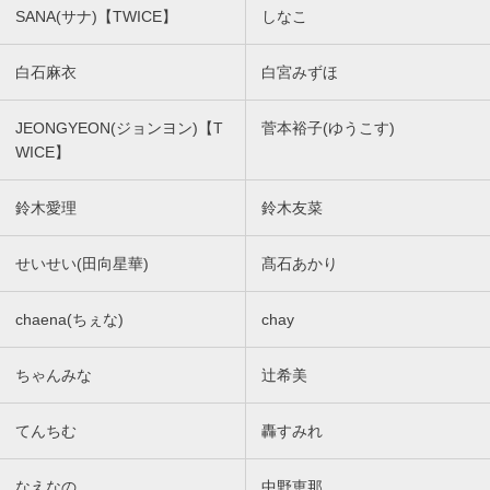
SANA(サナ)【TWICE】
しなこ
白石麻衣
白宮みずほ
JEONGYEON(ジョンヨン)【T
菅本裕子(ゆうこす)
WICE】
鈴木愛理
鈴木友菜
せいせい(田向星華)
髙石あかり
chaena(ちぇな)
chay
ちゃんみな
辻希美
てんちむ
轟すみれ
なえなの
中野恵那