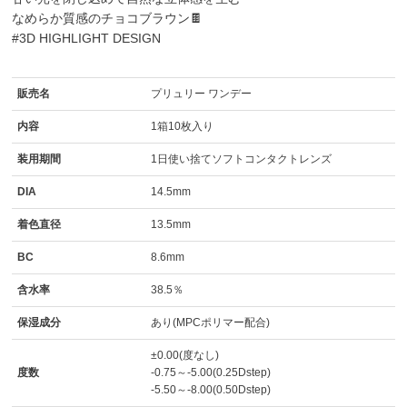
なめらか質感のチョコブラウン🍫
#3D HIGHLIGHT DESIGN
販売名
プリュリー ワンデー
内容
1箱10枚入り
装用期間
1日使い捨てソフトコンタクトレンズ
DIA
14.5mm
着色直径
13.5mm
BC
8.6mm
含水率
38.5％
保湿成分
あり(MPCポリマー配合)
±0.00(度なし)
度数
-0.75～-5.00(0.25Dstep)
-5.50～-8.00(0.50Dstep)