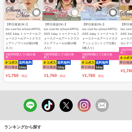
【即日発送OK♪】
【即日発送OK♪】
【即日発送OK♪】
【即日発
too cool for school ARTCL
too cool for school ARTCL
too cool for school ARTCL
too cool
ASS 1day トゥークールフ
ASS 1day トゥークールフ
ASS 1day トゥークールフ
ASS 1
ォースクールアートクラス
ォースクールアートクラス
ォースクールアートクラス
ォース
シアーノワール(1箱10枚
クレアフォール(1箱10枚
アッシュコントゥア(1箱1
セレナー
入り)
入り)
0枚入り)
3箱同時
料！
3箱同時購入で1箱分無
3箱同時購入で1箱分無
3箱同時購入で1箱分無
料！
料！
料！
ネコポ
ネコポス
送料無料
ネコポス
送料無料
ネコポス
送料無料
即日発
即日発送
1day
即日発送
1day
即日発送
1day
¥
1,76
¥
1,760
¥
1,760
¥
1,760
税込
税込
税込
ランキングから探す