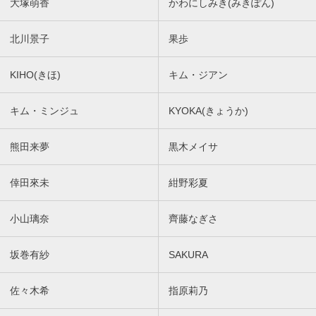
大塚萌香
かわにしみき(みきぽん)
北川景子
果歩
KIHO(きほ)
キム・ジアン
キム・ミンジュ
KYOKA(きょうか)
熊田来夢
黒木メイサ
倖田來未
紺野彩夏
小山璃奈
齊藤なぎさ
坂巻有紗
SAKURA
佐々木希
指原莉乃