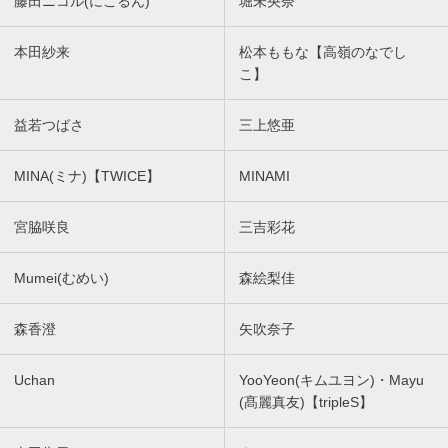
藤田ニコル(にこるん)
堀未央奈
本田紗来
松本ももな【高嶺のなでし
こ】
益若つばさ
三上悠亜
MINA(ミナ)【TWICE】
MINAMI
宮脇咲良
三吉彩花
Mumei(むめい)
森絵梨佳
森香澄
矢吹奈子
Uchan
YooYeon(キムユヨン)・Mayu
(髙麗真友)【tripleS】