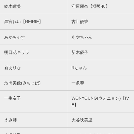
鈴木瞳美
守屋麗奈【櫻坂46】
黒宮れい【REIRIE】
古川優香
あかちゃす
あやちゃん
明日花キララ
新木優子
新ありな
Rちゃん
池田美優(みちょぱ)
一条響
一生友子
WONYOUNG(ウォニョン)【IV
E】
えみ姉
大谷映美里