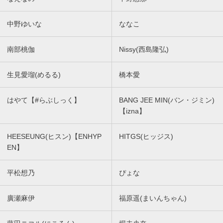
中野ゆいな
ななこ
南部桃伽
Nissy(西島隆弘)
生見愛瑠(めるる)
橋本愛
はやて【#らぶしっく】
BANG JEE MIN(バン・ジミン)
【izna】
HEESEUNG(ヒスン)【ENHYP
HITGS(ヒッジス)
EN】
平松想乃
ぴょな
廣瀬麻伊
福原遥(まいんちゃん)