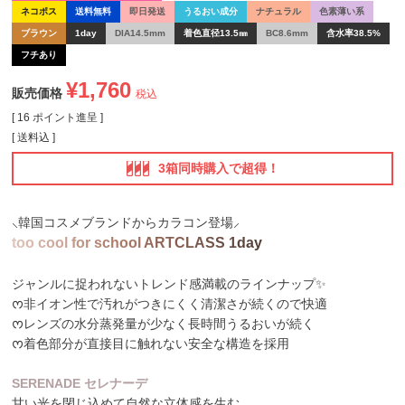
ネコポス
送料無料
即日発送
うるおい成分
ナチュラル
色素薄い系
ブラウン
1day
DIA14.5mm
着色直径13.5㎜
BC8.6mm
含水率38.5%
フチあり
¥
1,760
販売価格
税込
[
16
ポイント進呈 ]
送料込
3箱同時購入で超得！
⸜韓国コスメブランドからカラコン登場⸝
t
o
o
c
o
o
l
f
o
r
s
c
h
o
o
l
A
R
T
C
L
A
S
S
1
d
a
y
ジャンルに捉われないトレンド感満載のラインナップ✨️
ᰔ非イオン性で汚れがつきにくく清潔さが続くので快適
ᰔレンズの水分蒸発量が少なく長時間うるおいが続く
ᰔ着色部分が直接目に触れない安全な構造を採用
SERENADE セレナーデ
甘い光を閉じ込めて自然な立体感を生む