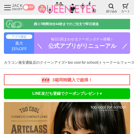
JACK
OFF
ON/OFF
絞り込み
カート
残り
7時間39分43秒
までのご注文で即日発送
アプリ限定
毎日1回まわせるクーポンガチャ搭載✨
最大
＼ 公式アプリがリニューアル ／
15%OFF
カラコン激安通販店のクイーンアイズ
too cool for school(トゥークールフォ
3箱同時購入で超得！
LINE友だち登録でクーポンプレゼント♥