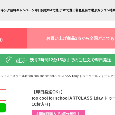
ンキング
超得キャンペーン
即日発送
DIAで選ぶ
BCで選ぶ
着色直径で選ぶ
カラコン特
お買い上げ商品1点から全国どこでも
)
残り
3時間12分13秒
までのご注文で即日発送
トゥークールフォースクール)
too cool for school ARTCLASS 1day トゥークール
【即日発送OK♪】
too cool for school ARTCLASS
10枚入り)
3箱同時購入で1箱分無料！