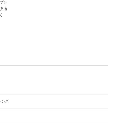
✨️
快適
く
レンズ