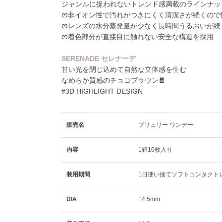
ジャンルに捉われないトレンド感満載のラインナップ
ᰔ非イオン性で汚れがつきにくく清潔さが続くので
ᰔレンズの水分蒸発量が少なく長時間うるおいが続
ᰔ着色部分が直接目に触れない安全な構造を採用
SERENADE セレナーデ
甘い光を閉じ込めて自然な立体感を生む
なめらか質感のチョコブラウン🍫
#3D HIGHLIGHT DESIGN
販売名
プリュリー ワンデー
内容
1箱10枚入り
装用期間
1日使い捨てソフトコンタクト
DIA
14.5mm