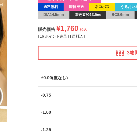
送料無料
即日発送
ネコポス
うるおい
DIA14.5mm
着色直径13.5㎜
BC8.6mm
¥
1,760
販売価格
税込
[
16
ポイント進呈 ]
送料込
3箱
±0.00(度なし)
-0.75
-1.00
-1.25