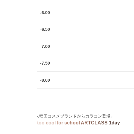
-6.00
-6.50
-7.00
-7.50
-8.00
⸜韓国コスメブランドからカラコン登場⸝
t
o
o
c
o
o
l
f
o
r
s
c
h
o
o
l
A
R
T
C
L
A
S
S
1
d
a
y