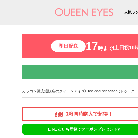
人気ラ
17
即日配送
(土日祝16時
時まで
カラコン激安通販店のクイーンアイズ
too cool for school(
3箱同時購入で超得！
LINE友だち登録でクーポンプレゼント♥