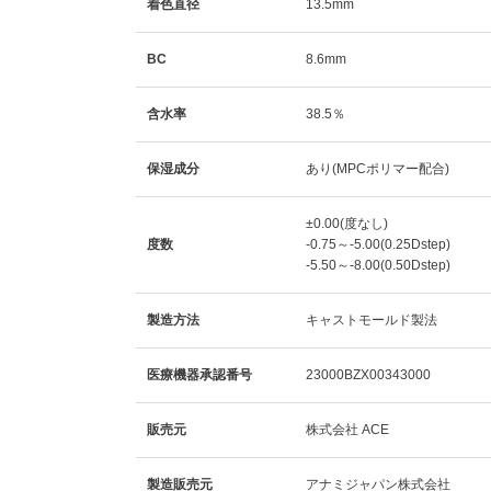
着色直径
13.5mm
BC
8.6mm
含水率
38.5％
保湿成分
あり(MPCポリマー配合)
±0.00(度なし)
度数
-0.75～-5.00(0.25Dstep)
-5.50～-8.00(0.50Dstep)
製造方法
キャストモールド製法
医療機器承認番号
23000BZX00343000
販売元
株式会社 ACE
製造販売元
アナミジャパン株式会社