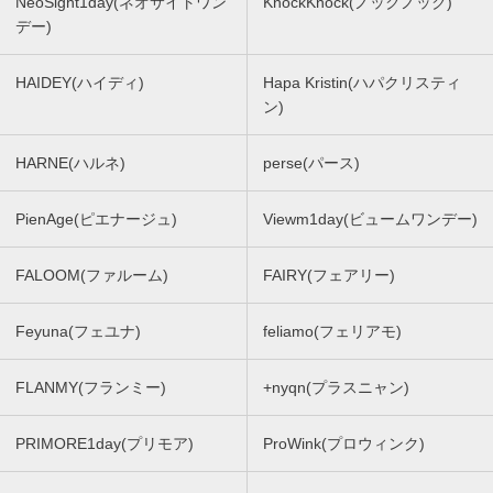
NeoSight1day(ネオサイトワン
KnockKnock(ノックノック)
デー)
HAIDEY(ハイディ)
Hapa Kristin(ハパクリスティ
ン)
HARNE(ハルネ)
perse(パース)
PienAge(ピエナージュ)
Viewm1day(ビュームワンデー)
FALOOM(ファルーム)
FAIRY(フェアリー)
Feyuna(フェユナ)
feliamo(フェリアモ)
FLANMY(フランミー)
+nyqn(プラスニャン)
PRIMORE1day(プリモア)
ProWink(プロウィンク)