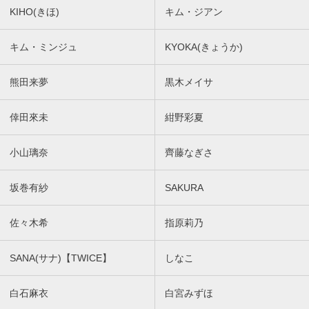
KIHO(きほ)
キム・ジアン
キム・ミンジュ
KYOKA(きょうか)
熊田来夢
黒木メイサ
倖田來未
紺野彩夏
小山璃奈
齊藤なぎさ
坂巻有紗
SAKURA
佐々木希
指原莉乃
SANA(サナ)【TWICE】
しなこ
白石麻衣
白宮みずほ