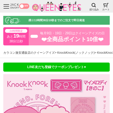
JACK
OFF
ON/OFF
絞り込み
カート
残り
11時間38分10秒
までのご注文で即日発送
24時間限定
毎月9日・19日・29日はクイーンアイズの日
19
あと
時間
超得
❤️全商品ポイント10倍❤️
38分9秒
カラコン激安通販店のクイーンアイズ
KnockKnock(ノックノック)
KnockK
LINE友だち登録でクーポンプレゼント♥