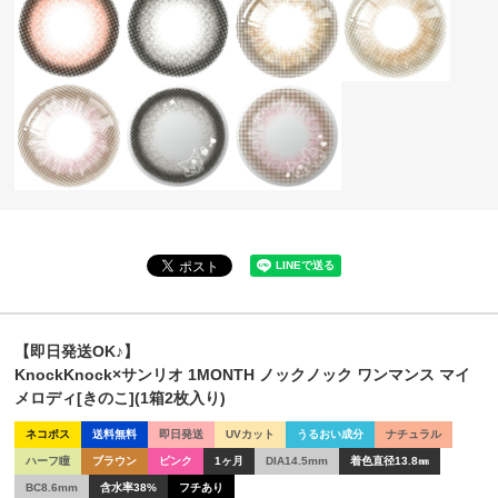
【即日発送OK♪】
KnockKnock×サンリオ 1MONTH ノックノック ワンマンス マイ
メロディ[きのこ](1箱2枚入り)
ネコポス
送料無料
即日発送
UVカット
うるおい成分
ナチュラル
ハーフ瞳
ブラウン
ピンク
1ヶ月
DIA14.5mm
着色直径13.8㎜
BC8.6mm
含水率38%
フチあり