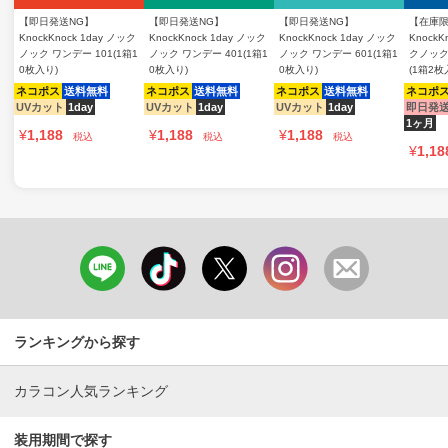
【即日発送NG】
【即日発送NG】
【即日発送NG】
【在庫
KnockKnock 1day ノック
KnockKnock 1day ノック
KnockKnock 1day ノック
KnockK
ノック ワンデー 101(1箱1
ノック ワンデー 401(1箱1
ノック ワンデー 601(1箱1
クノック
0枚入り)
0枚入り)
0枚入り)
(1箱2枚
ネコポス
送料無料
ネコポス
送料無料
ネコポス
送料無料
ネコポ
UVカット
1day
UVカット
1day
UVカット
1day
即日発
1ヶ月
¥
1,188
¥
1,188
¥
1,188
税込
税込
税込
¥
1,18
ランキングから探す
カラコン人気ランキング
装用期間で探す