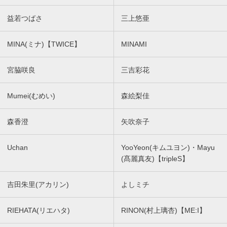
益若つばさ
三上悠亜
MINA(ミナ)【TWICE】
MINAMI
宮脇咲良
三吉彩花
Mumei(むめい)
森絵梨佳
森香澄
矢吹奈子
Uchan
YooYeon(キムユヨン)・Mayu
(髙麗真友)【tripleS】
吉田朱里(アカリン)
よしミチ
RIEHATA(リエハタ)
RINON(村上璃杏)【ME:I】