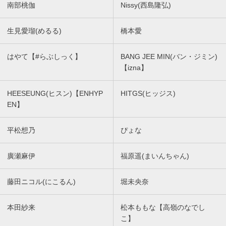
南部桃伽
Nissy(西島隆弘)
生見愛瑠(めるる)
橋本愛
はやて【#らぶしっく】
BANG JEE MIN(バン・ジミン)
【izna】
HEESEUNG(ヒスン)【ENHYP
HITGS(ヒッジス)
EN】
平松想乃
ぴょな
廣瀬麻伊
福原遥(まいんちゃん)
藤田ニコル(にこるん)
堀未央奈
本田紗来
松本ももな【高嶺のなでし
こ】