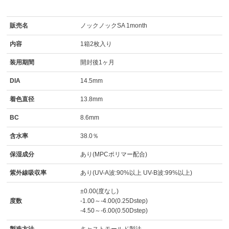
販売名
ノックノックSA 1month
内容
1箱2枚入り
装用期間
開封後1ヶ月
DIA
14.5mm
着色直径
13.8mm
BC
8.6mm
含水率
38.0％
保湿成分
あり(MPCポリマー配合)
紫外線吸収率
あり(UV-A波:90%以上 UV-B波:99%以上)
±0.00(度なし)
度数
-1.00～-4.00(0.25Dstep)
-4.50～-6.00(0.50Dstep)