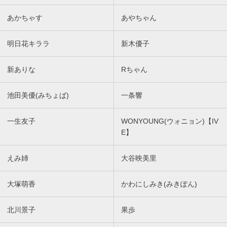
あかちゃす
あやちゃん
明日花キララ
新木優子
新ありな
Rちゃん
池田美優(みちょぱ)
一条響
一生友子
WONYOUNG(ウォニョン)【IV
E】
えみ姉
大谷映美里
大塚萌香
かわにしみき(みきぽん)
北川景子
果歩