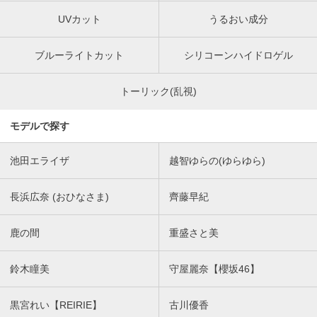
UVカット
うるおい成分
ブルーライトカット
シリコーンハイドロゲル
トーリック(乱視)
モデルで探す
池田エライザ
越智ゆらの(ゆらゆら)
長浜広奈 (おひなさま)
齊藤早紀
鹿の間
重盛さと美
鈴木瞳美
守屋麗奈【櫻坂46】
黒宮れい【REIRIE】
古川優香