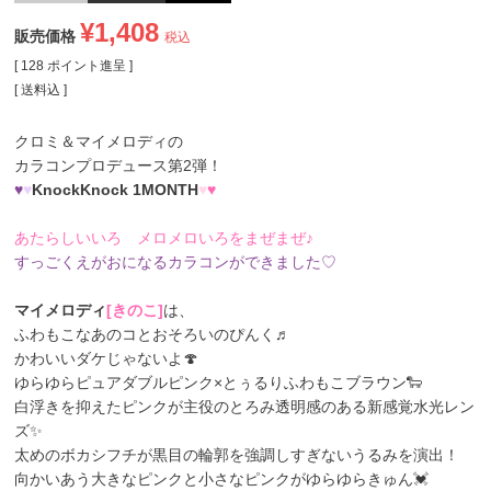
¥
1,408
販売価格
税込
[
128
ポイント進呈 ]
送料込
クロミ＆マイメロディの
カラコンプロデュース第2弾！
♥
♥
KnockKnock 1MONTH
♥
♥
あたらしいいろ メロメロいろをまぜまぜ♪
すっごくえがおになるカラコンができました♡
マイメロディ
[きのこ]
は、
ふわもこなあのコとおそろいのぴんく♬
かわいいダケじゃないよ🍄
ゆらゆらピュアダブルピンク×とぅるりふわもこブラウン🐑
白浮きを抑えたピンクが主役のとろみ透明感のある新感覚水光レン
ズ✨
太めのボカシフチが黒目の輪郭を強調しすぎないうるみを演出！
向かいあう大きなピンクと小さなピンクがゆらゆらきゅん💓