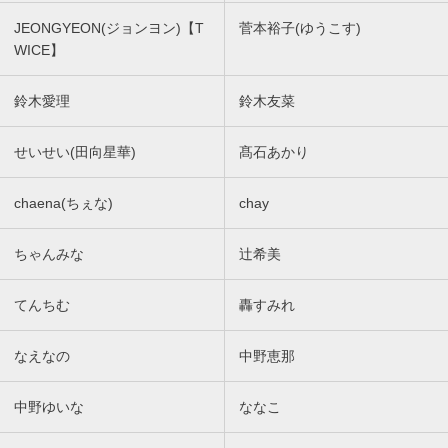
JEONGYEON(ジョンヨン)【T
菅本裕子(ゆうこす)
WICE】
鈴木愛理
鈴木友菜
せいせい(田向星華)
髙石あかり
chaena(ちぇな)
chay
ちゃんみな
辻希美
てんちむ
轟すみれ
なえなの
中野恵那
中野ゆいな
ななこ