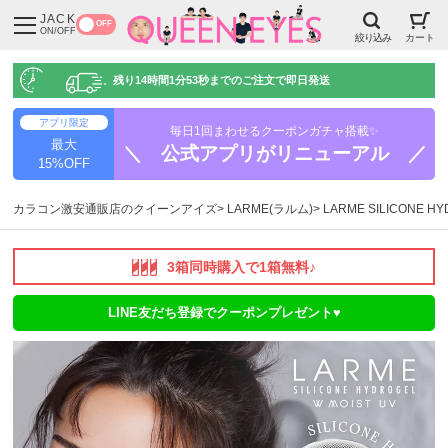
JACK
OFF
ON/OFF
絞り込み
カート
残り
14時間1分52秒
までのご注文で即日発送
アプリ限定
毎日1回まわせるクーポンガチャ搭載✨
最大
＼ 公式アプリがリニューアル ／
15%OFF
カラコン激安通販店のクイーンアイズ
LARME(ラルム)
LARME SILICONE 
3箱同時購入で1箱無料♪
LINE友だち登録でクーポンプレゼント♥