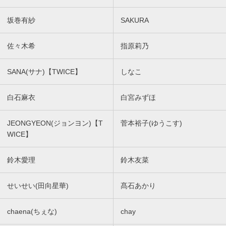
坂巻有紗
SAKURA
佐々木希
指原莉乃
SANA(サナ)【TWICE】
しなこ
白石麻衣
白宮みずほ
JEONGYEON(ジョンヨン)【T
菅本裕子(ゆうこす)
WICE】
鈴木愛理
鈴木友菜
せいせい(田向星華)
髙石あかり
chaena(ちぇな)
chay