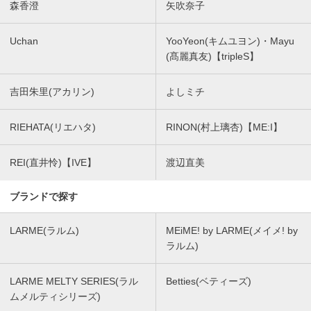
森香澄
矢吹奈子
Uchan
YooYeon(キムユヨン)・Mayu
(髙麗真友)【tripleS】
吉田朱里(アカリン)
よしミチ
RIEHATA(リエハタ)
RINON(村上璃杏)【ME:I】
REI(直井怜)【IVE】
渡辺直美
ブランドで探す
LARME(ラルム)
MEiME! by LARME(メイメ! by
ラルム)
LARME MELTY SERIES(ラル
Betties(ベティーズ)
ムメルティシリーズ)