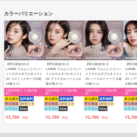
【即日発送OK♪】
【即日発送OK♪】
【即日発送OK♪】
【即日発
LARME ラルムシリコンハ
LARME ラルムシリコンハ
LARME ラルムシリコンハ
LARM
イドロゲルダブルモイスト
イドロゲルダブルモイスト
イドロゲルダブルモイスト
イドロ
UV コズミックモーヴ(1箱
UV クリスタルベージュ(1
UV シースルートープ (1箱
UV シ
10枚入り)
箱10枚入り)
10枚入り)
(1箱10
3箱同時購入で1箱分無
3箱同時購入で1箱分無
3箱同時購入で1箱分無
3箱同時
料！
料！
料！
料！
ネコポス
送料無料
ネコポス
送料無料
ネコポス
送料無料
ネコポ
即日発送
UVカット
即日発送
UVカット
即日発送
UVカット
即日発
シリコン
1day
シリコン
1day
シリコン
1day
シリコ
¥
1,760
¥
1,760
¥
1,760
¥
1,76
税込
税込
税込