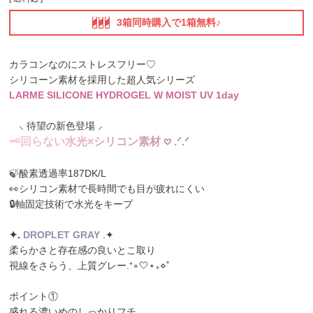
3箱同時購入で1箱無料♪
カラコンなのにストレスフリー♡
シリコーン素材を採用した超人気シリーズ
LARME SILICONE HYDROGEL W MOIST UV 1day
⸜ 待望の新色登場 ⸝
🗝
回
ら
な
い
水
光
×
シ
リ
コ
ン
素
材
𖹭
.
ᐟ
.
ᐟ
🍃酸素透過率187DK/L
👀シリコン素材で長時間でも目が疲れにくい
🔒軸固定技術で水光をキープ
✦️️.
DROPLET GRAY
.✦️
柔らかさと存在感の良いとこ取り
視線をさらう、上質グレー.⁺∘🤍⋆₊⋄˚
ポイント①
盛れる濃いめのしっかりフチ