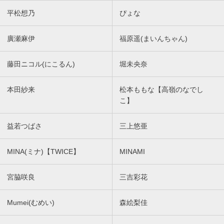
平松想乃
ぴょな
廣瀬麻伊
福原遥(まいんちゃん)
藤田ニコル(にこるん)
堀未央奈
本田紗来
松本ももな【高嶺のなでし
こ】
益若つばさ
三上悠亜
MINA(ミナ)【TWICE】
MINAMI
宮脇咲良
三吉彩花
Mumei(むめい)
森絵梨佳