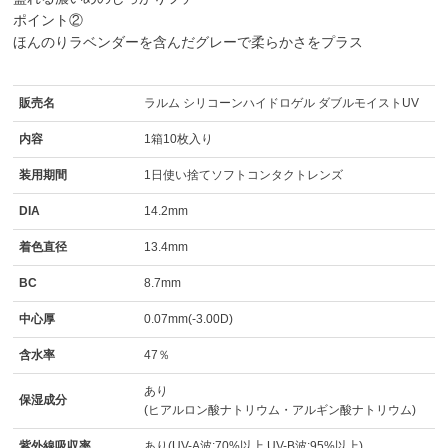
ポイント②
ほんのりラベンダーを含んだグレーで柔らかさをプラス
販売名
ラルム シリコーンハイドロゲル ダブルモイストUV
内容
1箱10枚入り
装用期間
1日使い捨てソフトコンタクトレンズ
DIA
14.2mm
着色直径
13.4mm
BC
8.7mm
中心厚
0.07mm(-3.00D)
含水率
47％
あり
保湿成分
(ヒアルロン酸ナトリウム・アルギン酸ナトリウム)
紫外線吸収率
あり(UV-A波:70%以上 UV-B波:95%以上)