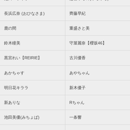
長浜広奈 (おひなさま)
齊藤早紀
鹿の間
重盛さと美
鈴木瞳美
守屋麗奈【櫻坂46】
黒宮れい【REIRIE】
古川優香
あかちゃす
あやちゃん
明日花キララ
新木優子
新ありな
Rちゃん
池田美優(みちょぱ)
一条響