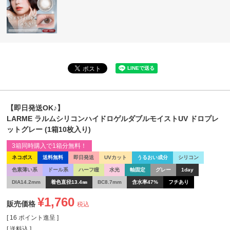
【即日発送OK♪】
LARME ラルムシリコンハイドロゲルダブルモイストUV ドロプレ
ットグレー (1箱10枚入り)
3箱同時購入で1箱分無料！
ネコポス
送料無料
即日発送
UVカット
うるおい成分
シリコン
色素薄い系
ドール系
ハーフ瞳
水光
軸固定
グレー
1day
DIA14.2mm
着色直径13.4㎜
BC8.7mm
含水率47%
フチあり
¥
1,760
販売価格
税込
[
16
ポイント進呈 ]
送料込