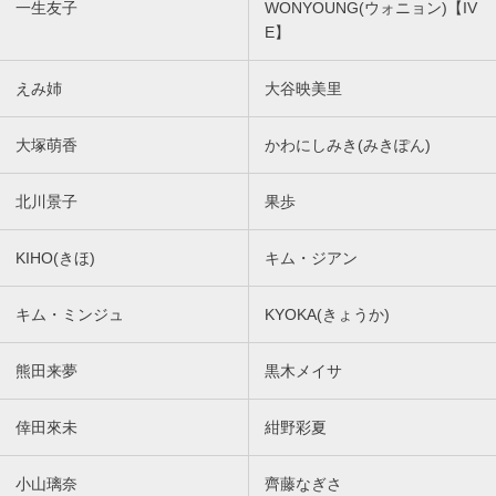
一生友子
WONYOUNG(ウォニョン)【IV
E】
えみ姉
大谷映美里
大塚萌香
かわにしみき(みきぽん)
北川景子
果歩
KIHO(きほ)
キム・ジアン
キム・ミンジュ
KYOKA(きょうか)
熊田来夢
黒木メイサ
倖田來未
紺野彩夏
小山璃奈
齊藤なぎさ