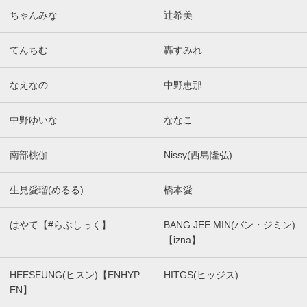
ちゃんみな
辻希美
てんちむ
轟すみれ
なえなの
中野恵那
中野ゆいな
ななこ
南部桃伽
Nissy(西島隆弘)
生見愛瑠(めるる)
橋本愛
はやて【#らぶしっく】
BANG JEE MIN(バン・ジミン)
【izna】
HEESEUNG(ヒスン)【ENHYP
HITGS(ヒッジス)
EN】