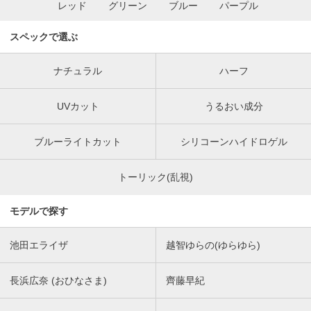
レッド
グリーン
ブルー
パープル
スペックで選ぶ
ナチュラル
ハーフ
UVカット
うるおい成分
ブルーライトカット
シリコーンハイドロゲル
トーリック(乱視)
モデルで探す
池田エライザ
越智ゆらの(ゆらゆら)
長浜広奈 (おひなさま)
齊藤早紀