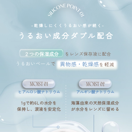
-乾燥しにくくうるおい感が続く-
うるおい成分ダブル配合
２つの保湿成分
をレンズ保存液に配合
うるおいベール
で
異物感・乾燥感
を軽減
ヒアルロン酸ナトリウム
アルギン酸ナトリウム
1gで約6Lの水分を
海藻由来の天然保湿成分
保持し、涙液を安定化
が水分をレンズに留める