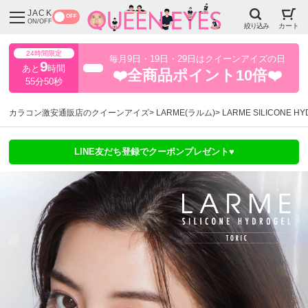
JACK
OFF
ON/OFF
絞り込み
カート
24時間限定
毎月9日・19日・29日はクイーンアイズの日
9
あと
時間
超得
❤️全商品ポイント10倍❤️
55分48秒
カラコン激安通販店のクイーンアイズ
LARME(ラルム)
LARME SILICONE
LINE友だち登録でクーポンプレゼント♥