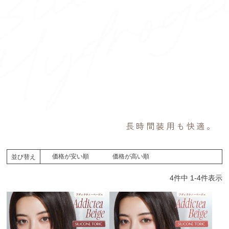
長時間装用も快適。
目薬などでレンズと
外す時は清潔な
レンズを白目まで
レンズと目の間を目薬などの
手は必ず清潔にし、
レンズを下側にズラす
レンズに爪を立てずに、
決め手は酸素を通す力。
圧倒的な
目への負担を軽減
高酸素透過率
水分イメージ図
水分で潤すと外しやすくなります
指の水分をしっかりと拭く
人差し指と親指で押し上
目の間を潤す
乾いた手で
ズラしてつまむ
モイストキャッチ
価格が安い順
価格が高い順
並び替え
げるようにつまんで外す
テック
紫外線カット
1日使い捨て
水分を逃さず
4
件中
1
-
4
件表示
うるおいキープ
網目構造で水分をしっかり
裸眼に近い感覚で装用できる