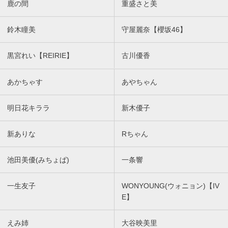
鹿の間
重盛さと美
鈴木瞳美
守屋麗奈【櫻坂46】
黒宮れい【REIRIE】
古川優香
あかちゃす
あやちゃん
明日花キララ
新木優子
新ありな
Rちゃん
池田美優(みちょぱ)
一条響
一生友子
WONYOUNG(ウォニョン)【IV
E】
えみ姉
大谷映美里