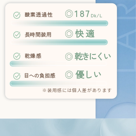
◎
187
酸素透過性
Dk/L
◎
快適
長時間装用
◎
乾きにくい
乾燥感
◎
優しい
目への負担感
※装用感には個人差があります