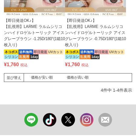
【即日発送OK♪】
【即日発送OK♪】
【乱視用】LARME ラルムシリコ
【乱視用】LARME ラルムシリコ
ンハイドロゲルトーリック アイス
ンハイドロゲルトーリック アイス
グレーブラウン -1.25D/180°(1箱10
グレーブラウン -0.75D/180°(1箱10
枚入り)
枚入り)
ネコポス
送料無料
即日発送
UVカット
ネコポス
送料無料
即日発送
UVカット
シリコン
乱視用
1day
シリコン
乱視用
1day
¥
1,760
¥
1,760
税込
税込
価格が安い順
価格が高い順
並び替え
4
件中
1
-
4
件表示