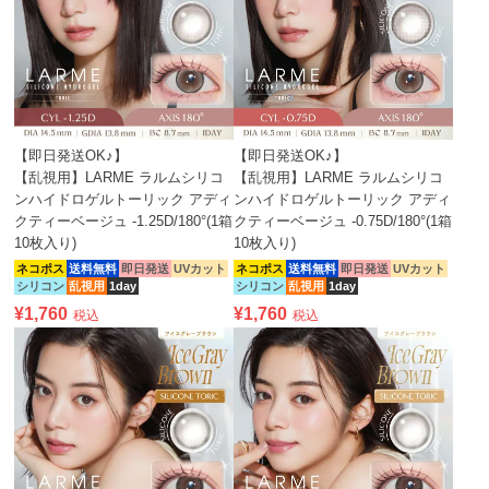
紫外線吸収剤
面倒なレンズケアが
キャッチ。レンズの表面の
ハイスペックな酸素透過率
を配合し、UV-A
必要ないので毎日
うるおいを持続することが
UV-Bをカット
清潔で快適
表面網目構造
目の充血や乾き
可能に。
やわらかくゴロつき
感の少ない快適なつけ心地
を感じにくい
※イメージ図
を実現。
目に優しく毎日
使いに最適
【即日発送OK♪】
【即日発送OK♪】
【乱視用】LARME ラルムシリコ
【乱視用】LARME ラルムシリコ
色素内包製法
低含水レンズ
Dk/L値が高いほど
ンハイドロゲルトーリック アディ
ンハイドロゲルトーリック アディ
酸素を通しやすい
クティーベージュ -1.25D/180°(1箱
クティーベージュ -0.75D/180°(1箱
10枚入り)
10枚入り)
ネコポス
送料無料
即日発送
UVカット
ネコポス
送料無料
即日発送
UVカット
シリコン
乱視用
1day
シリコン
乱視用
1day
色素が直接目に触れない
含水率４７%で
¥
1,760
¥
1,760
税込
税込
ように色素をレンズの
水分が蒸発しにくく
内側に包み込んだ製法
やわらか快適