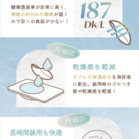
酸素透過率が非常に高く、
裸眼の約99%の酸素
が届く
ので目への負担が少ない！
乾燥感を軽減
ダブルの保湿成分
を保存液
に配合。装用時のゴロつき
感や乾燥感を軽減！
長時間装用も快適