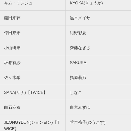
キム・ミンジュ
KYOKA(きょうか)
熊田来夢
黒木メイサ
倖田來未
紺野彩夏
小山璃奈
齊藤なぎさ
坂巻有紗
SAKURA
佐々木希
指原莉乃
SANA(サナ)【TWICE】
しなこ
白石麻衣
白宮みずほ
JEONGYEON(ジョンヨン)【T
菅本裕子(ゆうこす)
WICE】