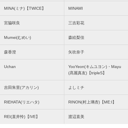
MINA(ミナ)【TWICE】
MINAMI
宮脇咲良
三吉彩花
Mumei(むめい)
森絵梨佳
森香澄
矢吹奈子
Uchan
YooYeon(キムユヨン)・Mayu
(髙麗真友)【tripleS】
吉田朱里(アカリン)
よしミチ
RIEHATA(リエハタ)
RINON(村上璃杏)【ME:I】
REI(直井怜)【IVE】
渡辺直美