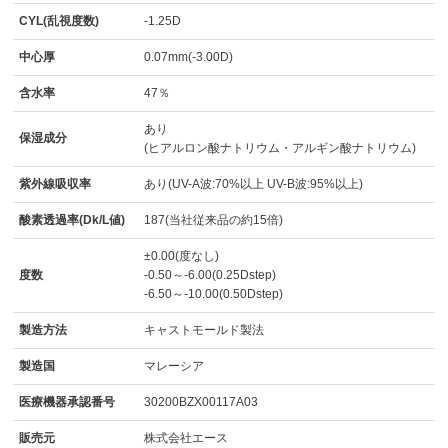
CYL(乱視度数)
-1.25D
中心厚
0.07mm(-3.00D)
含水率
47％
あり
保湿成分
(ヒアルロン酸ナトリウム・アルギン酸ナトリウム)
紫外線吸収率
あり(UV-A波:70%以上 UV-B波:95%以上)
酸素透過率(Dk/L値)
187(当社従来品の約15倍)
±0.00(度なし)
度数
-0.50～-6.00(0.25Dstep)
-6.50～-10.00(0.50Dstep)
製造方法
キャストモールド製法
製造国
マレーシア
医療機器承認番号
30200BZX00117A03
販売元
株式会社エース