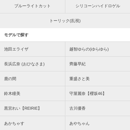
ブルーライトカット
シリコーンハイドロゲル
トーリック(乱視)
モデルで探す
池田エライザ
越智ゆらの(ゆらゆら)
長浜広奈 (おひなさま)
齊藤早紀
鹿の間
重盛さと美
鈴木瞳美
守屋麗奈【櫻坂46】
黒宮れい【REIRIE】
古川優香
あかちゃす
あやちゃん