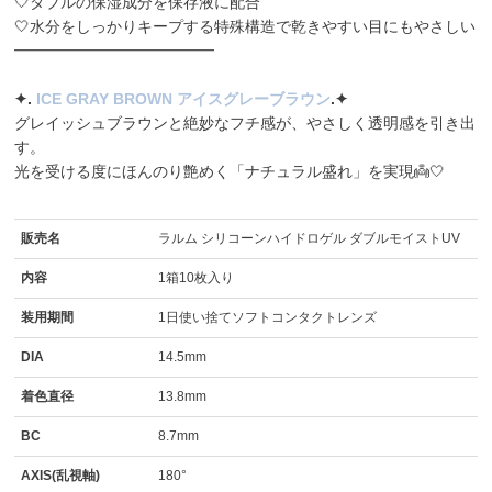
🤍ダブルの保湿成分を保存液に配合
🤍水分をしっかりキープする特殊構造で乾きやすい目にもやさしい
━━━━━━━━━━━━━
✦️.
ICE GRAY BROWN アイスグレーブラウン
.✦️
グレイッシュブラウンと絶妙なフチ感が、やさしく透明感を引き出
す。
光を受ける度にほんのり艶めく「ナチュラル盛れ」を実現👼🤍
販売名
ラルム シリコーンハイドロゲル ダブルモイストUV
内容
1箱10枚入り
装用期間
1日使い捨てソフトコンタクトレンズ
DIA
14.5mm
着色直径
13.8mm
BC
8.7mm
AXIS(乱視軸)
180°