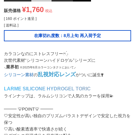
¥
1,760
販売価格
税込
[
160
ポイント進呈 ]
送料込
在庫切れ度数：8月上旬 再入荷予定
カラコンなのにストレスフリーෆ ̖́-
次世代素材“シリコーンハイドロゲル”シリーズに
⸜
業界初
⸝
※2025年6月カラーコンタクトにおいて
乱視対応レンズ
シリコーン素材
の
がついに誕生❣️
L
A
R
M
E
S
I
L
I
C
O
N
E
H
Y
D
R
O
G
E
L
T
O
R
I
C
ラインナップは、ラルムシリコンで人気のカラーを採用💫
━━━ 💡POINT💡 ━━━
🤍安定性が高い独自のプリズムバラストデザインで安定した視力を
保つ
🤍高い酸素透過率で快適さが続く