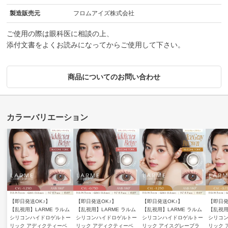
製造販売元
フロムアイズ株式会社
ご使用の際は眼科医に相談の上、
添付文書をよくお読みになってからご使用して下さい。
商品についてのお問い合わせ
【即日発送OK♪】
【即日発送OK♪】
【即日発送OK♪】
【即日発
【乱視用】LARME ラルム
【乱視用】LARME ラルム
【乱視用】LARME ラルム
【乱視用
シリコンハイドロゲルトー
シリコンハイドロゲルトー
シリコンハイドロゲルトー
シリコ
リック アディクティーベ
リック アディクティーベ
リック アイスグレーブラ
リック 