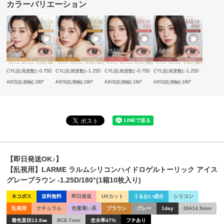
カラーバリエーション
CYL(乱視度数):-0.75D
CYL(乱視度数):-1.25D
CYL(乱視度数):-0.75D
CYL(乱視度数):-1.25D
AXIS(乱視軸):180°
AXIS(乱視軸):180°
AXIS(乱視軸):180°
AXIS(乱視軸):180°
【即日発送OK♪】
【乱視用】LARME ラルムシリコンハイドロゲルトーリック アイス
グレーブラウン -1.25D/180°(1箱10枚入り)
ネコポス
送料無料
即日発送
UVカット
うるおい成分
シリコン
乱視用
ナチュラル
色素薄い系
ブラウン
グレー
1day
DIA14.5mm
着色直径13.8㎜
BC8.7mm
含水率47%
フチあり