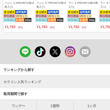
ージュ -1.25D/180°(1箱10
ージュ -0.75D/180°(1箱10
ウン -1.25D/180°(1箱10枚
ウン -0.
枚入り)
枚入り)
入り)
入り)
ネコポス
送料無料
ネコポス
送料無料
ネコポス
送料無料
ネコポ
即日発送
UVカット
即日発送
UVカット
即日発送
UVカット
即日発
シリコン
乱視用
1day
シリコン
乱視用
1day
シリコン
乱視用
1day
シリコ
¥
1,760
¥
1,760
¥
1,760
¥
1,76
税込
税込
税込
ランキングから探す
カラコン人気ランキング
装用期間で探す
ワンデー
2週間
1ヶ月