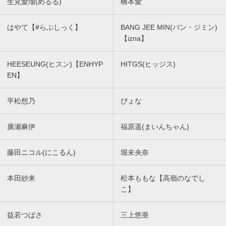
生見愛瑠(めるる)
橋本愛
はやて【#らぶしっく】
BANG JEE MIN(バン・ジミン)
【izna】
HEESEUNG(ヒスン)【ENHYP
HITGS(ヒッジス)
EN】
平松想乃
ぴょな
廣瀬麻伊
福原遥(まいんちゃん)
藤田ニコル(にこるん)
堀未央奈
本田紗来
松本ももな【高嶺のなでし
こ】
益若つばさ
三上悠亜