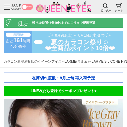
JACK
OFF
ON/OFF
絞り込み
カート
残り
10時間46分48秒
までのご注文で即日発送
期間限定
₊˚✧ 8月9日(土) ～ 8月16日(水)まで ₊˚✧
161
あと
時間
夏のカラコン祭り☺️
超得
46分48秒
❤️全商品ポイント10倍❤️
カラコン激安通販店のクイーンアイズ
LARME(ラルム)
LARME SILICONE
在庫切れ度数：8月上旬 再入荷予定
LINE友だち登録でクーポンプレゼント♥