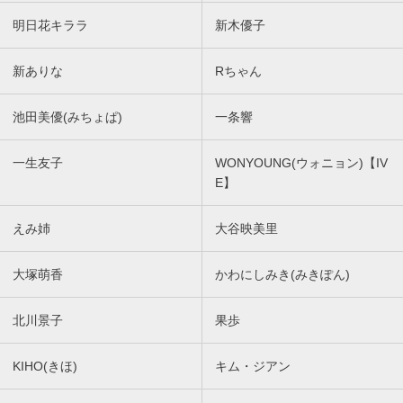
明日花キララ
新木優子
新ありな
Rちゃん
池田美優(みちょぱ)
一条響
一生友子
WONYOUNG(ウォニョン)【IV
E】
えみ姉
大谷映美里
大塚萌香
かわにしみき(みきぽん)
北川景子
果歩
KIHO(きほ)
キム・ジアン