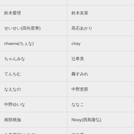
鈴木愛理
鈴木友菜
せいせい(田向星華)
髙石あかり
chaena(ちぇな)
chay
ちゃんみな
辻希美
てんちむ
轟すみれ
なえなの
中野恵那
中野ゆいな
ななこ
南部桃伽
Nissy(西島隆弘)