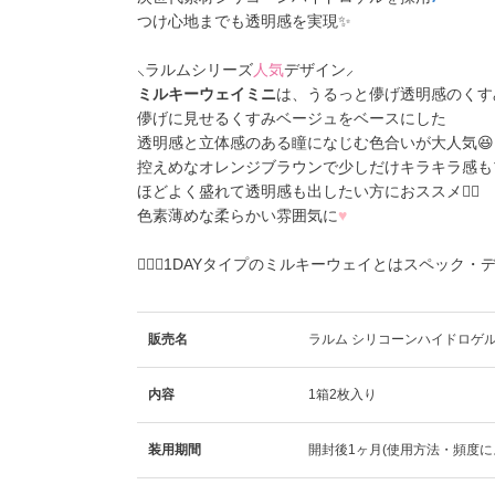
つけ心地までも透明感を実現✨
⸜ラルムシリーズ
人気
デザイン⸝
ミルキーウェイミニ
は、うるっと儚げ透明感のくす
儚げに見せるくすみベージュをベースにした
透明感と立体感のある瞳になじむ色合いが大人気😆
控えめなオレンジブラウンで少しだけキラキラ感も
ほどよく盛れて透明感も出したい方におススメ☝🏻
色素薄めな柔らかい雰囲気に
♥
🙇🏼‍♀️1DAYタイプのミルキーウェイとはスペッ
販売名
ラルム シリコーンハイドロゲル
内容
1箱2枚入り
装用期間
開封後1ヶ月(使用方法・頻度に