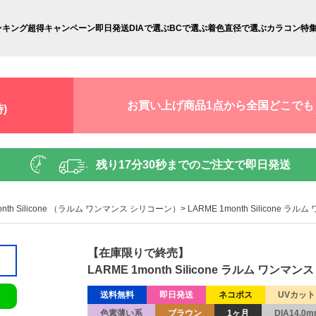
ンキング
超得キャンペーン
即日発送
DIAで選ぶ
BCで選ぶ
着色直径で選ぶ
カラコン特
お買い上げ商品1点から全国どこでも
)
残り
17分28秒
までのご注文で即日発送
month Silicone （ラルム ワンマンス シリコーン）
LARME 1month Silicon
【在庫限りで終売】
LARME 1month Silicone ラルム ワ
送料無料
即日発送
ネコポス
UVカット
色素薄い系
ブラウン
1ヶ月
DIA14.0