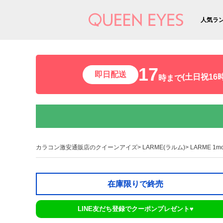
人気ラ
17
即日配送
(土日祝16時
時まで
カラコン激安通販店のクイーンアイズ
LARME(ラルム)
LARME 1
在庫限りで終売
LINE友だち登録でクーポンプレゼント♥