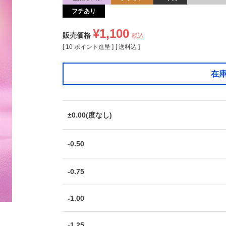
フチあり
¥
1,100
販売価格
税込
[
10
ポイント進呈 ]
送料込
在
±0.00(度なし)
-0.50
-0.75
-1.00
-1.25