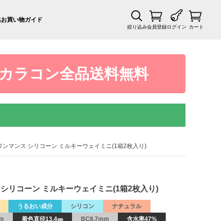
集
お買い物ガイド
絞り込み
会員登録
ログイン
カート
カラコン全品送料無料
e ラルム ワンマンス シリコーン ミルキーウェイミニ(1箱2枚入り)
ンマンス シリコーン ミルキーウェイミニ(1箱2枚入り)
うるおい成分
シリコン
ナチュラル
mm
着色直径13.4㎜
BC8.7mm
含水率47%