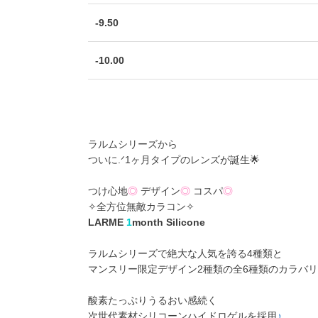
-9.50
-10.00
ラルムシリーズから
ついに.ᐟ1ヶ月タイプのレンズが誕生🌟
つけ心地
◎
デザイン
◎
コスパ
◎
✧全方位無敵カラコン✧
LARME
1
month Silicone
ラルムシリーズで絶大な人気を誇る4種類と
マンスリー限定デザイン2種類の全6種類のカラバリ
酸素たっぷりうるおい感続く
次世代素材シリコーンハイドロゲルを採用
♪