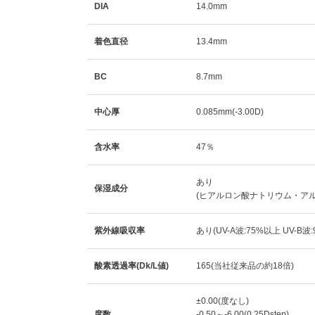
DIA
14.0mm
着色直径
13.4mm
BC
8.7mm
中心厚
0.085mm(-3.00D)
含水率
47％
あり
保湿成分
(ヒアルロン酸ナトリウム・ア
紫外線吸収率
あり(UV-A波:75%以上 UV-B波
酸素透過率(Dk/L値)
165(当社従来品の約18倍)
±0.00(度なし)
度数
-0.50～-6.00(0.25Dstep)