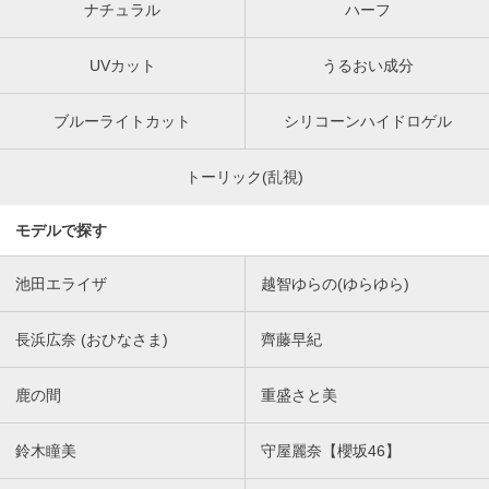
ナチュラル
ハーフ
UVカット
うるおい成分
ブルーライトカット
シリコーンハイドロゲル
トーリック(乱視)
モデルで探す
池田エライザ
越智ゆらの(ゆらゆら)
長浜広奈 (おひなさま)
齊藤早紀
鹿の間
重盛さと美
鈴木瞳美
守屋麗奈【櫻坂46】