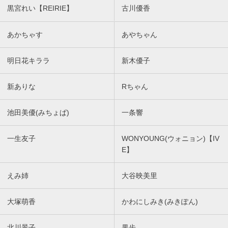
黒宮れい【REIRIE】
古川優香
あかちゃす
あやちゃん
明日花キララ
新木優子
新ありな
Rちゃん
池田美優(みちょぱ)
一条響
一生友子
WONYOUNG(ウォニョン)【IV
E】
えみ姉
大谷映美里
大塚萌香
かわにしみき(みきぽん)
北川景子
果歩