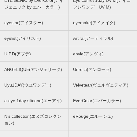
EYE GENIC by EverColor(アイ
Eye coffret 1day UV M(アイコ
ジェニック by エバーカラー)
フレワンデーUV M)
eyestar(アイスター)
eyemake(アイメイク)
eyelist(アイリスト)
Artiral(アーティラル)
U.P.D(アプデ)
envie(アンヴィ)
ANGELIQUE(アンジェリーク)
Unrolla(アンローラ)
Uyu1DAY(ウユワンデー)
Velvetear(ヴェルヴェティア)
a-eye 1day silicone(エーアイ)
EverColor(エバーカラー)
N’s collection(エヌズコレクシ
eRouge(エルージュ)
ョン)