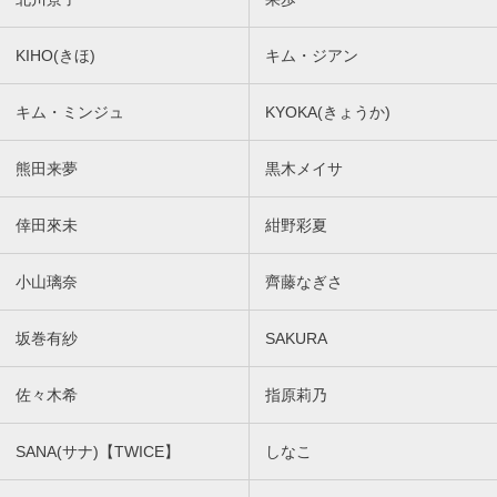
KIHO(きほ)
キム・ジアン
キム・ミンジュ
KYOKA(きょうか)
熊田来夢
黒木メイサ
倖田來未
紺野彩夏
小山璃奈
齊藤なぎさ
坂巻有紗
SAKURA
佐々木希
指原莉乃
SANA(サナ)【TWICE】
しなこ