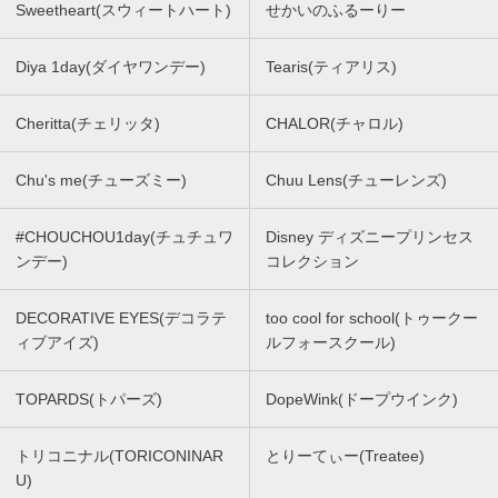
Sweetheart(スウィートハート)
せかいのふるーりー
Diya 1day(ダイヤワンデー)
Tearis(ティアリス)
Cheritta(チェリッタ)
CHALOR(チャロル)
Chu's me(チューズミー)
Chuu Lens(チューレンズ)
#CHOUCHOU1day(チュチュワ
Disney ディズニープリンセス
ンデー)
コレクション
DECORATIVE EYES(デコラテ
too cool for school(トゥークー
ィブアイズ)
ルフォースクール)
TOPARDS(トパーズ)
DopeWink(ドープウインク)
トリコニナル(TORICONINAR
とりーてぃー(Treatee)
U)