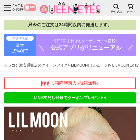
JACK
OFF
ON/OFF
絞り込み
カート
只今のご注文は24時間以内に発送します。
アプリ限定
毎日1回まわせるクーポンガチャ搭載✨
最大
＼ 公式アプリがリニューアル ／
15%OFF
カラコン激安通販店のクイーンアイズ
LILMOON(リルムーン)
LILMOON 1d
3箱同時購入で1箱無料♪
LINE友だち登録でクーポンプレゼント♥