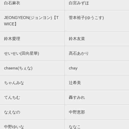
白石麻衣
白宮みずほ
JEONGYEON(ジョンヨン)【T
菅本裕子(ゆうこす)
WICE】
鈴木愛理
鈴木友菜
せいせい(田向星華)
髙石あかり
chaena(ちぇな)
chay
ちゃんみな
辻希美
てんちむ
轟すみれ
なえなの
中野恵那
中野ゆいな
ななこ