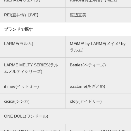
RIEHATA(リエハタ)
RINON(村上璃杏)【ME:I】
REI(直井怜)【IVE】
渡辺直美
ブランドで探す
LARME(ラルム)
MEiME! by LARME(メイメ! by
ラルム)
LARME MELTY SERIES(ラル
Betties(ベティーズ)
ムメルティシリーズ)
it mee(イットミー)
azatome(あざとめ)
cicica(シシカ)
idoly(アイドリー)
ONE DOLL(ワンドール)