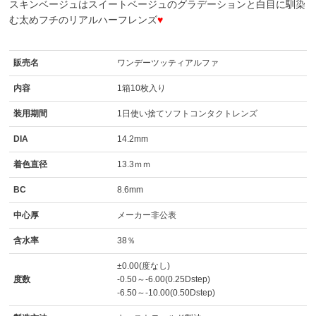
スキンベージュはスイートベージュのグラデーションと白目に馴染
む太めフチのリアルハーフレンズ
♥
販売名
ワンデーツッティアルファ
内容
1箱10枚入り
装用期間
1日使い捨てソフトコンタクトレンズ
DIA
14.2mm
着色直径
13.3ｍｍ
BC
8.6mm
中心厚
メーカー非公表
含水率
38％
±0.00(度なし)
度数
-0.50～-6.00(0.25Dstep)
-6.50～-10.00(0.50Dstep)