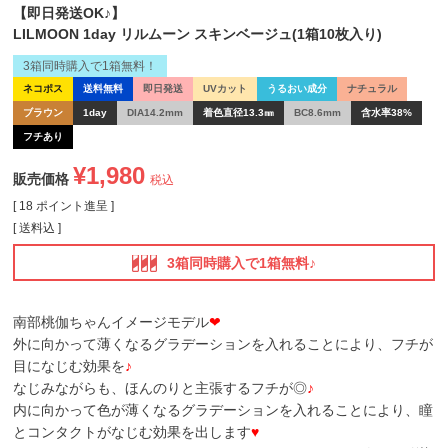
【即日発送OK♪】
LILMOON 1day リルムーン スキンベージュ(1箱10枚入り)
3箱同時購入で1箱無料！
ネコポス
送料無料
即日発送
UVカット
うるおい成分
ナチュラル
ブラウン
1day
DIA14.2mm
着色直径13.3㎜
BC8.6mm
含水率38%
フチあり
¥
1,980
販売価格
税込
[
18
ポイント進呈 ]
送料込
3箱同時購入で1箱無料♪
南部桃伽ちゃんイメージモデル
❤
外に向かって薄くなるグラデーションを入れることにより、フチが
目になじむ効果を
♪
なじみながらも、ほんのりと主張するフチが◎
♪
内に向かって色が薄くなるグラデーションを入れることにより、瞳
とコンタクトがなじむ効果を出します
♥