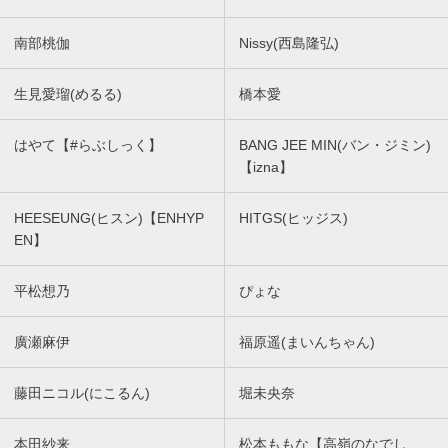
南部桃伽
Nissy(西島隆弘)
生見愛瑠(めるる)
橋本愛
はやて【#らぶしっく】
BANG JEE MIN(バン・ジミン)
【izna】
HEESEUNG(ヒスン)【ENHYP
HITGS(ヒッジス)
EN】
平松想乃
ぴょな
廣瀬麻伊
福原遥(まいんちゃん)
藤田ニコル(にこるん)
堀未央奈
本田紗来
松本ももな【高嶺のなでし