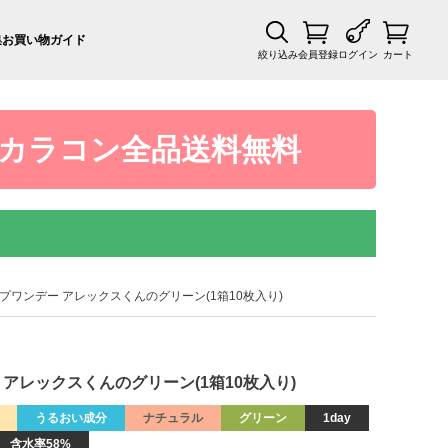
集
お買い物ガイド
絞り込み
会員登録
ログイン
カート
カラコン全品送料無料
トルハニップワンデー アレックスくんのグリーン(1箱10枚入り)
ンデー アレックスくんのグリーン(1箱10枚入り)
うるおい成分
ナチュラル
グリーン
1day
含水率58%