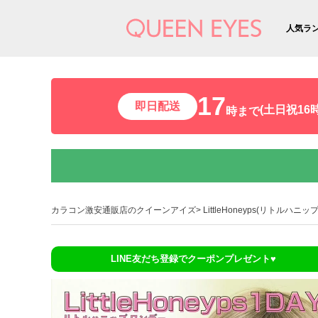
人気ラ
17
即日配送
(土日祝16時
時まで
カラコン激安通販店のクイーンアイズ
LittleHoneyps(リトルハニップ
LINE友だち登録でクーポンプレゼント♥