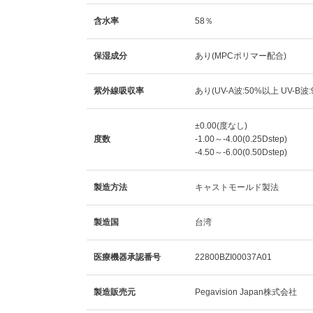
含水率
58％
保湿成分
あり(MPCポリマー配合)
紫外線吸収率
あり(UV-A波:50%以上 UV-B波
±0.00(度なし)
度数
-1.00～-4.00(0.25Dstep)
-4.50～-6.00(0.50Dstep)
製造方法
キャストモールド製法
製造国
台湾
医療機器承認番号
22800BZI00037A01
製造販売元
Pegavision Japan株式会社