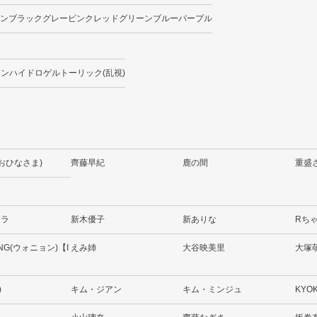
ン
ブラック
グレー
ピンク
レッド
グリーン
ブルー
パープル
ーンハイドロゲル
トーリック(乱視)
(おひなさま)
齊藤早紀
鹿の間
重盛
ララ
新木優子
新ありな
Rち
NG(ウォニョン)【I
えみ姉
大谷映美里
大塚
)
キム・ジアン
キム・ミンジュ
KYO