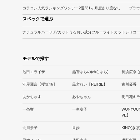
カラコン人気ランキング
ワンデー
2週間
1ヶ月
度あり
度なし
ブラウ
スペックで選ぶ
ナチュラル
ハーフ
UVカット
うるおい成分
ブルーライトカット
シリコ
モデルで探す
池田エライザ
越智ゆらの(ゆらゆら)
長浜広奈 
守屋麗奈【櫻坂46】
黒宮れい【REIRIE】
古川優香
あかちゃす
あやちゃん
明日花キ
一条響
一生友子
WONYOU
VE】
北川景子
果歩
KIHO(きほ