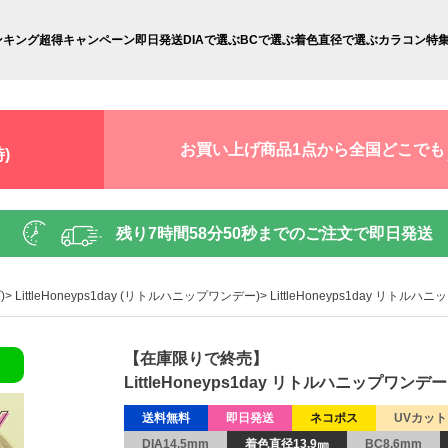
ンキング
超得キャンペーン
即日発送
DIAで選ぶ
BCで選ぶ
着色直径で選ぶ
カラコン特
お買い上げ商品1点から全国どこでも
)
残り
7時間58分49秒
までのご注文で即日発送
)
LittleHoneyps1day (リトルハニップワンデー)
LittleHoneyps1day リ
【在庫限りで終売】
LittleHoneyps1day リトルハニップワ
送料無料
即日発送
ネコポス
UVカット
DIA14.5mm
着色直径13.9㎜
BC8.6mm