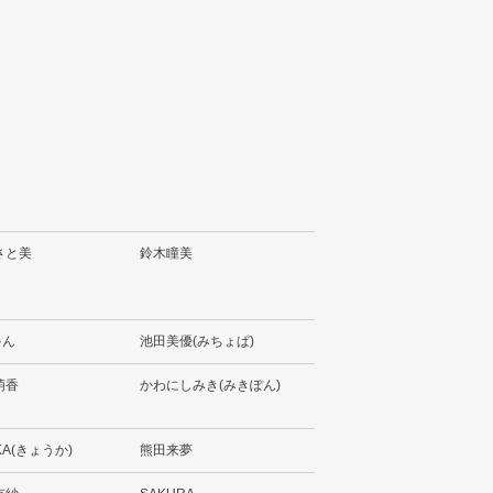
さと美
鈴木瞳美
ゃん
池田美優(みちょぱ)
萌香
かわにしみき(みきぽん)
KA(きょうか)
熊田来夢