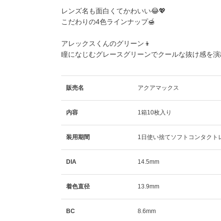
レンズ名も面白くてかわいい😂💖
こだわりの4色ラインナップ🍯
アレックスくんのグリーン👦
瞳になじむグレースグリーンでクールな抜け感を演出
販売名
アクアマックス
内容
1箱10枚入り
装用期間
1日使い捨てソフトコンタクト
DIA
14.5mm
着色直径
13.9mm
BC
8.6mm