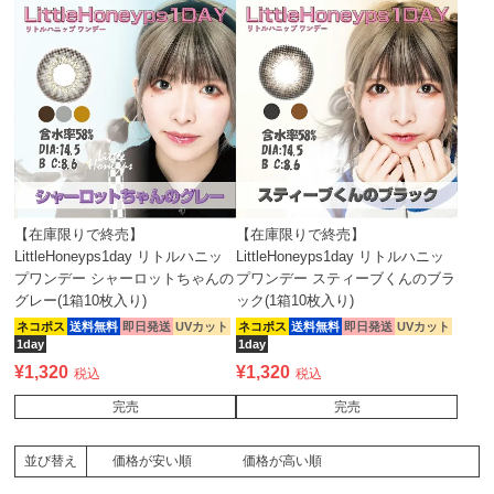
【在庫限りで終売】
【在庫限りで終売】
LittleHoneyps1day リトルハニッ
LittleHoneyps1day リトルハニッ
プワンデー シャーロットちゃんの
プワンデー スティーブくんのブラ
グレー(1箱10枚入り)
ック(1箱10枚入り)
ネコポス
送料無料
即日発送
UVカット
ネコポス
送料無料
即日発送
UVカット
1day
1day
¥
1,320
¥
1,320
税込
税込
完売
完売
価格が安い順
価格が高い順
並び替え