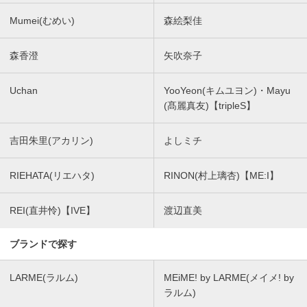
Mumei(むめい)
森絵梨佳
森香澄
矢吹奈子
Uchan
YooYeon(キムユヨン)・Mayu
(髙麗真友)【tripleS】
吉田朱里(アカリン)
よしミチ
RIEHATA(リエハタ)
RINON(村上璃杏)【ME:I】
REI(直井怜)【IVE】
渡辺直美
ブランドで探す
LARME(ラルム)
MEiME! by LARME(メイメ! by
ラルム)