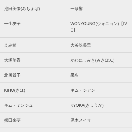
池田美優(みちょぱ)
一条響
一生友子
WONYOUNG(ウォニョン)【IV
E】
えみ姉
大谷映美里
大塚萌香
かわにしみき(みきぽん)
北川景子
果歩
KIHO(きほ)
キム・ジアン
キム・ミンジュ
KYOKA(きょうか)
熊田来夢
黒木メイサ