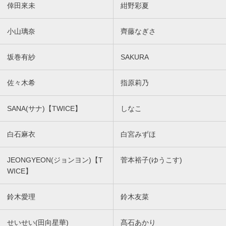
倖田來未
紺野彩夏
小山璃奈
齊藤なぎさ
坂巻有紗
SAKURA
佐々木希
指原莉乃
SANA(サナ)【TWICE】
しなこ
白石麻衣
白宮みずほ
JEONGYEON(ジョンヨン)【T
菅本裕子(ゆうこす)
WICE】
鈴木愛理
鈴木友菜
せいせい(田向星華)
髙石あかり