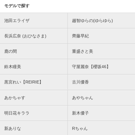
モデルで探す
池田エライザ
越智ゆらの(ゆらゆら)
長浜広奈 (おひなさま)
齊藤早紀
鹿の間
重盛さと美
鈴木瞳美
守屋麗奈【櫻坂46】
黒宮れい【REIRIE】
古川優香
あかちゃす
あやちゃん
明日花キララ
新木優子
新ありな
Rちゃん