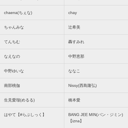
chaena(ちぇな)
chay
ちゃんみな
辻希美
てんちむ
轟すみれ
なえなの
中野恵那
中野ゆいな
ななこ
南部桃伽
Nissy(西島隆弘)
生見愛瑠(めるる)
橋本愛
はやて【#らぶしっく】
BANG JEE MIN(バン・ジミン)
【izna】