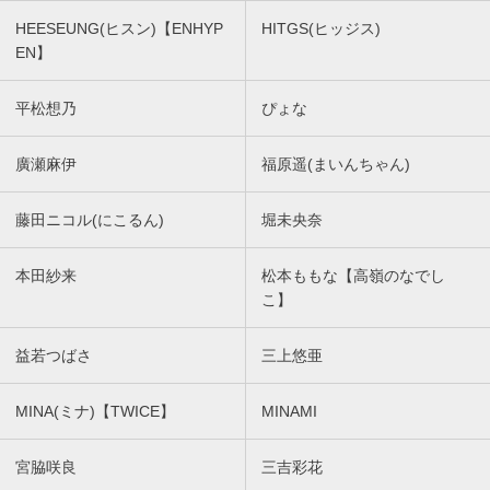
HEESEUNG(ヒスン)【ENHYP
HITGS(ヒッジス)
EN】
平松想乃
ぴょな
廣瀬麻伊
福原遥(まいんちゃん)
藤田ニコル(にこるん)
堀未央奈
本田紗来
松本ももな【高嶺のなでし
こ】
益若つばさ
三上悠亜
MINA(ミナ)【TWICE】
MINAMI
宮脇咲良
三吉彩花