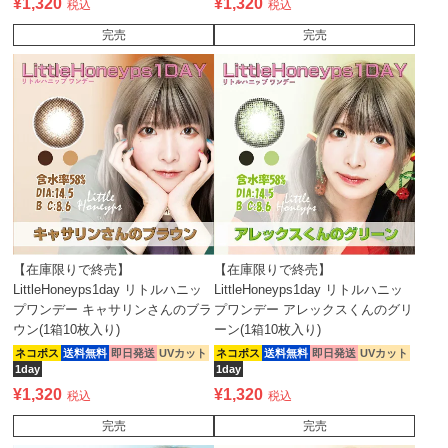
¥
1,320
¥
1,320
税込
税込
完売
完売
【在庫限りで終売】
【在庫限りで終売】
LittleHoneyps1day リトルハニッ
LittleHoneyps1day リトルハニッ
プワンデー キャサリンさんのブラ
プワンデー アレックスくんのグリ
ウン(1箱10枚入り)
ーン(1箱10枚入り)
ネコポス
送料無料
即日発送
UVカット
ネコポス
送料無料
即日発送
UVカット
1day
1day
¥
1,320
¥
1,320
税込
税込
完売
完売