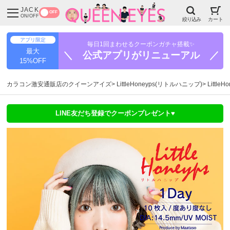
JACK
OFF
ON/OFF
絞り込み
カート
アプリ限定
毎日1回まわせるクーポンガチャ搭載✨
最大
＼ 公式アプリがリニューアル ／
15%OFF
カラコン激安通販店のクイーンアイズ
LittleHoneyps(リトルハニップ)
Littl
LINE友だち登録でクーポンプレゼント♥