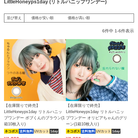
LittleHoneyps1day (リトルハニップワンデー)
価格が安い順
価格が高い順
並び替え
6
件中
1
-
6
件表示
【在庫限りで終売】
【在庫限りで終売】
LittleHoneyps1day リトルハニッ
LittleHoneyps1day リトルハニッ
プワンデー ボブくんのブラウン(1
プワンデー オリビアちゃんのグリ
箱10枚入り)
ーン(1箱10枚入り)
ネコポス
送料無料
UVカット
1day
ネコポス
送料無料
UVカット
1day