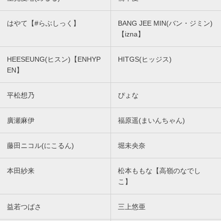
はやて【#らぶしっく】
BANG JEE MIN(バン・ジミン)
【izna】
HEESEUNG(ヒスン)【ENHYP
HITGS(ヒッジス)
EN】
平松想乃
ぴょな
廣瀬麻伊
福原遥(まいんちゃん)
藤田ニコル(にこるん)
堀未央奈
本田紗来
松本ももな【高嶺のなでし
こ】
益若つばさ
三上悠亜