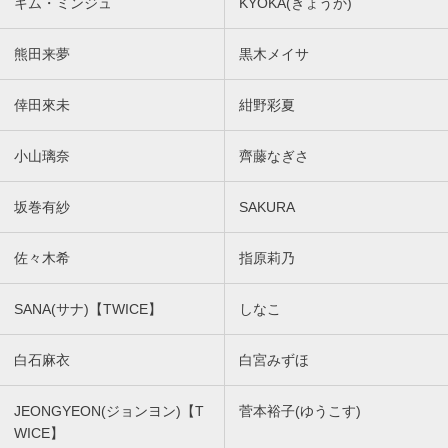
キム・ミンジュ
KYOKA(きょうか)
熊田来夢
黒木メイサ
倖田來未
紺野彩夏
小山璃奈
齊藤なぎさ
坂巻有紗
SAKURA
佐々木希
指原莉乃
SANA(サナ)【TWICE】
しなこ
白石麻衣
白宮みずほ
JEONGYEON(ジョンヨン)【T
菅本裕子(ゆうこす)
WICE】