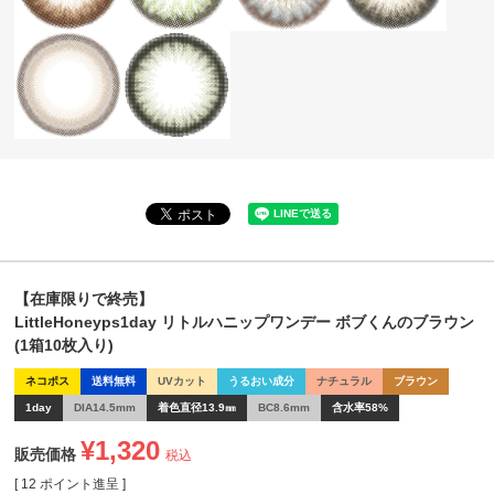
【在庫限りで終売】
LittleHoneyps1day リトルハニップワンデー ボブくんのブラウン
(1箱10枚入り)
ネコポス
送料無料
UVカット
うるおい成分
ナチュラル
ブラウン
1day
DIA14.5mm
着色直径13.9㎜
BC8.6mm
含水率58%
¥
1,320
販売価格
税込
[
12
ポイント進呈 ]