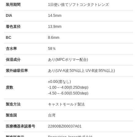
装用期間
1日使い捨てソフトコンタクトレンズ
DIA
14.5mm
着色直径
13.9mm
BC
8.6mm
含水率
58％
保湿成分
あり(MPCポリマー配合)
紫外線吸収率
あり(UV-A波:50%以上 UV-B波:95%以上)
±0.00(度なし)
度数
-1.00～-4.00(0.25Dstep)
-4.50～-6.00(0.50Dstep)
製造方法
キャストモールド製法
製造国
台湾
医療機器承認番号
22800BZI00037A01