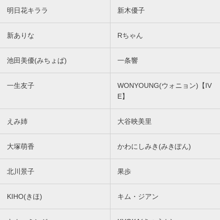
明日花キララ
新木優子
新ありな
Rちゃん
池田美優(みちょぱ)
一条響
一生友子
WONYOUNG(ウォニョン)【IV
E】
えみ姉
大谷映美里
大塚萌香
かわにしみき(みきぽん)
北川景子
果歩
KIHO(きほ)
キム・ジアン