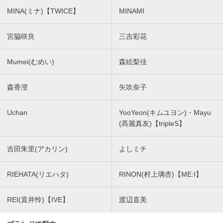
MINA(ミナ)【TWICE】
MINAMI
宮脇咲良
三吉彩花
Mumei(むめい)
森絵梨佳
森香澄
矢吹奈子
Uchan
YooYeon(キムユヨン)・Mayu
(髙麗真友)【tripleS】
吉田朱里(アカリン)
よしミチ
RIEHATA(リエハタ)
RINON(村上璃杏)【ME:I】
REI(直井怜)【IVE】
渡辺直美