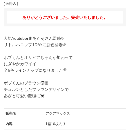
送料込
ありがとうございました。完売いたしました。
人気Youtuberまあたそさん監修✨
リトルハニップ1DAY
に新色登場🎉
ボブくんとオリビアちゃんが加わって
にぎやかカワイイ
全6色ラインナップになりました🍭
ボブくんのブラウン🧒🏼
チュルンとしたブラウンデザインで
あざと可愛い艶瞳に💓
販売名
アクアマックス
内容
1箱10枚入り