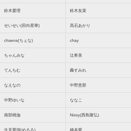
鈴木愛理
鈴木友菜
せいせい(田向星華)
髙石あかり
chaena(ちぇな)
chay
ちゃんみな
辻希美
てんちむ
轟すみれ
なえなの
中野恵那
中野ゆいな
ななこ
南部桃伽
Nissy(西島隆弘)
生見愛瑠(めるる)
橋本愛