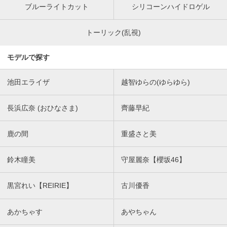
ブルーライトカット
シリコーンハイドロゲル
トーリック(乱視)
モデルで探す
池田エライザ
越智ゆらの(ゆらゆら)
長浜広奈 (おひなさま)
齊藤早紀
鹿の間
重盛さと美
鈴木瞳美
守屋麗奈【櫻坂46】
黒宮れい【REIRIE】
古川優香
あかちゃす
あやちゃん