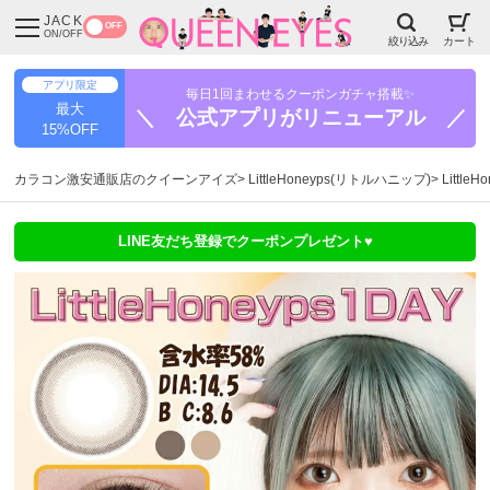
JACK
OFF
ON/OFF
絞り込み
カート
アプリ限定
毎日1回まわせるクーポンガチャ搭載✨
最大
＼ 公式アプリがリニューアル ／
15%OFF
カラコン激安通販店のクイーンアイズ
LittleHoneyps(リトルハニップ)
Littl
LINE友だち登録でクーポンプレゼント♥