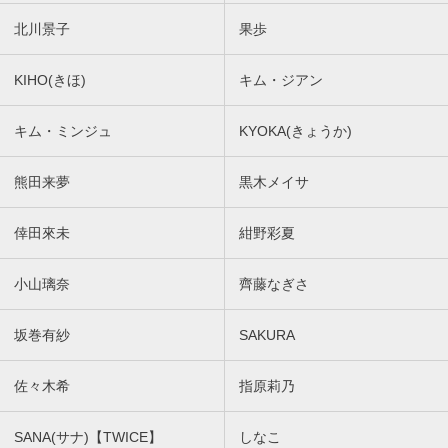
北川景子
果歩
KIHO(きほ)
キム・ジアン
キム・ミンジュ
KYOKA(きょうか)
熊田来夢
黒木メイサ
倖田來未
紺野彩夏
小山璃奈
齊藤なぎさ
坂巻有紗
SAKURA
佐々木希
指原莉乃
SANA(サナ)【TWICE】
しなこ