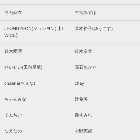
白石麻衣
白宮みずほ
JEONGYEON(ジョンヨン)【T
菅本裕子(ゆうこす)
WICE】
鈴木愛理
鈴木友菜
せいせい(田向星華)
髙石あかり
chaena(ちぇな)
chay
ちゃんみな
辻希美
てんちむ
轟すみれ
なえなの
中野恵那