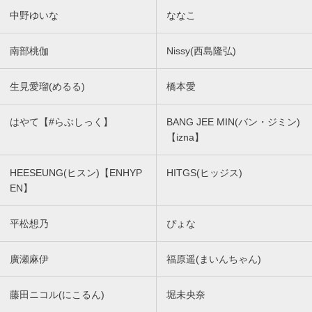
中野ゆいな
ななこ
南部桃伽
Nissy(西島隆弘)
生見愛瑠(めるる)
橋本愛
はやて【#らぶしっく】
BANG JEE MIN(バン・ジミン)
【izna】
HEESEUNG(ヒスン)【ENHYP
HITGS(ヒッジス)
EN】
平松想乃
ぴょな
廣瀬麻伊
福原遥(まいんちゃん)
藤田ニコル(にこるん)
堀未央奈