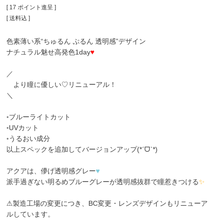
[
17
ポイント進呈 ]
送料込
色素薄い系“ちゅるん ぷるん 透明感”デザイン
ナチュラル魅せ高発色1day
♥
／
より瞳に優しい♡リニューアル！
＼
◦ブルーライトカット
◦UVカット
◦うるおい成分
以上スペックを追加してバージョンアップ(*ˊᗜˋ*)
アクアは、儚げ透明感グレー
♥
派手過ぎない明るめブルーグレーが透明感抜群で瞳惹きつける
✨
⚠製造工場の変更につき、BC変更・レンズデザインもリニューア
ルしています。