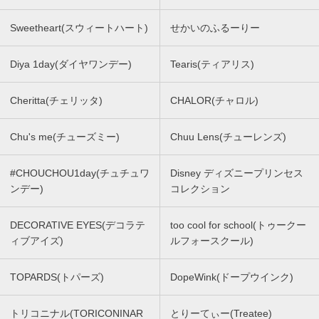
Sweetheart(スウィートハート)
せかいのふるーりー
Diya 1day(ダイヤワンデー)
Tearis(ティアリス)
Cheritta(チェリッタ)
CHALOR(チャロル)
Chu's me(チューズミー)
Chuu Lens(チューレンズ)
#CHOUCHOU1day(チュチュワ
Disney ディズニープリンセス
ンデー)
コレクション
DECORATIVE EYES(デコラテ
too cool for school(トゥークー
ィブアイズ)
ルフォースクール)
TOPARDS(トパーズ)
DopeWink(ドープウインク)
トリコニナル(TORICONINAR
とりーてぃー(Treatee)