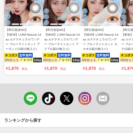
【即日発送NG】
【即日発送NG】
【即日発送NG】
【即日発
【NEW】LUNA Natural 1d
【NEW】LUNA Natural 1d
【NEW】LUNA Natural 1d
【新色】LU
ay ルナナチュラルワンデ
ay ルナナチュラルワンデ
ay ルナナチュラルワンデ
ay ル
ー ブルーライトカット ア
ー ブルーライトカット ア
ー ブルーライトカット カ
ー ブル
ーモンド(1箱10枚入り)
クア(1箱10枚入り)
カオ(1箱10枚入り)
テ(1箱1
ネコポス
送料無料
ネコポス
送料無料
ネコポス
送料無料
ネコポ
UVカット
ﾌﾞﾙｰﾗｲﾄ
1day
UVカット
ﾌﾞﾙｰﾗｲﾄ
1day
UVカット
ﾌﾞﾙｰﾗｲﾄ
1day
UVカッ
¥
1,870
¥
1,870
¥
1,870
¥
1,87
税込
税込
税込
ランキングから探す