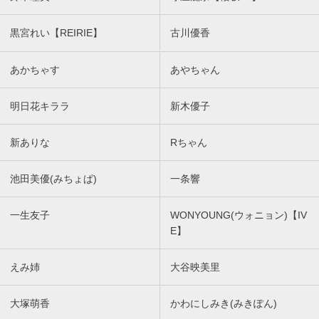
黒宮れい【REIRIE】
古川優香
あかちゃす
あやちゃん
明日花キララ
新木優子
新ありな
Rちゃん
池田美優(みちょぱ)
一条響
一生友子
WONYOUNG(ウォニョン)【IV
E】
えみ姉
大谷映美里
大塚萌香
かわにしみき(みきぽん)