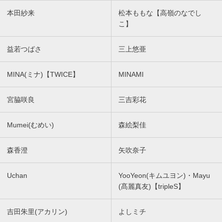
本田紗来
松本ももな【高嶺のなでし
こ】
益若つばさ
三上悠亜
MINA(ミナ)【TWICE】
MINAMI
宮脇咲良
三吉彩花
Mumei(むめい)
森絵梨佳
森香澄
矢吹奈子
Uchan
YooYeon(キムユヨン)・Mayu
(髙麗真友)【tripleS】
吉田朱里(アカリン)
よしミチ