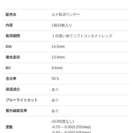
販売名
ルナBLBワンデー
内容
1箱10枚入り
装用期間
１日使い捨てソフトコンタクトレンズ
DIA
14.5mm
着色直径
13.8mm
BC
8.6mm
含水率
55％
保湿成分
あり
ブルーライトカット
あり
紫外線吸収率
あり
±0.00(度なし)
度数
-0.75～-5.00(0.25Dstep)
-5.50～-8.00(0.50Dstep)