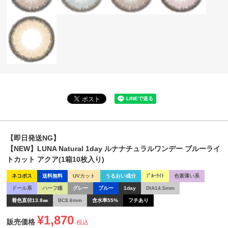
【即日発送NG】
【NEW】LUNA Natural 1day ルナナチュラルワンデー ブルーライ
トカット アクア(1箱10枚入り)
ネコポス
送料無料
UVカット
うるおい成分
ﾌﾞﾙｰﾗｲﾄ
色素薄い系
ドール系
ハーフ瞳
グレー
ブルー
1day
DIA14.5mm
着色直径13.8㎜
BC8.6mm
含水率55%
フチあり
¥
1,870
販売価格
税込