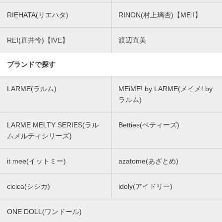
RIEHATA(リエハタ)
RINON(村上璃杏)【ME:I】
REI(直井怜)【IVE】
渡辺直美
ブランドで探す
LARME(ラルム)
MEiME! by LARME(メイメ! by
ラルム)
LARME MELTY SERIES(ラル
Betties(ベティーズ)
ムメルティシリーズ)
it mee(イットミー)
azatome(あざとめ)
cicica(シシカ)
idoly(アイドリー)
ONE DOLL(ワンドール)