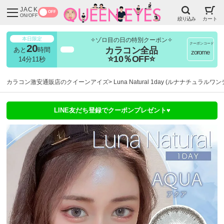
JACK
OFF
ON/OFF
絞り込み
カート
本日限定
✧ゾロ目の日の特別クーポン✧
クーポンコード
20
カラコン全品
あと
時間
超得
zorome
⭐10％OFF⭐
14分10秒
カラコン激安通販店のクイーンアイズ
Luna Natural 1day (ルナナチュラルワン
LINE友だち登録でクーポンプレゼント♥