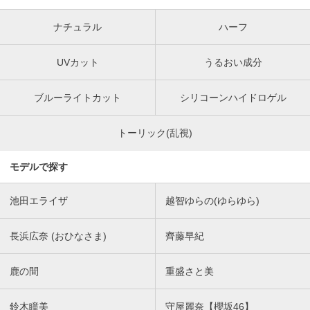
ナチュラル
ハーフ
UVカット
うるおい成分
ブルーライトカット
シリコーンハイドロゲル
トーリック(乱視)
モデルで探す
池田エライザ
越智ゆらの(ゆらゆら)
長浜広奈 (おひなさま)
齊藤早紀
鹿の間
重盛さと美
鈴木瞳美
守屋麗奈【櫻坂46】