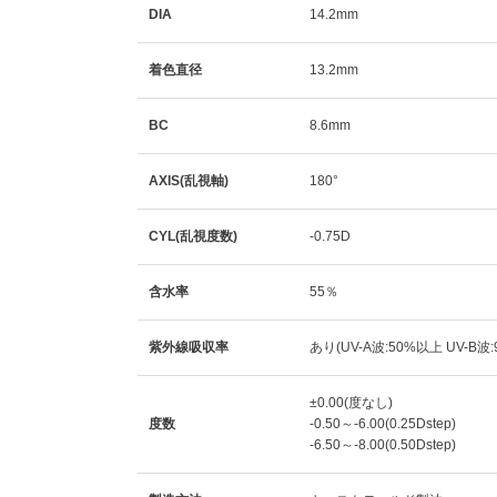
DIA
14.2mm
着色直径
13.2mm
BC
8.6mm
AXIS(乱視軸)
180°
CYL(乱視度数)
-0.75D
含水率
55％
紫外線吸収率
あり(UV-A波:50%以上 UV-B波
±0.00(度なし)
度数
-0.50～-6.00(0.25Dstep)
-6.50～-8.00(0.50Dstep)