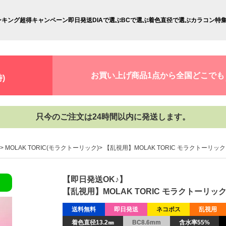
ンキング
超得キャンペーン
即日発送
DIAで選ぶ
BCで選ぶ
着色直径で選ぶ
カラコン特
お買い上げ商品1点から全国どこでも
)
只今のご注文は24時間以内に発送します。
MOLAK TORIC(モラクトーリック)
【乱視用】MOLAK TORIC モラクトーリック ド
【即日発送OK♪】
【乱視用】MOLAK TORIC モラクトーリック ド
送料無料
即日発送
ネコポス
乱視用
着色直径13.2㎜
BC8.6mm
含水率55%