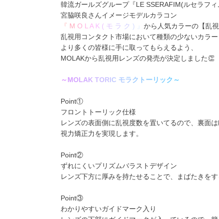
韓流ガールズグループ
『LE SSERAFIM(ルセラフィ
宮脇咲良
さんイメージモデルカラコン
『
M
O
L
A
K
(
モ
ラ
ク
)
』
から人気カラーの【乱視
乱視用コンタクト市場において種類の少ないカラー
より多くの皆様に手に取ってもらえるよう、
MOLAKから乱視用レンズの発売が決定しました👏
～
M
O
L
A
K
T
O
R
I
C
モ
ラ
ク
ト
ー
リ
ッ
ク
～
Point①
フロントトーリック仕様
レンズの表面側に乱視度数を置いてるので、裏面は
視力矯正力を実現します。
Point②
ずれにくいプリズムバラストデザイン
レンズ下方に厚みを持たせることで、まばたきをす
Point③
わかりやすいガイドマーク入り