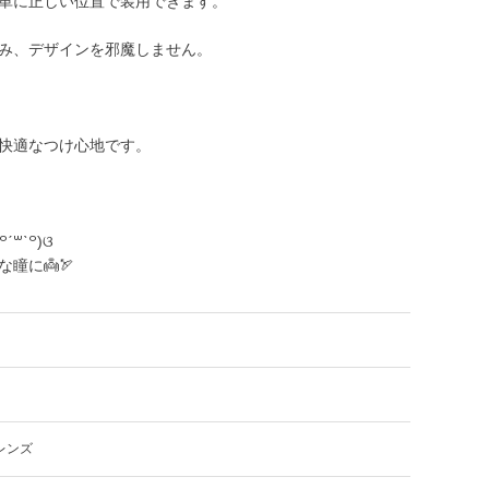
単に正しい位置で装用できます。
み、デザインを邪魔しません。
快適なつけ心地です。
꒳ˋ꒪)ଓ
瞳に👼🏹
レンズ