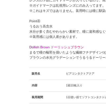
レンズの下部にガイドマークが入っているので、簡
※ガイドマークは乱視用レンズにのみ入ってます。
※これはキズではありません。装用時には瞳に馴染
Point④
うるおう高含水
水分が多く含むやわらかい素材で、瞳に違和感なく
※装用感には個人差があります。
D
o
l
l
i
s
h
B
r
o
w
n
ド
ー
リ
ッ
シ
ュ
ブ
ラ
ウ
ン
まるで瞳の輪郭を描いたような繊細フチデザインପ(꒪ˊ
ブラウンの水光グラデーションでうるうるドーリーな
販売名
ピアコンタクトアクア
内容
1箱10枚入り
装用期間
1日使い捨てソフトコンタクト