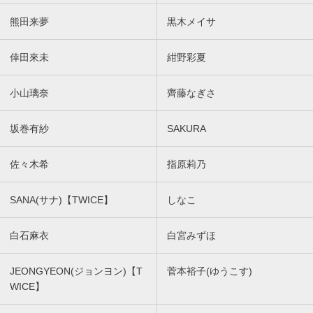
熊田来夢
黒木メイサ
倖田來未
紺野彩夏
小山璃奈
齊藤なぎさ
坂巻有紗
SAKURA
佐々木希
指原莉乃
SANA(サナ)【TWICE】
しなこ
白石麻衣
白宮みずほ
JEONGYEON(ジョンヨン)【T
菅本裕子(ゆうこす)
WICE】