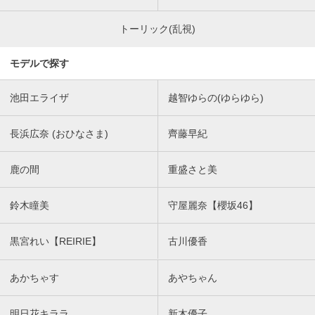
トーリック(乱視)
モデルで探す
池田エライザ
越智ゆらの(ゆらゆら)
長浜広奈 (おひなさま)
齊藤早紀
鹿の間
重盛さと美
鈴木瞳美
守屋麗奈【櫻坂46】
黒宮れい【REIRIE】
古川優香
あかちゃす
あやちゃん
明日花キララ
新木優子