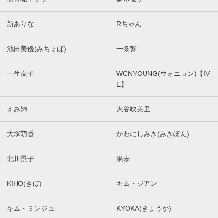
新ありな
Rちゃん
池田美優(みちょぱ)
一条響
一生友子
WONYOUNG(ウォニョン)【IV
E】
えみ姉
大谷映美里
大塚萌香
かわにしみき(みきぽん)
北川景子
果歩
KIHO(きほ)
キム・ジアン
キム・ミンジュ
KYOKA(きょうか)