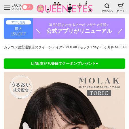
JACK
OFF
ON/OFF
絞り込み
カート
アプリ限定
毎日1回まわせるクーポンガチャ搭載✨
最大
＼ 公式アプリがリニューアル ／
15%OFF
カラコン激安通販店のクイーンアイズ
MOLAK (モラク 1day・1ヶ月)
MOLAK
LINE友だち登録でクーポンプレゼント♥