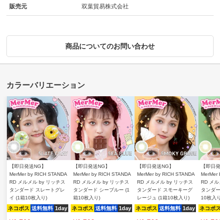
販売元
双葉貿易株式会社
商品についてのお問い合わせ
【即日発送NG】
【即日発送NG】
【即日発送NG】
【即日発
MerMer by RICH STANDA
MerMer by RICH STANDA
MerMer by RICH STANDA
MerMer
RD メルメル by リッチス
RD メルメル by リッチス
RD メルメル by リッチス
RD メル
タンダード スレートグレ
タンダード シーブルー (1
タンダード スモーキーグ
タンダー
イ (1箱10枚入り)
箱10枚入り)
レージュ (1箱10枚入り)
10枚入り
ネコポス
送料無料
1day
ネコポス
送料無料
1day
ネコポス
送料無料
1day
ネコポ