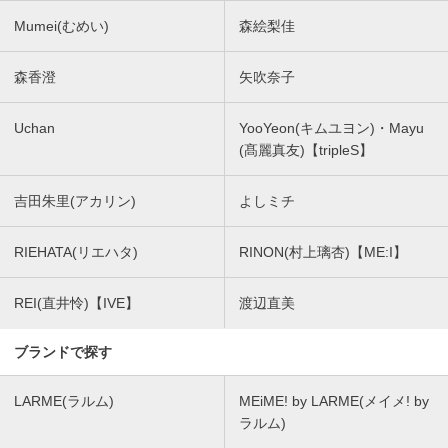
Mumei(むめい)
森絵梨佳
森香澄
矢吹奈子
Uchan
YooYeon(キムユヨン)・Mayu
(髙麗真友)【tripleS】
吉田朱里(アカリン)
よしミチ
RIEHATA(リエハタ)
RINON(村上璃杏)【ME:I】
REI(直井怜)【IVE】
渡辺直美
ブランドで探す
LARME(ラルム)
MEiME! by LARME(メイメ! by
ラルム)