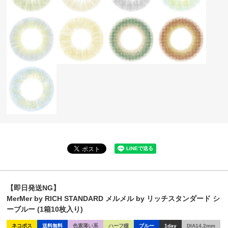
【即日発送NG】
MerMer by RICH STANDARD メルメル by リッチスタンダード シ
ーブルー (1箱10枚入り)
ネコポス
送料無料
色素薄い系
ハーフ瞳
ブルー
1day
DIA14.2mm