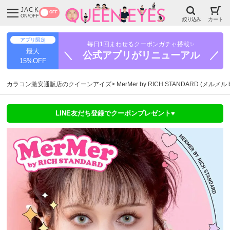
JACK
OFF
ON/OFF
絞り込み
カート
アプリ限定
毎日1回まわせるクーポンガチャ搭載✨
最大
＼ 公式アプリがリニューアル ／
15%OFF
カラコン激安通販店のクイーンアイズ
MerMer by RICH STANDARD (メル
LINE友だち登録でクーポンプレゼント♥