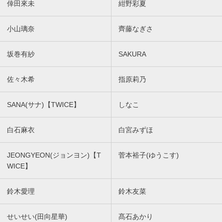
倖田來未
紺野彩夏
小山璃奈
齊藤なぎさ
坂巻有紗
SAKURA
佐々木希
指原莉乃
SANA(サナ)【TWICE】
しなこ
白石麻衣
白宮みずほ
JEONGYEON(ジョンヨン)【T
菅本裕子(ゆうこす)
WICE】
鈴木愛理
鈴木友菜
せいせい(田向星華)
髙石あかり