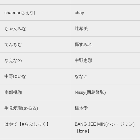
chaena(ちぇな)
chay
ちゃんみな
辻希美
てんちむ
轟すみれ
なえなの
中野恵那
中野ゆいな
ななこ
南部桃伽
Nissy(西島隆弘)
生見愛瑠(めるる)
橋本愛
はやて【#らぶしっく】
BANG JEE MIN(バン・ジミン)
【izna】