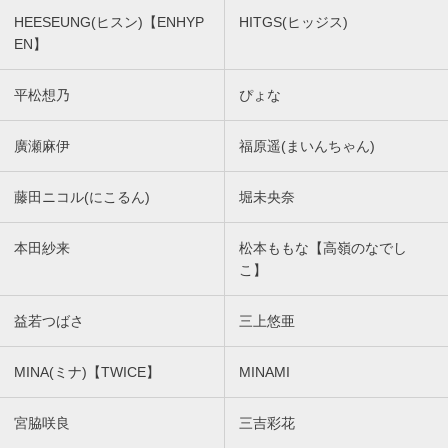
HEESEUNG(ヒスン)【ENHYP
HITGS(ヒッジス)
EN】
平松想乃
ぴょな
廣瀬麻伊
福原遥(まいんちゃん)
藤田ニコル(にこるん)
堀未央奈
本田紗来
松本ももな【高嶺のなでし
こ】
益若つばさ
三上悠亜
MINA(ミナ)【TWICE】
MINAMI
宮脇咲良
三吉彩花