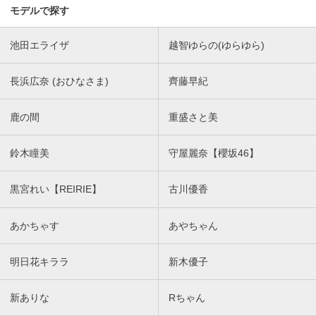
モデルで探す
池田エライザ
越智ゆらの(ゆらゆら)
長浜広奈 (おひなさま)
齊藤早紀
鹿の間
重盛さと美
鈴木瞳美
守屋麗奈【櫻坂46】
黒宮れい【REIRIE】
古川優香
あかちゃす
あやちゃん
明日花キララ
新木優子
新ありな
Rちゃん