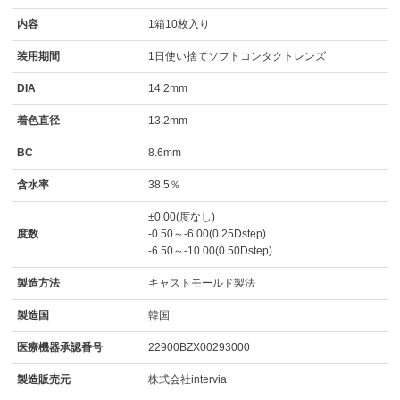
内容
1箱10枚入り
装用期間
1日使い捨てソフトコンタクトレンズ
DIA
14.2mm
着色直径
13.2mm
BC
8.6mm
含水率
38.5％
±0.00(度なし)
度数
-0.50～-6.00(0.25Dstep)
-6.50～-10.00(0.50Dstep)
製造方法
キャストモールド製法
製造国
韓国
医療機器承認番号
22900BZX00293000
製造販売元
株式会社intervia