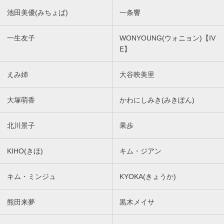
池田美優(みちょぱ)
一条響
一生友子
WONYOUNG(ウォニョン)【IV
E】
えみ姉
大谷映美里
大塚萌香
かわにしみき(みきぽん)
北川景子
果歩
KIHO(きほ)
キム・ジアン
キム・ミンジュ
KYOKA(きょうか)
熊田来夢
黒木メイサ