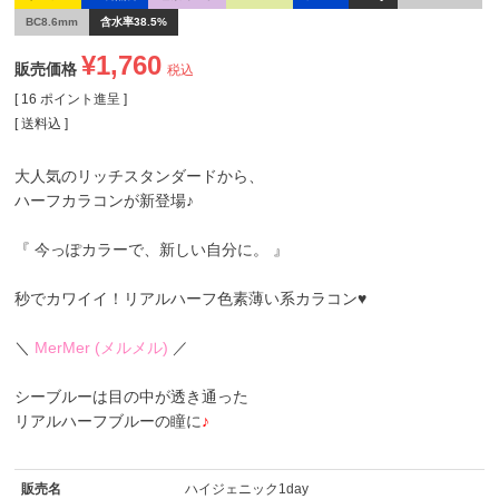
BC8.6mm
含水率38.5%
¥
1,760
販売価格
税込
[
16
ポイント進呈 ]
送料込
大人気のリッチスタンダードから、
ハーフカラコンが新登場♪
『 今っぽカラーで、新しい自分に。 』
秒でカワイイ！リアルハーフ色素薄い系カラコン♥
＼
MerMer (メルメル)
／
シーブルーは目の中が透き通った
リアルハーフブルーの瞳に
♪
販売名
ハイジェニック1day