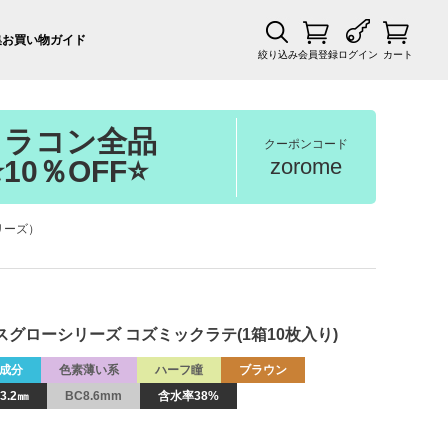
集
お買い物ガイド
絞り込み
会員登録
ログイン
カート
カラコン全品
クーポンコード
zorome
⭐10％OFF⭐
シリーズ）
アイリスグローシリーズ コズミックラテ(1箱10枚入り)
成分
色素薄い系
ハーフ瞳
ブラウン
3.2㎜
BC8.6mm
含水率38%