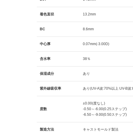
着色直径
13.2mm
BC
8.6mm
中心厚
0.07mm(-3.00D)
含水率
38％
保湿成分
あり
紫外線吸収率
あり(UV-A波:70%以上 UV-B波
±0.00(度なし)
度数
-0.50～-6.00(0.25ステップ)
-6.50～-9.00(0.50ステップ)
製造方法
キャストモールド製法