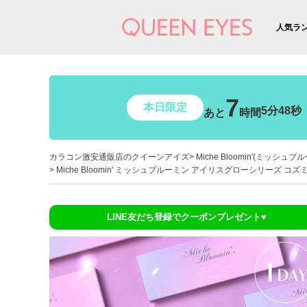
人気ラ
7
本日限定
5分47秒
あと
時間
カラコン激安通販店のクイーンアイズ
Miche Bloomin'(ミッシュブ
Miche Bloomin' ミッシュブルーミン アイリスグローシリーズ コズ
LINE友だち登録でクーポンプレゼント♥