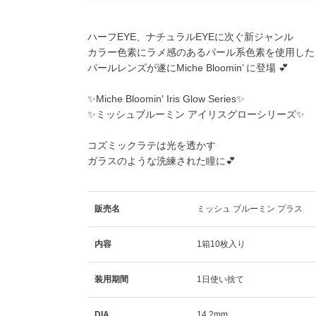
ハーフEYE、ナチュラルEYEに次ぐ新ジャンル
カラー色素にラメ感のあるパール系色素を使用した
パールレンズが遂にMiche Bloomin’ に登場 💕
✨
Miche Bloomin' Iris Glow Series
✨
✨ミッシュブルーミン アイリスグローシリーズ✨
コズミックラテは光を透かす
ガラスのような洗練された瞳に💕
販売名
ミッシュ ブルーミン プラス
内容
1箱10枚入り
装用期間
1日使い捨て
DIA
14.2mm