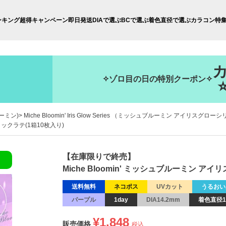
ンキング
超得キャンペーン
即日発送
DIAで選ぶ
BCで選ぶ
着色直径で選ぶ
カラコン特
✧ゾロ目の日の特別クーポン✧
ルーミン)
Miche Bloomin' Iris Glow Series （ミッシュブルーミン アイリスグロー
ミックラテ(1箱10枚入り)
【在庫限りで終売】
Miche Bloomin' ミッシュブルーミン 
送料無料
ネコポス
UVカット
うるおい
パープル
1day
DIA14.2mm
着色直径1
¥
1,848
販売価格
税込