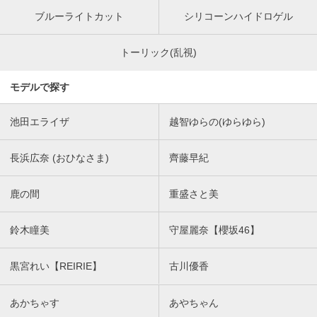
ブルーライトカット
シリコーンハイドロゲル
トーリック(乱視)
モデルで探す
池田エライザ
越智ゆらの(ゆらゆら)
長浜広奈 (おひなさま)
齊藤早紀
鹿の間
重盛さと美
鈴木瞳美
守屋麗奈【櫻坂46】
黒宮れい【REIRIE】
古川優香
あかちゃす
あやちゃん