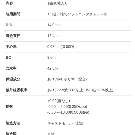
内容
1箱30枚入り
装用期間
1日使い捨てソフトコンタクトレンズ
DIA
14.0mm
着色直径
13.4mm
中心厚
0.08mm(-3.00D)
BC
8.6mm
含水率
42.5％
保湿成分
あり(MPCポリマー配合)
紫外線吸収率
あり(UV-A波:83%以上 UV-B波:98%以上)
±0.00(度なし)
度数
-0.50～-6.00(0.25Dstep)
-6.50～-10.00(0.50Dstep)
製造方法
キャストモールド製法
製造国
台湾