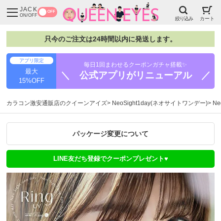
JACK
OFF
ON/OFF
絞り込み
カート
只今のご注文は24時間以内に発送します。
アプリ限定
毎日1回まわせるクーポンガチャ搭載✨
最大
＼ 公式アプリがリニューアル ／
15%OFF
カラコン激安通販店のクイーンアイズ
NeoSight1day(ネオサイトワンデー)
Ne
パッケージ変更について
LINE友だち登録でクーポンプレゼント♥