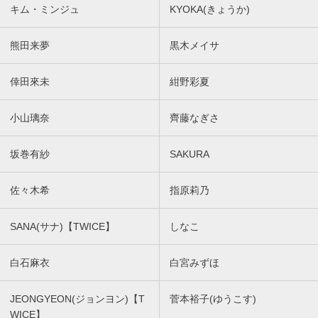
キム・ミンジュ
KYOKA(きょうか)
熊田来夢
黒木メイサ
倖田來未
紺野彩夏
小山璃奈
齊藤なぎさ
坂巻有紗
SAKURA
佐々木希
指原莉乃
SANA(サナ)【TWICE】
しなこ
白石麻衣
白宮みずほ
JEONGYEON(ジョンヨン)【T
菅本裕子(ゆうこす)
WICE】