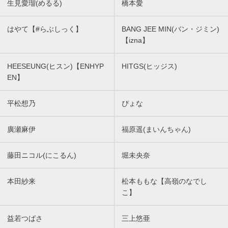
生見愛瑠(めるる)
橋本愛
はやて【#らぶしっく】
BANG JEE MIN(バン・ジミン)
【izna】
HEESEUNG(ヒスン)【ENHYP
HITGS(ヒッジス)
EN】
平松想乃
ぴょな
廣瀬麻伊
福原遥(まいんちゃん)
藤田ニコル(にこるん)
堀未央奈
本田紗来
松本ももな【高嶺のなでし
こ】
益若つばさ
三上悠亜