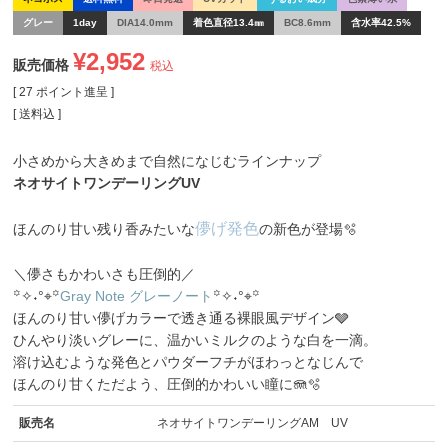
グレー
1day
DIA14.0mm
着色直径13.4㎜
BC8.6mm
含水率42.5%
¥
2,952
販売価格
税込
[
27
ポイント進呈 ]
送料込
小さめから大きめまで自然になじむラインナップ
ネオサイトワンデーリングUV
儚げ発色
ほんのり甘い残り香みたいな
の新色が登場🫧
＼儚さもかわいさも圧倒的／
꙳✧˖°⌖꙳
Gray Note グレーノート
꙳✧˖°⌖꙳
ほんのり甘い儚げカラーで透き通る裸眼風デザイン🩶
ひんやり淡いグレーに、温かいミルクのような白を一滴。
溶け込むような発色とパウダーフチがほわっとなじんで
ほんのり甘くただよう、圧倒的かわいい瞳に🪼🫧
販売名
ネオサイトワンデーリングAM UV