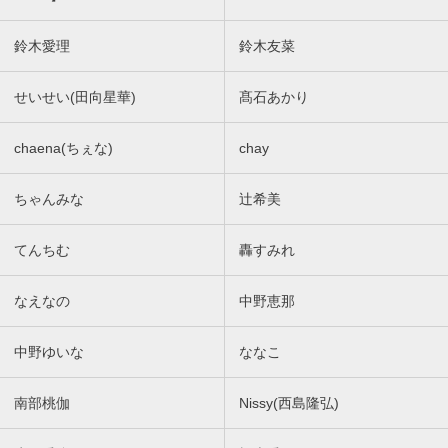
鈴木愛理
鈴木友菜
せいせい(田向星華)
髙石あかり
chaena(ちぇな)
chay
ちゃんみな
辻希美
てんちむ
轟すみれ
なえなの
中野恵那
中野ゆいな
ななこ
南部桃伽
Nissy(西島隆弘)