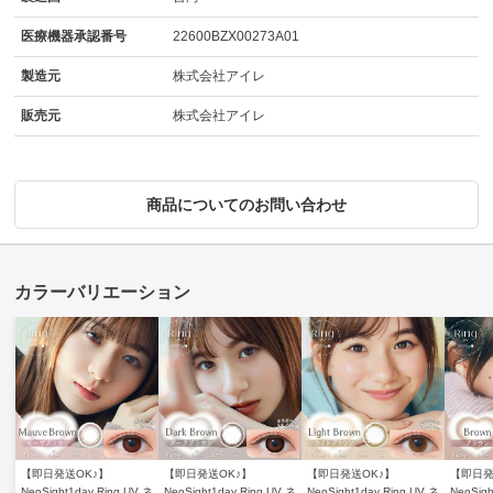
医療機器承認番号
22600BZX00273A01
製造元
株式会社アイレ
販売元
株式会社アイレ
商品についてのお問い合わせ
【即日発送OK♪】
【即日発送OK♪】
【即日発送OK♪】
【即日発
NeoSight1day Ring UV ネ
NeoSight1day Ring UV ネ
NeoSight1day Ring UV ネ
NeoSigh