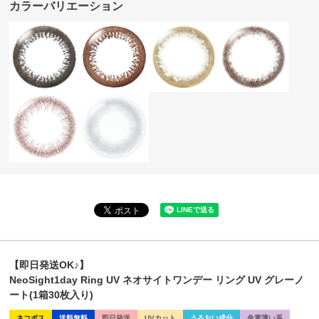
カラーバリエーション
【即日発送OK♪】
NeoSight1day Ring UV ネオサイトワンデー リング UV グレーノ
ート(1箱30枚入り)
ネコポス
送料無料
即日発送
UVカット
うるおい成分
色素薄い系