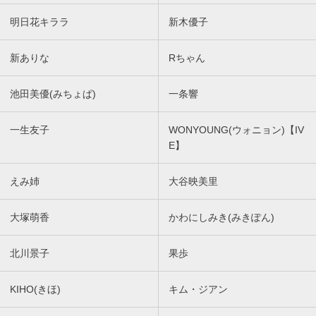
明日花キララ
新木優子
新ありな
Rちゃん
池田美優(みちょぱ)
一条響
一生友子
WONYOUNG(ウォニョン)【IV
E】
えみ姉
大谷映美里
大塚萌香
かわにしみき(みきぽん)
北川景子
果歩
KIHO(きほ)
キム・ジアン