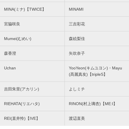
MINA(ミナ)【TWICE】
MINAMI
宮脇咲良
三吉彩花
Mumei(むめい)
森絵梨佳
森香澄
矢吹奈子
Uchan
YooYeon(キムユヨン)・Mayu
(髙麗真友)【tripleS】
吉田朱里(アカリン)
よしミチ
RIEHATA(リエハタ)
RINON(村上璃杏)【ME:I】
REI(直井怜)【IVE】
渡辺直美