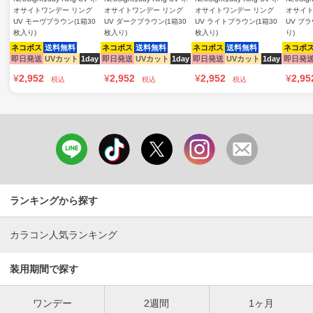
オサイトワンデー リング
オサイトワンデー リング
オサイトワンデー リング
オサイト
UV モーヴブラウン(1箱30
UV ダークブラウン(1箱30
UV ライトブラウン(1箱30
UV ブラ
枚入り)
枚入り)
枚入り)
り)
ネコポス
送料無料
ネコポス
送料無料
ネコポス
送料無料
ネコポ
即日発送
UVカット
1day
即日発送
UVカット
1day
即日発送
UVカット
1day
即日発
¥
2,952
¥
2,952
¥
2,952
¥
2,95
税込
税込
税込
ランキングから探す
カラコン人気ランキング
装用期間で探す
ワンデー
2週間
1ヶ月