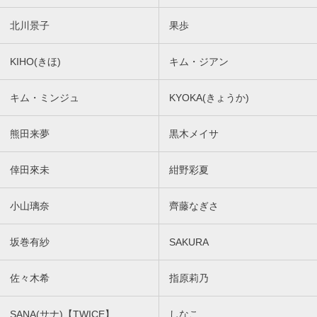
北川景子
果歩
KIHO(きほ)
キム・ジアン
キム・ミンジュ
KYOKA(きょうか)
熊田来夢
黒木メイサ
倖田來未
紺野彩夏
小山璃奈
齊藤なぎさ
坂巻有紗
SAKURA
佐々木希
指原莉乃
SANA(サナ)【TWICE】
しなこ