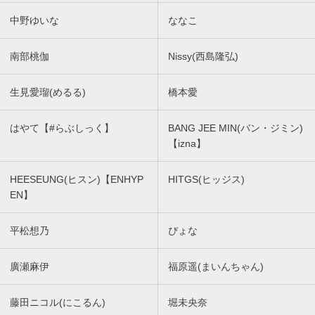
中野ゆいな
ななこ
南部桃伽
Nissy(西島隆弘)
生見愛瑠(めるる)
橋本愛
はやて【#らぶしっく】
BANG JEE MIN(バン・ジミン)
【izna】
HEESEUNG(ヒスン)【ENHYP
HITGS(ヒッジス)
EN】
平松想乃
ぴょな
廣瀬麻伊
福原遥(まいんちゃん)
藤田ニコル(にこるん)
堀未央奈