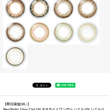
【即日発送OK♪】
NeoSight 1day Ciel UV ネオサイトワンデー シエル UV シエルペ