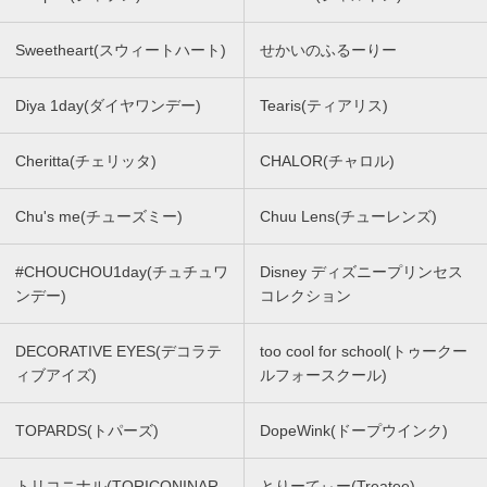
Sweetheart(スウィートハート)
せかいのふるーりー
Diya 1day(ダイヤワンデー)
Tearis(ティアリス)
Cheritta(チェリッタ)
CHALOR(チャロル)
Chu's me(チューズミー)
Chuu Lens(チューレンズ)
#CHOUCHOU1day(チュチュワ
Disney ディズニープリンセス
ンデー)
コレクション
DECORATIVE EYES(デコラテ
too cool for school(トゥークー
ィブアイズ)
ルフォースクール)
TOPARDS(トパーズ)
DopeWink(ドープウインク)
トリコニナル(TORICONINAR
とりーてぃー(Treatee)