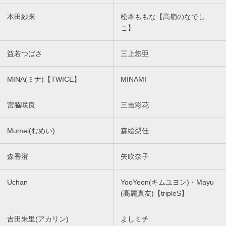
本田紗来
松本ももな【高嶺のなでし
こ】
益若つばさ
三上悠亜
MINA(ミナ)【TWICE】
MINAMI
宮脇咲良
三吉彩花
Mumei(むめい)
森絵梨佳
森香澄
矢吹奈子
Uchan
YooYeon(キムユヨン)・Mayu
(髙麗真友)【tripleS】
吉田朱里(アカリン)
よしミチ