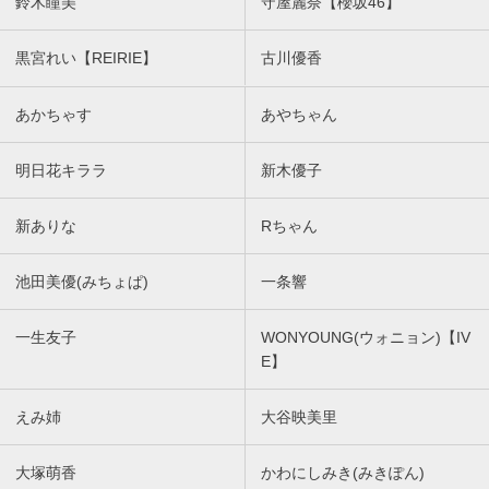
鈴木瞳美
守屋麗奈【櫻坂46】
黒宮れい【REIRIE】
古川優香
あかちゃす
あやちゃん
明日花キララ
新木優子
新ありな
Rちゃん
池田美優(みちょぱ)
一条響
一生友子
WONYOUNG(ウォニョン)【IV
E】
えみ姉
大谷映美里
大塚萌香
かわにしみき(みきぽん)