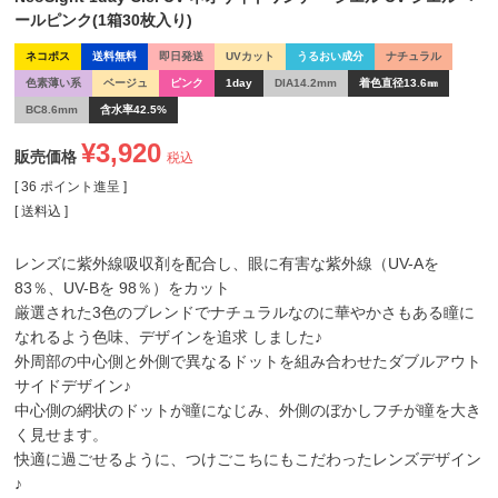
ールピンク(1箱30枚入り)
ネコポス
送料無料
即日発送
UVカット
うるおい成分
ナチュラル
色素薄い系
ベージュ
ピンク
1day
DIA14.2mm
着色直径13.6㎜
BC8.6mm
含水率42.5%
¥
3,920
販売価格
税込
[
36
ポイント進呈 ]
送料込
レンズに紫外線吸収剤を配合し、眼に有害な紫外線（UV-Aを
83％、UV-Bを 98％）をカット
厳選された3色のブレンドでナチュラルなのに華やかさもある瞳に
なれるよう色味、デザインを追求 しました♪
外周部の中心側と外側で異なるドットを組み合わせたダブルアウト
サイドデザイン♪
中心側の網状のドットが瞳になじみ、外側のぼかしフチが瞳を大き
く見せます。
快適に過ごせるように、つけごこちにもこだわったレンズデザイン
♪