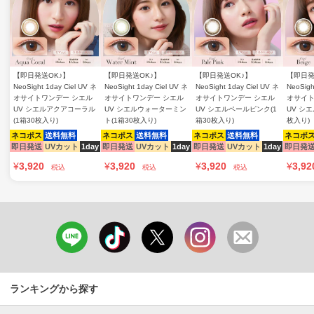
【即日発送OK♪】
【即日発送OK♪】
【即日発送OK♪】
【即日発
NeoSight 1day Ciel UV ネ
NeoSight 1day Ciel UV ネ
NeoSight 1day Ciel UV ネ
NeoSigh
オサイトワンデー シエル
オサイトワンデー シエル
オサイトワンデー シエル
オサイト
UV シエルアクアコーラル
UV シエルウォーターミン
UV シエルペールピンク(1
UV シ
(1箱30枚入り)
ト(1箱30枚入り)
箱30枚入り)
枚入り)
ネコポス
送料無料
ネコポス
送料無料
ネコポス
送料無料
ネコポ
即日発送
UVカット
1day
即日発送
UVカット
1day
即日発送
UVカット
1day
即日発
¥
3,920
¥
3,920
¥
3,920
¥
3,92
税込
税込
税込
ランキングから探す