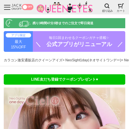
JACK
OFF
ON/OFF
絞り込み
カート
残り
3時間47分2秒
までのご注文で即日発送
アプリ限定
毎日1回まわせるクーポンガチャ搭載✨
最大
＼ 公式アプリがリニューアル ／
15%OFF
カラコン激安通販店のクイーンアイズ
NeoSight1day(ネオサイトワンデー)
Ne
LINE友だち登録でクーポンプレゼント♥