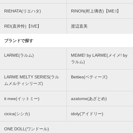
RIEHATA(リエハタ)
RINON(村上璃杏)【ME:I】
REI(直井怜)【IVE】
渡辺直美
ブランドで探す
LARME(ラルム)
MEiME! by LARME(メイメ! by
ラルム)
LARME MELTY SERIES(ラル
Betties(ベティーズ)
ムメルティシリーズ)
it mee(イットミー)
azatome(あざとめ)
cicica(シシカ)
idoly(アイドリー)
ONE DOLL(ワンドール)