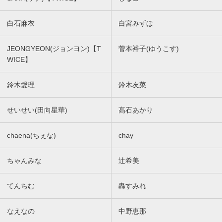
白石麻衣
白宮みずほ
JEONGYEON(ジョンヨン)【T
菅本裕子(ゆうこす)
WICE】
鈴木愛理
鈴木友菜
せいせい(田向星華)
髙石あかり
chaena(ちぇな)
chay
ちゃんみな
辻希美
てんちむ
轟すみれ
なえなの
中野恵那