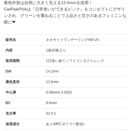
着色外形は自然に大きく見える13.6mmを採用！
CielPalePinkは『日常使いができるピンク』をコンセプトにデザイ
ンされ、グリーンを重ねることで上品さと甘さのあるフェミニンな
瞳に❤
販売名
ネオサイトワンデーリングAM UV
内容
1箱30枚入り
装用期間
1日使い捨てソフトコンタクトレンズ
DIA
14.2mm
着色直径
13.6mm
中心厚
0.08mm(-3.00D)
BC
8.6mm
含水率
42.5％
保湿成分
あり(MPCポリマー配合)