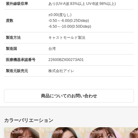
紫外線吸収率
あり(UV-A波:83%以上 UV-B波:98%以上)
±0.00(度なし)
度数
-0.50～-6.00(0.25Dstep)
-6.50～-10.00(0.50Dstep)
製造方法
キャストモールド製法
製造国
台湾
医療機器承認番号
22600BZX00273A01
製造元販売元
株式会社アイレ
商品についてのお問い合わせ