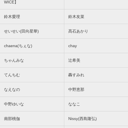
WICE】
鈴木愛理
鈴木友菜
せいせい(田向星華)
髙石あかり
chaena(ちぇな)
chay
ちゃんみな
辻希美
てんちむ
轟すみれ
なえなの
中野恵那
中野ゆいな
ななこ
南部桃伽
Nissy(西島隆弘)