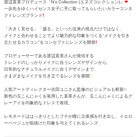
渡辺直美プロデュース『N’s Collection (エヌズコレクション)』
❤
一歩先をゆくハイセンス女子に手に取ってもらいたいカラーコンタ
クトレンズブランド
❗
「大きく見せる」「盛る」といった従来の視点だけではなく、
メイクと合わせることでより魅力的な印象をつくる“メイクを引き
立たせるカラコン”をコンセプトにレンズを開発
❗
プロデューサーである渡辺直美さんが発信する
トレンドのしっかりメイクに合うレンズデザインから、
日常的なナチュラルメイクに合うデザインまで、
さまざまなメイクを引き立てるレンズを展開
✨
人気アートディレクター吉田ユニさん監修のビジュアルも斬新✨
新色の玉こんにゃくを装用した直美さんが、玉こんにゃくによるグ
レーアイを印象的なドレスで表現。
レモネードははっきりとしたフチが瞳に立体感を行き出し、イエロ
ーベージュが垢抜けた印象を与えてくれるレンズ