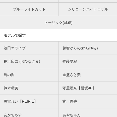
ブルーライトカット
シリコーンハイドロゲル
トーリック(乱視)
モデルで探す
池田エライザ
越智ゆらの(ゆらゆら)
長浜広奈 (おひなさま)
齊藤早紀
鹿の間
重盛さと美
鈴木瞳美
守屋麗奈【櫻坂46】
黒宮れい【REIRIE】
古川優香
あかちゃす
あやちゃん