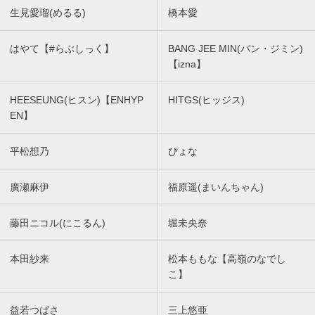
生見愛瑠(めるる)
橋本愛
はやて【#らぶしっく】
BANG JEE MIN(バン・ジミン)
【izna】
HEESEUNG(ヒスン)【ENHYP
HITGS(ヒッジス)
EN】
平松想乃
ぴょな
廣瀬麻伊
福原遥(まいんちゃん)
藤田ニコル(にこるん)
堀未央奈
本田紗来
松本ももな【高嶺のなでし
こ】
益若つばさ
三上悠亜