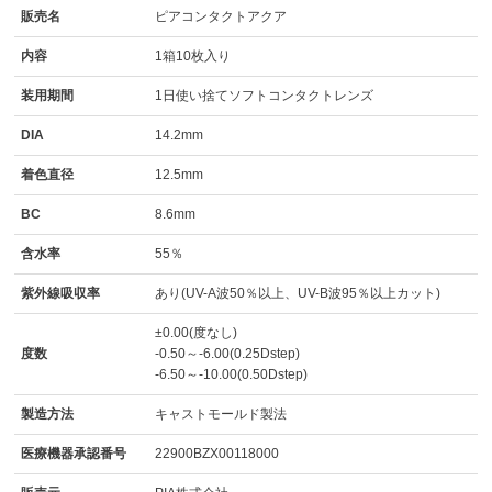
販売名
ピアコンタクトアクア
内容
1箱10枚入り
装用期間
1日使い捨てソフトコンタクトレンズ
DIA
14.2mm
着色直径
12.5mm
BC
8.6mm
含水率
55％
紫外線吸収率
あり(UV-A波50％以上、UV-B波95％以上カット)
±0.00(度なし)
度数
-0.50～-6.00(0.25Dstep)
-6.50～-10.00(0.50Dstep)
製造方法
キャストモールド製法
医療機器承認番号
22900BZX00118000