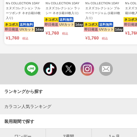
N's COLLECTION 1DAY
N's COLLECTION 1DAY
N's COLLECTION 1DAY
N's CO
エヌズコレクション フル
エヌズコレクション ラッ
エヌズコレクション ブル
エヌズコ
ーツポンチ ネオ(1箱10枚
シー ネオ(1箱10枚入り)
ーベリージャム (1箱10枚
箱10枚
入り)
入り)
ネコポス
送料無料
ネコポ
ネコポス
送料無料
即日発送
UVカット
1day
ネコポス
送料無料
即日発
即日発送
UVカット
1day
即日発送
UVカット
1day
¥
1,760
¥
1,76
税込
¥
1,760
¥
1,760
税込
税込
ランキングから探す
カラコン人気ランキング
装用期間で探す
ワンデー
2週間
1ヶ月