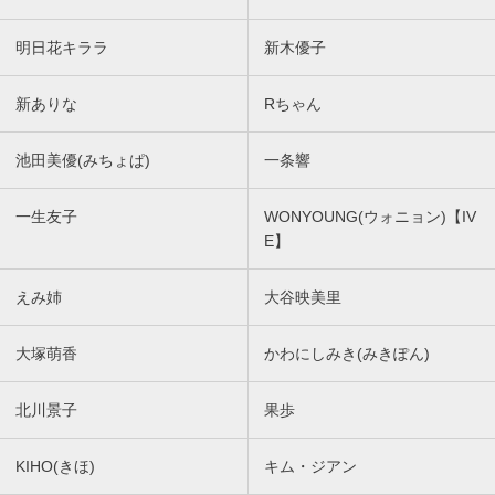
明日花キララ
新木優子
新ありな
Rちゃん
池田美優(みちょぱ)
一条響
一生友子
WONYOUNG(ウォニョン)【IV
E】
えみ姉
大谷映美里
大塚萌香
かわにしみき(みきぽん)
北川景子
果歩
KIHO(きほ)
キム・ジアン