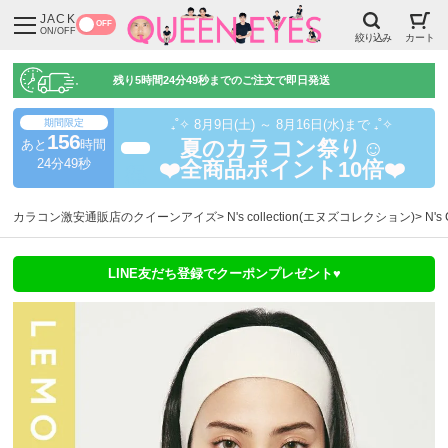
JACK
OFF
ON/OFF
絞り込み
カート
残り
5時間24分48秒
までのご注文で即日発送
期間限定
₊˚✧ 8月9日(土) ～ 8月16日(水)まで ₊˚✧
156
あと
時間
夏のカラコン祭り☺️
超得
24分48秒
❤️全商品ポイント10倍❤️
カラコン激安通販店のクイーンアイズ
N's collection(エヌズコレクション)
N'
LINE友だち登録でクーポンプレゼント♥