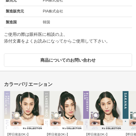
販売元
PIA株式会社
製造販売元
PIA株式会社
製造国
韓国
ご使用の際は眼科医に相談の上、
添付文書をよくお読みになってからご使用して下さい。
商品についてのお問い合わせ
【即日発送OK♪】
【即日発送OK♪】
【即日発送OK♪】
【即日発