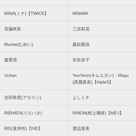
MINA(ミナ)【TWICE】
MINAMI
宮脇咲良
三吉彩花
Mumei(むめい)
森絵梨佳
森香澄
矢吹奈子
Uchan
YooYeon(キムユヨン)・Mayu
(髙麗真友)【tripleS】
吉田朱里(アカリン)
よしミチ
RIEHATA(リエハタ)
RINON(村上璃杏)【ME:I】
REI(直井怜)【IVE】
渡辺直美