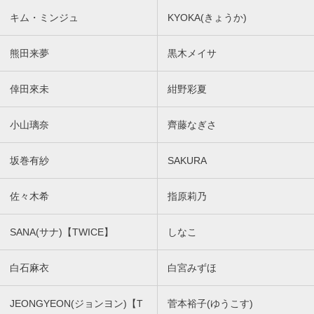
キム・ミンジュ
KYOKA(きょうか)
熊田来夢
黒木メイサ
倖田來未
紺野彩夏
小山璃奈
齊藤なぎさ
坂巻有紗
SAKURA
佐々木希
指原莉乃
SANA(サナ)【TWICE】
しなこ
白石麻衣
白宮みずほ
JEONGYEON(ジョンヨン)【T
菅本裕子(ゆうこす)