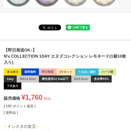
【即日発送OK♪】
N's COLLECTION 1DAY エヌズコレクション レモネード(1箱10枚
入り)
ネコポス
送料無料
即日発送
UVカット
うるおい成分
ハーフ瞳
1day
DIA14.2mm
着色直径12.9㎜以下
BC8.6mm
含水率55%
フチあり
¥
1,760
販売価格
税込
[
160
ポイント進呈 ]
送料込
✨
インスタの女王
✨