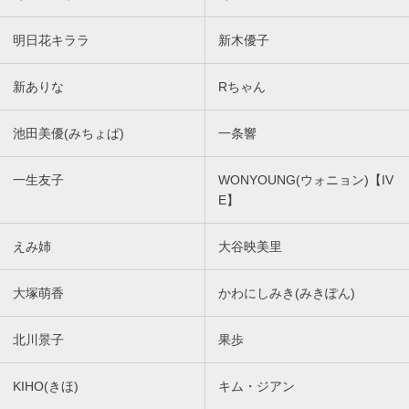
明日花キララ
新木優子
新ありな
Rちゃん
池田美優(みちょぱ)
一条響
一生友子
WONYOUNG(ウォニョン)【IV
E】
えみ姉
大谷映美里
大塚萌香
かわにしみき(みきぽん)
北川景子
果歩
KIHO(きほ)
キム・ジアン