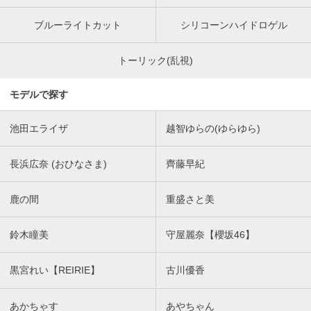
ブルーライトカット
シリコーンハイドロゲル
トーリック(乱視)
モデルで探す
池田エライザ
越智ゆらの(ゆらゆら)
長浜広奈 (おひなさま)
齊藤早紀
鹿の間
重盛さと美
鈴木瞳美
守屋麗奈【櫻坂46】
黒宮れい【REIRIE】
古川優香
あかちゃす
あやちゃん