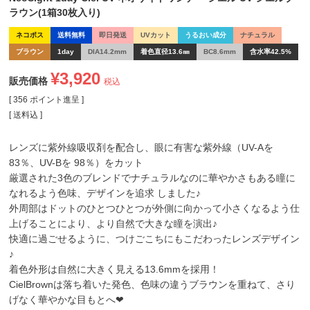
ラウン(1箱30枚入り)
ネコポス
送料無料
即日発送
UVカット
うるおい成分
ナチュラル
ブラウン
1day
DIA14.2mm
着色直径13.6㎜
BC8.6mm
含水率42.5%
¥
3,920
販売価格
税込
[
356
ポイント進呈 ]
送料込
レンズに紫外線吸収剤を配合し、眼に有害な紫外線（UV-Aを
83％、UV-Bを 98％）をカット
厳選された3色のブレンドでナチュラルなのに華やかさもある瞳に
なれるよう色味、デザインを追求 しました♪
外周部はドットのひとつひとつが外側に向かって小さくなるよう仕
上げることにより、より自然で大きな瞳を演出♪
快適に過ごせるように、つけごこちにもこだわったレンズデザイン
♪
着色外形は自然に大きく見える13.6mmを採用！
CielBrownは落ち着いた発色、色味の違うブラウンを重ねて、さり
げなく華やかな目もとへ❤