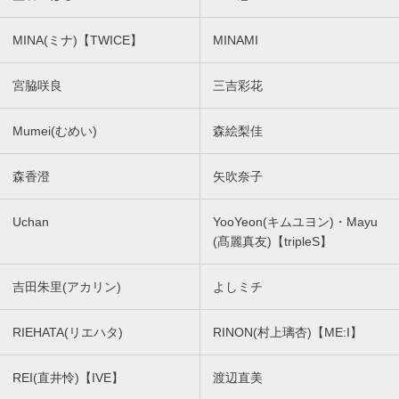
MINA(ミナ)【TWICE】
MINAMI
宮脇咲良
三吉彩花
Mumei(むめい)
森絵梨佳
森香澄
矢吹奈子
Uchan
YooYeon(キムユヨン)・Mayu
(髙麗真友)【tripleS】
吉田朱里(アカリン)
よしミチ
RIEHATA(リエハタ)
RINON(村上璃杏)【ME:I】
REI(直井怜)【IVE】
渡辺直美