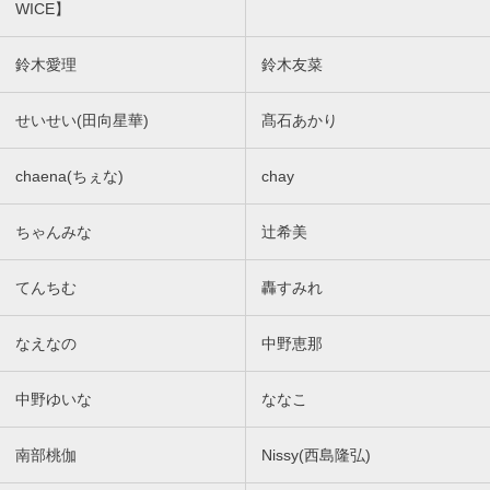
WICE】
鈴木愛理
鈴木友菜
せいせい(田向星華)
髙石あかり
chaena(ちぇな)
chay
ちゃんみな
辻希美
てんちむ
轟すみれ
なえなの
中野恵那
中野ゆいな
ななこ
南部桃伽
Nissy(西島隆弘)