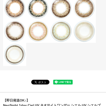
【即日発送OK♪】
NeoSight 1day Ciel UV ネオサイトワンデー シエル UV シエルブ