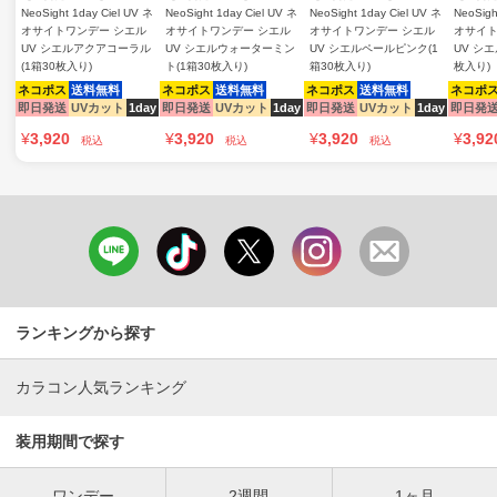
NeoSight 1day Ciel UV ネ
NeoSight 1day Ciel UV ネ
NeoSight 1day Ciel UV ネ
NeoSigh
オサイトワンデー シエル
オサイトワンデー シエル
オサイトワンデー シエル
オサイト
UV シエルアクアコーラル
UV シエルウォーターミン
UV シエルペールピンク(1
UV シ
(1箱30枚入り)
ト(1箱30枚入り)
箱30枚入り)
枚入り)
ネコポス
送料無料
ネコポス
送料無料
ネコポス
送料無料
ネコポ
即日発送
UVカット
1day
即日発送
UVカット
1day
即日発送
UVカット
1day
即日発
¥
3,920
¥
3,920
¥
3,920
¥
3,92
税込
税込
税込
ランキングから探す
カラコン人気ランキング
装用期間で探す
ワンデー
2週間
1ヶ月