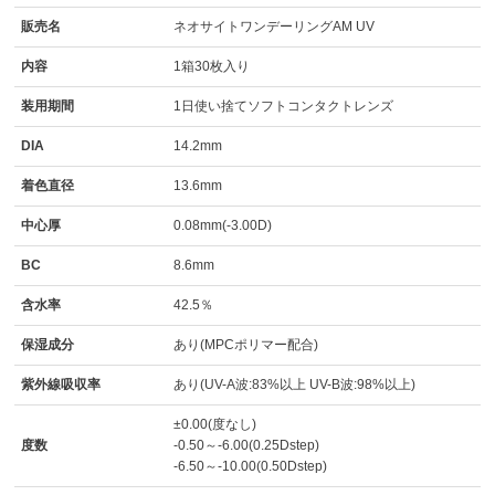
販売名
ネオサイトワンデーリングAM UV
内容
1箱30枚入り
装用期間
1日使い捨てソフトコンタクトレンズ
DIA
14.2mm
着色直径
13.6mm
中心厚
0.08mm(-3.00D)
BC
8.6mm
含水率
42.5％
保湿成分
あり(MPCポリマー配合)
紫外線吸収率
あり(UV-A波:83%以上 UV-B波:98%以上)
±0.00(度なし)
度数
-0.50～-6.00(0.25Dstep)
-6.50～-10.00(0.50Dstep)