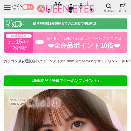
JACK
OFF
ON/OFF
絞り込み
カート
残り
7時間12分55秒
までのご注文で即日発送
24時間限定
毎月9日・19日・29日はクイーンアイズの日
15
あと
時間
超得
❤️全商品ポイント10倍❤️
12分55秒
カラコン激安通販店のクイーンアイズ
NeoSight1day(ネオサイトワンデー)
Ne
LINE友だち登録でクーポンプレゼント♥