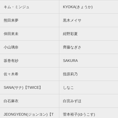
キム・ミンジュ
KYOKA(きょうか)
熊田来夢
黒木メイサ
倖田來未
紺野彩夏
小山璃奈
齊藤なぎさ
坂巻有紗
SAKURA
佐々木希
指原莉乃
SANA(サナ)【TWICE】
しなこ
白石麻衣
白宮みずほ
JEONGYEON(ジョンヨン)【T
菅本裕子(ゆうこす)