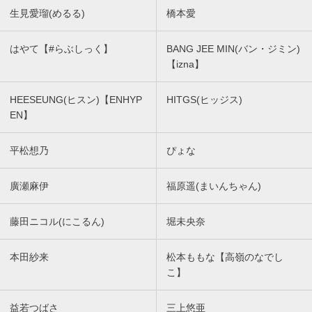
生見愛瑠(めるる)
橋本愛
はやて【#らぶしっく】
BANG JEE MIN(バン・ジミン)
【izna】
HEESEUNG(ヒスン)【ENHYP
HITGS(ヒッジス)
EN】
平松想乃
ぴょな
廣瀬麻伊
福原遥(まいんちゃん)
藤田ニコル(にこるん)
堀未央奈
本田紗来
松本ももな【高嶺のなでし
こ】
益若つばさ
三上悠亜