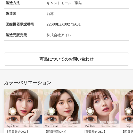
製造方法
キャストモールド製法
製造国
台湾
医療機器承認番号
22600BZX00273A01
製造元販売元
株式会社アイレ
商品についてのお問い合わせ
【即日発送OK♪】
【即日発送OK♪】
【即日発送OK♪】
【即日発