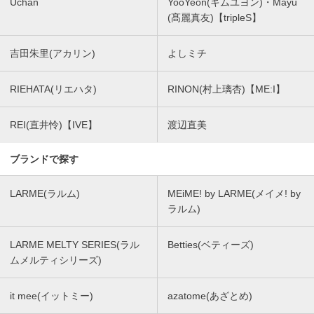
Uchan
YooYeon(キムユヨン)・Mayu
(髙麗真友)【tripleS】
吉田朱里(アカリン)
よしミチ
RIEHATA(リエハタ)
RINON(村上璃杏)【ME:I】
REI(直井怜)【IVE】
渡辺直美
ブランドで探す
LARME(ラルム)
MEiME! by LARME(メイメ! by
ラルム)
LARME MELTY SERIES(ラル
Betties(ベティーズ)
ムメルティシリーズ)
it mee(イットミー)
azatome(あざとめ)