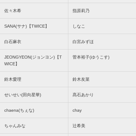
佐々木希
指原莉乃
SANA(サナ)【TWICE】
しなこ
白石麻衣
白宮みずほ
JEONGYEON(ジョンヨン)【T
菅本裕子(ゆうこす)
WICE】
鈴木愛理
鈴木友菜
せいせい(田向星華)
髙石あかり
chaena(ちぇな)
chay
ちゃんみな
辻希美