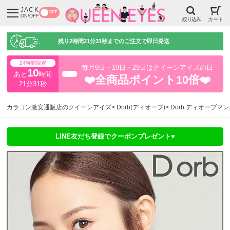
JACK
OFF
ON/OFF
絞り込み
カート
残り
2時間21分30秒
までのご注文で即日発送
24時間限定
毎月9日・19日・29日はクイーンアイズの日
10
あと
時間
超得
❤️全商品ポイント10倍❤️
21分31秒
カラコン激安通販店のクイーンアイズ
Dorb(ディオーブ)
Dorb ディオーブマ
LINE友だち登録でクーポンプレゼント♥