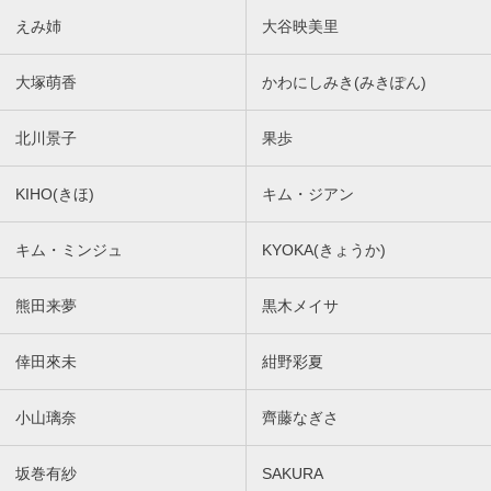
えみ姉
大谷映美里
大塚萌香
かわにしみき(みきぽん)
北川景子
果歩
KIHO(きほ)
キム・ジアン
キム・ミンジュ
KYOKA(きょうか)
熊田来夢
黒木メイサ
倖田來未
紺野彩夏
小山璃奈
齊藤なぎさ
坂巻有紗
SAKURA