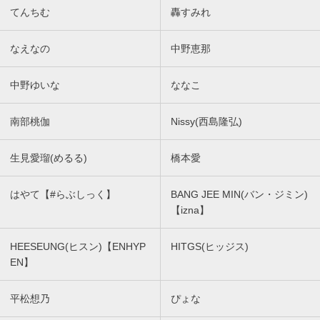
てんちむ
轟すみれ
なえなの
中野恵那
中野ゆいな
ななこ
南部桃伽
Nissy(西島隆弘)
生見愛瑠(めるる)
橋本愛
はやて【#らぶしっく】
BANG JEE MIN(バン・ジミン)
【izna】
HEESEUNG(ヒスン)【ENHYP
HITGS(ヒッジス)
EN】
平松想乃
ぴょな