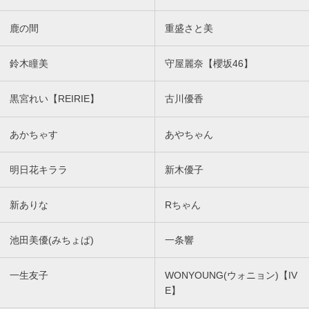
鹿の間
重盛さと美
鈴木瞳美
守屋麗奈【櫻坂46】
黒宮れい【REIRIE】
古川優香
あかちゃす
あやちゃん
明日花キララ
新木優子
新ありな
Rちゃん
池田美優(みちょぱ)
一条響
一生友子
WONYOUNG(ウォニョン)【IV
E】