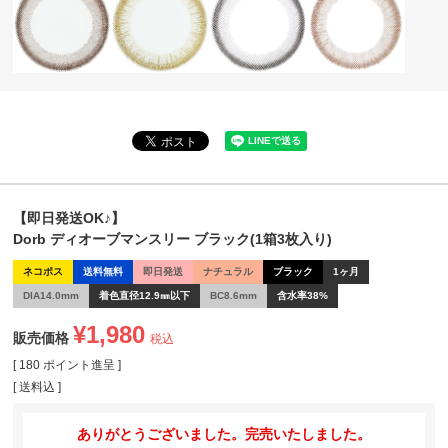
【即日発送OK♪】
Dorb ディオーブマンスリー ブラック(1箱3枚入り)
ネコポス
送料無料
即日発送
ナチュラル
ブラック
1ヶ月
DIA14.0mm
着色直径12.9㎜以下
BC8.6mm
含水率38%
¥
1,980
販売価格
税込
[
180
ポイント進呈 ]
送料込
ありがとうございました。完売いたしました。