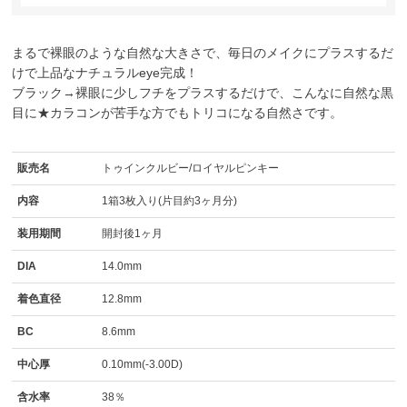
まるで裸眼のような自然な大きさで、毎日のメイクにプラスするだ
けで上品なナチュラルeye完成！
ブラック→裸眼に少しフチをプラスするだけで、こんなに自然な黒
目に★カラコンが苦手な方でもトリコになる自然さです。
販売名
トゥインクルビー/ロイヤルピンキー
内容
1箱3枚入り(片目約3ヶ月分)
装用期間
開封後1ヶ月
DIA
14.0mm
着色直径
12.8mm
BC
8.6mm
中心厚
0.10mm(-3.00D)
含水率
38％