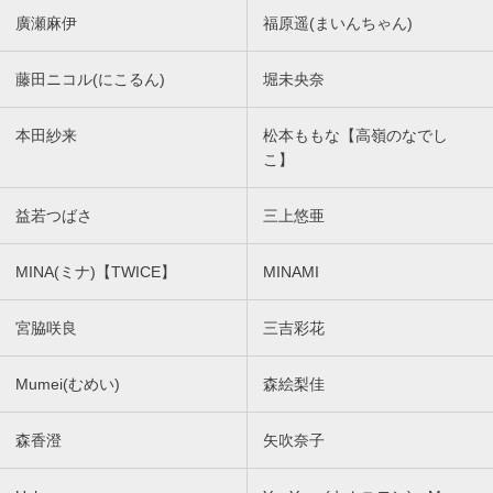
廣瀬麻伊
福原遥(まいんちゃん)
藤田ニコル(にこるん)
堀未央奈
本田紗来
松本ももな【高嶺のなでし
こ】
益若つばさ
三上悠亜
MINA(ミナ)【TWICE】
MINAMI
宮脇咲良
三吉彩花
Mumei(むめい)
森絵梨佳
森香澄
矢吹奈子