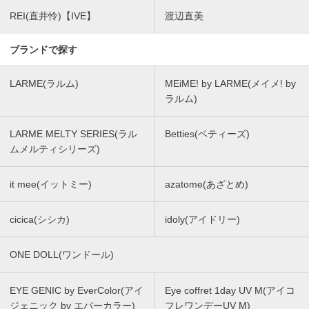
REI(直井怜)【IVE】
渡辺直美
ブランドで探す
LARME(ラルム)
MEiME! by LARME(メイメ! by
ラルム)
LARME MELTY SERIES(ラル
Betties(ベティーズ)
ムメルティシリーズ)
it mee(イットミー)
azatome(あざとめ)
cicica(シシカ)
idoly(アイドリー)
ONE DOLL(ワンドール)
EYE GENIC by EverColor(アイ
Eye coffret 1day UV M(アイコ
ジェニック by エバーカラー)
フレワンデーUV M)