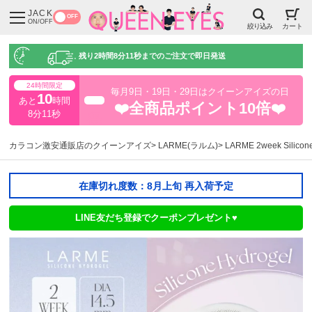
JACK
OFF
ON/OFF
絞り込み
カート
残り
2時間8分10秒
までのご注文で即日発送
24時間限定
毎月9日・19日・29日はクイーンアイズの日
10
あと
時間
超得
❤️全商品ポイント10倍❤️
8分10秒
カラコン激安通販店のクイーンアイズ
LARME(ラルム)
LARME 2week Sil
在庫切れ度数：8月上旬 再入荷予定
LINE友だち登録でクーポンプレゼント♥