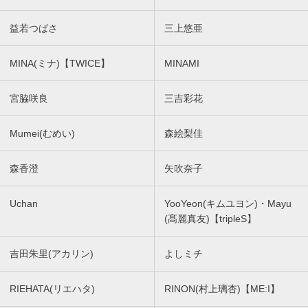
益若つばさ
三上悠亜
MINA(ミナ)【TWICE】
MINAMI
宮脇咲良
三吉彩花
Mumei(むめい)
森絵梨佳
森香澄
矢吹奈子
Uchan
YooYeon(キムユヨン)・Mayu
(髙麗真友)【tripleS】
吉田朱里(アカリン)
よしミチ
RIEHATA(リエハタ)
RINON(村上璃杏)【ME:I】