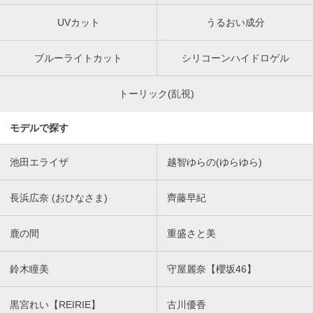
UVカット
うるおい成分
ブルーライトカット
シリコーンハイドロゲル
トーリック(乱視)
モデルで探す
池田エライザ
越智ゆらの(ゆらゆら)
長浜広奈 (おひなさま)
齊藤早紀
鹿の間
重盛さと美
鈴木瞳美
守屋麗奈【櫻坂46】
黒宮れい【REIRIE】
古川優香