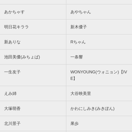
あかちゃす
あやちゃん
明日花キララ
新木優子
新ありな
Rちゃん
池田美優(みちょぱ)
一条響
一生友子
WONYOUNG(ウォニョン)【IV
E】
えみ姉
大谷映美里
大塚萌香
かわにしみき(みきぽん)
北川景子
果歩