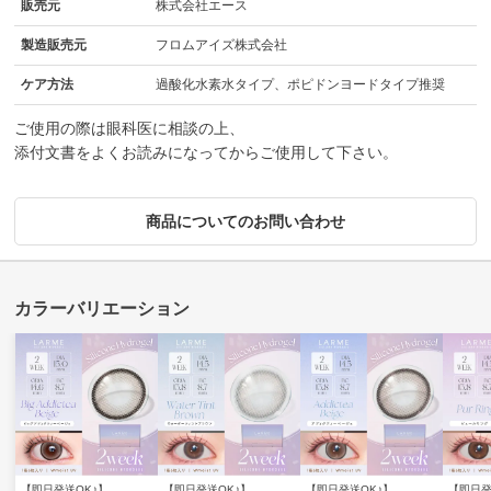
販売元
株式会社エース
製造販売元
フロムアイズ株式会社
ケア方法
過酸化水素水タイプ、ポピドンヨードタイプ推奨
ご使用の際は眼科医に相談の上、
添付文書をよくお読みになってからご使用して下さい。
商品についてのお問い合わせ
【即日発送OK♪】
【即日発送OK♪】
【即日発送OK♪】
【即日発