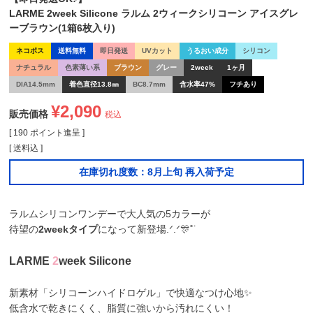
LARME 2week Silicone ラルム 2ウィークシリコーン アイスグレ
ーブラウン(1箱6枚入り)
ネコポス
送料無料
即日発送
UVカット
うるおい成分
シリコン
ナチュラル
色素薄い系
ブラウン
グレー
2week
1ヶ月
DIA14.5mm
着色直径13.8㎜
BC8.7mm
含水率47%
フチあり
¥
2,090
販売価格
税込
[
190
ポイント進呈 ]
送料込
在庫切れ度数：8月上旬 再入荷予定
ラルムシリコンワンデーで大人気の5カラーが
待望の
2weekタイプ
になって新登場.ᐟ.ᐟ🎊˚˙
LARME
2
week Silicone
新素材「シリコーンハイドロゲル」で快適なつけ心地✨
低含水で乾きにくく、脂質に強いから汚れにくい！