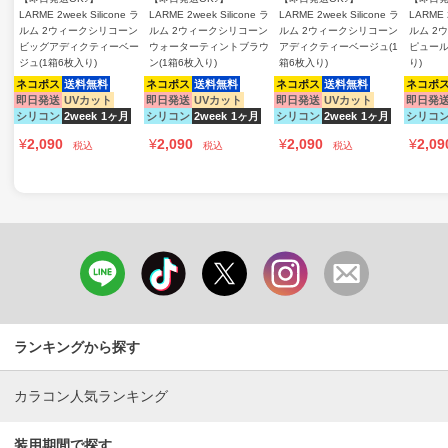
LARME 2week Silicone ラ
LARME 2week Silicone ラ
LARME 2week Silicone ラ
LARME 2
ルム 2ウィークシリコーン
ルム 2ウィークシリコーン
ルム 2ウィークシリコーン
ルム 2
ビッグアディクティーベー
ウォーターティントブラウ
アディクティーベージュ(1
ピュール
ジュ(1箱6枚入り)
ン(1箱6枚入り)
箱6枚入り)
り)
ネコポス
送料無料
ネコポス
送料無料
ネコポス
送料無料
ネコポ
即日発送
UVカット
即日発送
UVカット
即日発送
UVカット
即日発
シリコン
2week
1ヶ月
シリコン
2week
1ヶ月
シリコン
2week
1ヶ月
シリコ
¥
2,090
¥
2,090
¥
2,090
¥
2,09
税込
税込
税込
ランキングから探す
カラコン人気ランキング
装用期間で探す