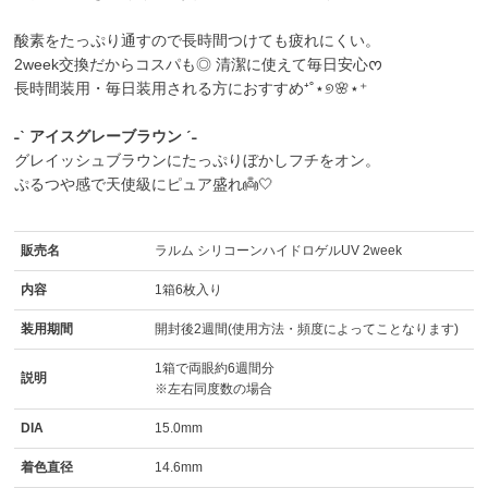
酸素をたっぷり通すので長時間つけても疲れにくい。
2week交換だからコスパも◎ 清潔に使えて毎日安心ᰔ
長時間装用・毎日装用される方におすすめ⁺˚⋆୭🌸⋆⁺
˗ˋ アイスグレーブラウン ˊ˗
グレイッシュブラウンにたっぷりぼかしフチをオン。
ぷるつや感で天使級にピュア盛れ👼🤍
販売名
ラルム シリコーンハイドロゲルUV 2week
内容
1箱6枚入り
装用期間
開封後2週間(使用方法・頻度によってことなります)
1箱で両眼約6週間分
説明
※左右同度数の場合
DIA
15.0mm
着色直径
14.6mm