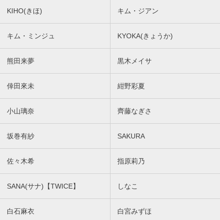
KIHO(きほ)
キム・ジアン
キム・ミンジュ
KYOKA(きょうか)
熊田来夢
黒木メイサ
倖田來未
紺野彩夏
小山璃奈
齊藤なぎさ
坂巻有紗
SAKURA
佐々木希
指原莉乃
SANA(サナ)【TWICE】
しなこ
白石麻衣
白宮みずほ