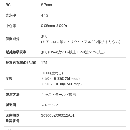
BC
8.7mm
含水率
47％
中心厚
0.08mm(-3.00D)
あり
保湿成分
(ヒアルロン酸ナトリウム・アルギン酸ナトリウム)
紫外線吸収率
あり(UV-A波:70%以上 UV-B波:95%以上)
酸素透過率(Dk/L値)
175
±0.00(度なし)
度数
-0.50～-6.00(0.25Dstep)
-6.50～-10.00(0.50Dstep)
製造方法
キャストモールド製法
製造国
マレーシア
医療機器
30300BZX00012A01
承認番号