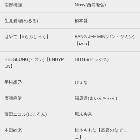
南部桃伽
Nissy(西島隆弘)
生見愛瑠(めるる)
橋本愛
はやて【#らぶしっく】
BANG JEE MIN(バン・ジミン)
【izna】
HEESEUNG(ヒスン)【ENHYP
HITGS(ヒッジス)
EN】
平松想乃
ぴょな
廣瀬麻伊
福原遥(まいんちゃん)
藤田ニコル(にこるん)
堀未央奈
本田紗来
松本ももな【高嶺のなでし
こ】