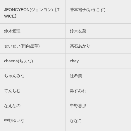
JEONGYEON(ジョンヨン)【T
菅本裕子(ゆうこす)
WICE】
鈴木愛理
鈴木友菜
せいせい(田向星華)
髙石あかり
chaena(ちぇな)
chay
ちゃんみな
辻希美
てんちむ
轟すみれ
なえなの
中野恵那
中野ゆいな
ななこ