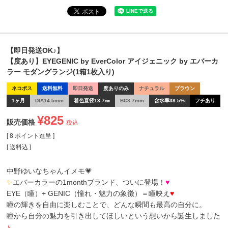
【即日発送OK♪】
【度あり】EYEGENIC by EverColor アイジェニック by エバーカ
ラー モダングランジ(1箱1枚入り)
ネコポス
送料無料
即日発送
度ありのみ
ナチュラル
ブラウン
1ヶ月
DIA14.5mm
着色直径13.7㎜
BC8.7mm
含水率38.5%
フチあり
¥
825
販売価格
税込
[
8
ポイント進呈 ]
送料込
中野ゆいなちゃんイメモ💗
✨
エバーカラーの1monthブランド、ついに登場！
♥
EYE（瞳）+ GENIC（憧れ・魅力の象徴）＝瞳映え
♥
瞳の輝きを自由に楽しむことで、どんな瞬間も最高の自分に。
瞳から自分の魅力を引き出してほしいという想いから誕生しました
♪