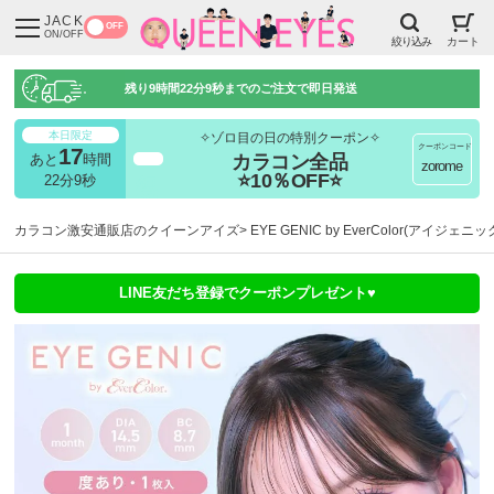
JACK
OFF
ON/OFF
絞り込み
カート
残り
9時間22分8秒
までのご注文で即日発送
本日限定
✧ゾロ目の日の特別クーポン✧
クーポンコード
17
カラコン全品
あと
時間
超得
zorome
⭐10％OFF⭐
22分8秒
カラコン激安通販店のクイーンアイズ
EYE GENIC by EverColor(アイジェニ
LINE友だち登録でクーポンプレゼント♥