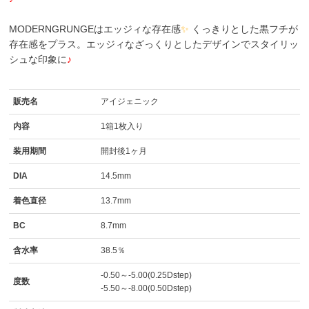
MODERNGRUNGEはエッジィな存在感
✨
くっきりとした黒フチが
存在感をプラス。エッジィなざっくりとしたデザインでスタイリッ
シュな印象に
♪
販売名
アイジェニック
内容
1箱1枚入り
装用期間
開封後1ヶ月
DIA
14.5mm
着色直径
13.7mm
BC
8.7mm
含水率
38.5％
-0.50～-5.00(0.25Dstep)
度数
-5.50～-8.00(0.50Dstep)