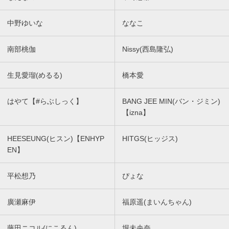
中野ゆいな
ななこ
南部桃伽
Nissy(西島隆弘)
生見愛瑠(めるる)
橋本愛
はやて【#らぶしっく】
BANG JEE MIN(バン・ジミン)
【izna】
HEESEUNG(ヒスン)【ENHYP
HITGS(ヒッジス)
EN】
平松想乃
ぴょな
廣瀬麻伊
福原遥(まいんちゃん)
藤田ニコル(にこるん)
堀未央奈