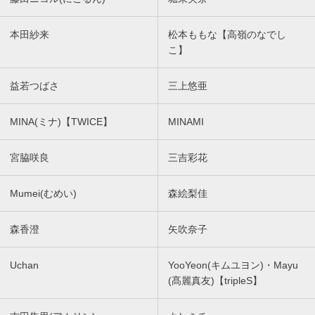
本田紗来
松本ももな【高嶺のなでし
こ】
益若つばさ
三上悠亜
MINA(ミナ)【TWICE】
MINAMI
宮脇咲良
三吉彩花
Mumei(むめい)
森絵梨佳
森香澄
矢吹奈子
Uchan
YooYeon(キムユヨン)・Mayu
(髙麗真友)【tripleS】