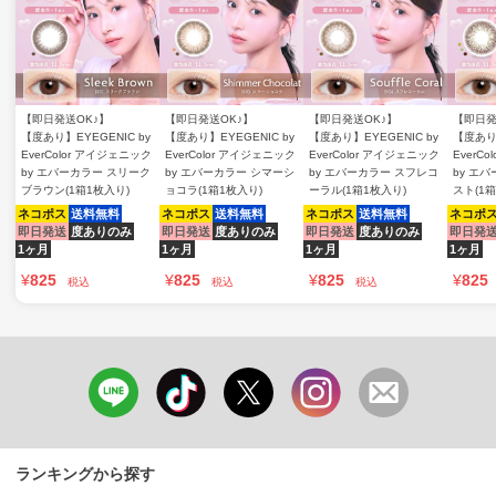
【即日発送OK♪】
【即日発送OK♪】
【即日発送OK♪】
【即日発
【度あり】EYEGENIC by
【度あり】EYEGENIC by
【度あり】EYEGENIC by
【度あり】
EverColor アイジェニック
EverColor アイジェニック
EverColor アイジェニック
EverC
by エバーカラー スリーク
by エバーカラー シマーシ
by エバーカラー スフレコ
by エ
ブラウン(1箱1枚入り)
ョコラ(1箱1枚入り)
ーラル(1箱1枚入り)
スト(1箱
ネコポス
送料無料
ネコポス
送料無料
ネコポス
送料無料
ネコポ
即日発送
度ありのみ
即日発送
度ありのみ
即日発送
度ありのみ
即日発
1ヶ月
1ヶ月
1ヶ月
1ヶ月
¥
825
¥
825
¥
825
¥
825
税込
税込
税込
ランキングから探す