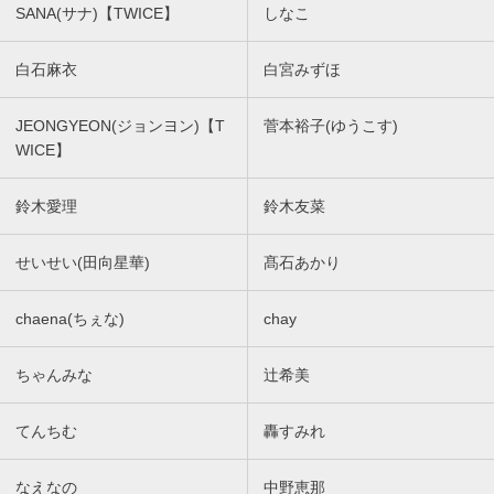
SANA(サナ)【TWICE】
しなこ
白石麻衣
白宮みずほ
JEONGYEON(ジョンヨン)【T
菅本裕子(ゆうこす)
WICE】
鈴木愛理
鈴木友菜
せいせい(田向星華)
髙石あかり
chaena(ちぇな)
chay
ちゃんみな
辻希美
てんちむ
轟すみれ
なえなの
中野恵那