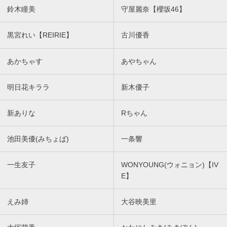
鈴木瞳美
守屋麗奈【櫻坂46】
黒宮れい【REIRIE】
古川優香
あかちゃす
あやちゃん
明日花キララ
新木優子
新ありな
Rちゃん
池田美優(みちょぱ)
一条響
一生友子
WONYOUNG(ウォニョン)【IV
E】
えみ姉
大谷映美里