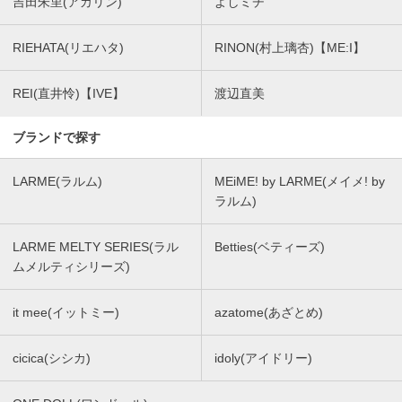
吉田朱里(アカリン)
よしミチ
RIEHATA(リエハタ)
RINON(村上璃杏)【ME:I】
REI(直井怜)【IVE】
渡辺直美
ブランドで探す
LARME(ラルム)
MEiME! by LARME(メイメ! by
ラルム)
LARME MELTY SERIES(ラル
Betties(ベティーズ)
ムメルティシリーズ)
it mee(イットミー)
azatome(あざとめ)
cicica(シシカ)
idoly(アイドリー)