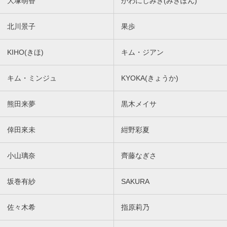
大塚萌香
かわにしみき(みきぽん)
北川景子
果歩
KIHO(きほ)
キム・ジアン
キム・ミンジュ
KYOKA(きょうか)
熊田来夢
黒木メイサ
倖田來未
紺野彩夏
小山璃奈
齊藤なぎさ
坂巻有紗
SAKURA
佐々木希
指原莉乃