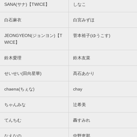
SANA(サナ)【TWICE】
しなこ
白石麻衣
白宮みずほ
JEONGYEON(ジョンヨン)【T
菅本裕子(ゆうこす)
WICE】
鈴木愛理
鈴木友菜
せいせい(田向星華)
髙石あかり
chaena(ちぇな)
chay
ちゃんみな
辻希美
てんちむ
轟すみれ
なえなの
中野恵那