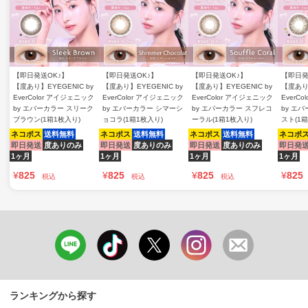
【即日発送OK♪】
【即日発送OK♪】
【即日発送OK♪】
【即日発
【度あり】EYEGENIC by
【度あり】EYEGENIC by
【度あり】EYEGENIC by
【度あり】
EverColor アイジェニック
EverColor アイジェニック
EverColor アイジェニック
EverC
by エバーカラー スリーク
by エバーカラー シマーシ
by エバーカラー スフレコ
by エ
ブラウン(1箱1枚入り)
ョコラ(1箱1枚入り)
ーラル(1箱1枚入り)
スト(1箱
ネコポス
送料無料
ネコポス
送料無料
ネコポス
送料無料
ネコポ
即日発送
度ありのみ
即日発送
度ありのみ
即日発送
度ありのみ
即日発
1ヶ月
1ヶ月
1ヶ月
1ヶ月
¥
825
¥
825
¥
825
¥
825
税込
税込
税込
ランキングから探す