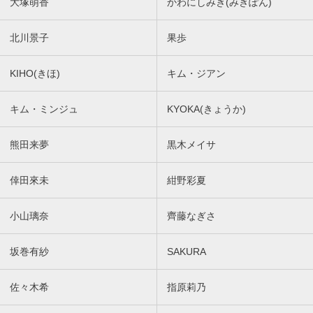
大塚萌香
かわにしみき(みきぽん)
北川景子
果歩
KIHO(きほ)
キム・ジアン
キム・ミンジュ
KYOKA(きょうか)
熊田来夢
黒木メイサ
倖田來未
紺野彩夏
小山璃奈
齊藤なぎさ
坂巻有紗
SAKURA
佐々木希
指原莉乃