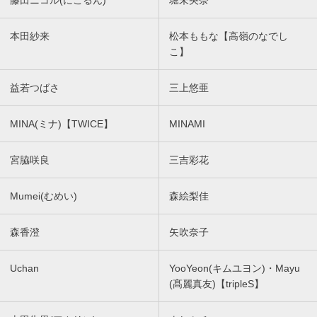
藤田ニコル(にこるん)
堀未央奈
本田紗来
松本ももな【高嶺のなでし
こ】
益若つばさ
三上悠亜
MINA(ミナ)【TWICE】
MINAMI
宮脇咲良
三吉彩花
Mumei(むめい)
森絵梨佳
森香澄
矢吹奈子
Uchan
YooYeon(キムユヨン)・Mayu
(髙麗真友)【tripleS】