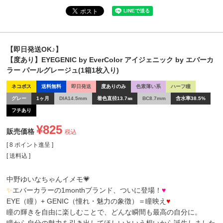
【即日発送OK♪】
【度あり】EYEGENIC by EverColor アイジェニック by エバーカ
ラー パールグレージュ(1箱1枚入り)
ネコポス
送料無料
即日発送
度ありのみ
色素薄い系
ハーフ瞳
グレー
1ヶ月
DIA14.5mm
着色直径13.7㎜
BC8.7mm
含水率38.5%
フチあり
¥
825
販売価格
税込
[
8
ポイント進呈 ]
送料込
中野ゆいなちゃんイメモ💗
✨
エバーカラーの1monthブランド、ついに登場！
♥
EYE（瞳）+ GENIC（憧れ・魅力の象徴）＝瞳映え
♥
瞳の輝きを自由に楽しむことで、どんな瞬間も最高の自分に。