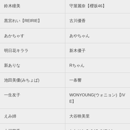
鈴木瞳美
守屋麗奈【櫻坂46】
黒宮れい【REIRIE】
古川優香
あかちゃす
あやちゃん
明日花キララ
新木優子
新ありな
Rちゃん
池田美優(みちょぱ)
一条響
一生友子
WONYOUNG(ウォニョン)【IV
E】
えみ姉
大谷映美里