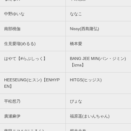
中野ゆいな
ななこ
南部桃伽
Nissy(西島隆弘)
生見愛瑠(めるる)
橋本愛
はやて【#らぶしっく】
BANG JEE MIN(バン・ジミン)
【izna】
HEESEUNG(ヒスン)【ENHYP
HITGS(ヒッジス)
EN】
平松想乃
ぴょな
廣瀬麻伊
福原遥(まいんちゃん)