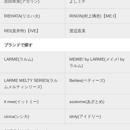
吉田朱里(アカリン)
よしミチ
RIEHATA(リエハタ)
RINON(村上璃杏)【ME:I】
REI(直井怜)【IVE】
渡辺直美
ブランドで探す
LARME(ラルム)
MEiME! by LARME(メイメ! by
ラルム)
LARME MELTY SERIES(ラル
Betties(ベティーズ)
ムメルティシリーズ)
it mee(イットミー)
azatome(あざとめ)
cicica(シシカ)
idoly(アイドリー)