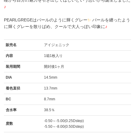
瞳から自分の魅力を引き出してほしいという想いから誕生しました
♪
PEARLGREGEはパールのように輝くグレー
✨
パールを纏ったよう
に輝くグレーを散りばめ、クールで大人っぽい印象に
♪
販売名
アイジェニック
内容
1箱1枚入り
装用期間
開封後1ヶ月
DIA
14.5mm
着色直径
13.7mm
BC
8.7mm
含水率
38.5％
-0.50～-5.00(0.25Dstep)
度数
-5.50～-8.00(0.50Dstep)