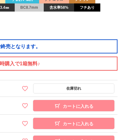
3.4㎜
BC8.7mm
含水率58%
フチあり
で終売となります。
同時購入で1箱無料♪
カートに入れる
カートに入れる