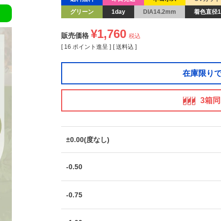
グリーン
1day
DIA14.2mm
着色直径1
¥
1,760
販売価格
税込
[
16
ポイント進呈 ]
送料込
在庫限り
3箱
±0.00(度なし)
-0.50
-0.75