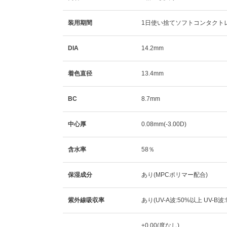
装用期間
1日使い捨てソフトコンタクト
DIA
14.2mm
着色直径
13.4mm
BC
8.7mm
中心厚
0.08mm(-3.00D)
含水率
58％
保湿成分
あり(MPCポリマー配合)
紫外線吸収率
あり(UV-A波:50%以上 UV-B波
±0.00(度なし)