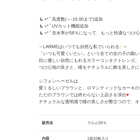
🧜 +* ﾟ高度数(～-10.00まで)追加
🧜 +* ﾟUVカット機能追加
🧜 +* ﾟ含水率が58％になって、もっと快適なつけ
～LARMEはいつでも自然な私でいられる
✨
～
「いつも可愛くいたい」という全ての女の子の願い
目に優しい自然にもれるカラーコンタクトレンズ。
つけ心地の良さと、瞳をナチュラルに飾る美しさに
シフォンヘーゼル
は
愛くるしいブラウンと、ロマンティックなカーキの
ただのブラウンでは終わらない上品さを演出
♥
ナチュラルな透明感で瞳の美しさが際立つので、オ
販売名
ラルム58％
内容
1箱10枚入り