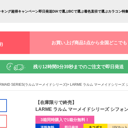
ンキング
超得キャンペーン
即日発送
DIAで選ぶ
BCで選ぶ
着色直径で選ぶ
カラコン特
お買い上げ商品1点から全国どこでも
)
残り
12時間0分38秒
までのご注文で即日発送
ERMAID SERIES(ラルムマーメイドシリーズ)
LARME ラルム マーメイドシリーズ 
【在庫限りで終売】
LARME ラルム マーメイドシリーズ シフォン
3箱同時購入で1箱分無料！
送料無料
即日発送
ネコポス
UVカット