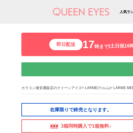
人気ラ
17
即日配送
(土日祝16時
時まで
カラコン激安通販店のクイーンアイズ
LARME(ラルム)
LARME M
在庫限りで終売となります。
3箱同時購入で1箱無料♪