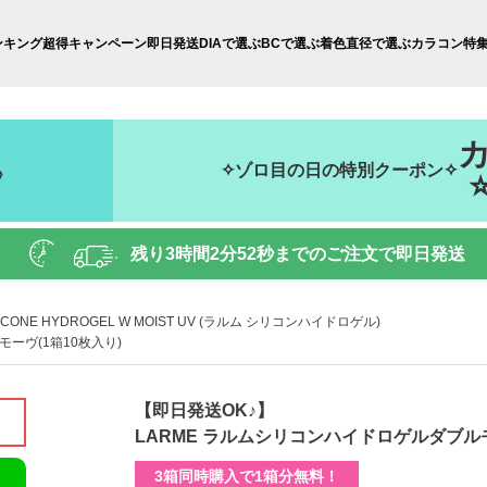
ンキング
超得キャンペーン
即日発送
DIAで選ぶ
BCで選ぶ
着色直径で選ぶ
カラコン特
✧ゾロ目の日の特別クーポン✧
秒
残り
3時間2分49秒
までのご注文で即日発送
LICONE HYDROGEL W MOIST UV (ラルム シリコンハイドロゲル)
ーヴ(1箱10枚入り)
【即日発送OK♪】
LARME ラルムシリコンハイドロゲルダブルモ
3箱同時購入で1箱分無料！