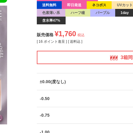
送料無料
即日発送
ネコポス
UVカット
色素薄い系
ハーフ瞳
パープル
1day
含水率47%
¥
1,760
販売価格
税込
[
16
ポイント進呈 ]
送料込
3箱
±0.00(度なし)
-0.50
-0.75
-1.00