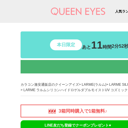
人気ラ
11
本日限定
2分50
あと
時間
カラコン激安通販店のクイーンアイズ
LARME(ラルム)
LARME SI
LARME ラルムシリコンハイドロゲルダブルモイストUV コズミックモ
3箱同時購入で1箱無料♪
LINE友だち登録でクーポンプレゼント♥