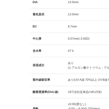
DIA
14.0mm
着色直径
13.0mm
BC
8.7mm
中心厚
0.07mm(-3.00D)
含水率
47％
あり
保湿成分
(ヒアルロン酸ナトリウム・ア
紫外線吸収率
あり(UV-A波:70%以上 UV-B波
酸素透過率(Dk/L値)
187(当社従来品の約15倍)
±0.00(度なし)
度数
-0.50～-6.00(0.25Dstep)