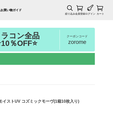
集
お買い物ガイド
絞り込み
会員登録
ログイン
カート
カラコン全品
クーポンコード
zorome
⭐10％OFF⭐
イストUV コズミックモーヴ(1箱10枚入り)