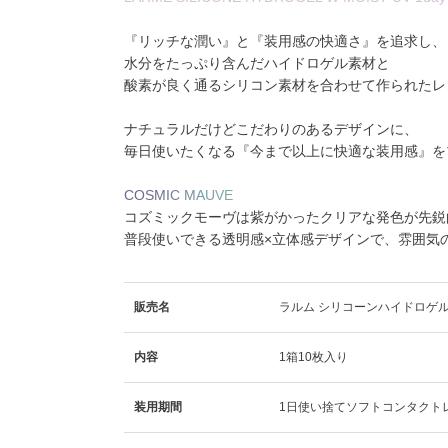
『リッチな潤い』と『装用感の快適さ』を追求し、
水分をたっぷり含んだハイドロゲル素材と
酸素が良く通るシリコン素材を合わせて作られたレ
ナチュラルだけどこだわりのあるデザインに、
毎日使いたくなる『今まで以上に快適な装用感』を
C
O
S
M
I
C
M
A
U
V
E
コズミックモーヴは紫がかったクリアな発色が先鋭
普段使いできる透明感×立体感デザインで、雰囲気
販売名
ラルム シリコーンハイドロゲル
内容
1箱10枚入り
装用期間
1日使い捨てソフトコンタクト