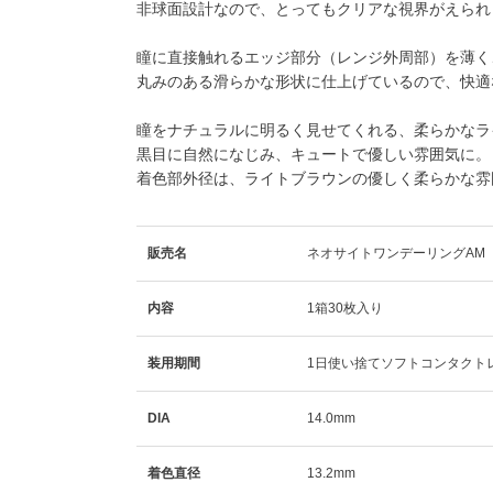
非球面設計なので、とってもクリアな視界がえられ
瞳に直接触れるエッジ部分（レンジ外周部）を薄く
丸みのある滑らかな形状に仕上げているので、快適
瞳をナチュラルに明るく見せてくれる、柔らかなラ
黒目に自然になじみ、キュートで優しい雰囲気に。
着色部外径は、ライトブラウンの優しく柔らかな雰囲
販売名
ネオサイトワンデーリングAM 
内容
1箱30枚入り
装用期間
1日使い捨てソフトコンタクト
DIA
14.0mm
着色直径
13.2mm