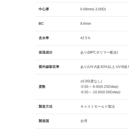
中心厚
0.08mm(-3.00D)
BC
8.6mm
含水率
42.5％
保湿成分
あり(MPCポリマー配合)
紫外線吸収率
あり(UV-A波:83%以上 UV-B波
±0.00(度なし)
度数
-0.50～-6.00(0.25Dstep)
-6.50～-10.00(0.50Dstep)
製造方法
キャストモールド製法
製造国
台湾