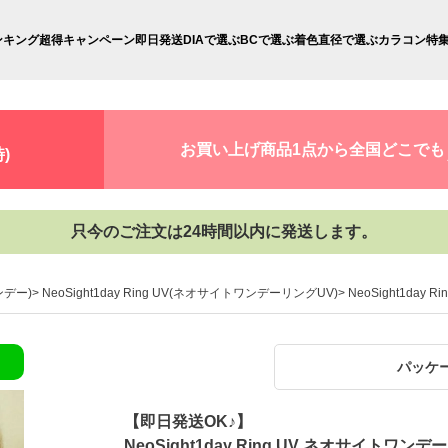
ンキング
超得キャンペーン
即日発送
DIAで選ぶ
BCで選ぶ
着色直径で選ぶ
カラコン特
お買い上げ商品1点から全国どこでも
)
只今のご注文は24時間以内に発送します。
ンデー)
NeoSight1day Ring UV(ネオサイトワンデーリングUV)
NeoSight1da
パッケ
【即日発送OK♪】
NeoSight1day Ring UV ネオサイトワン