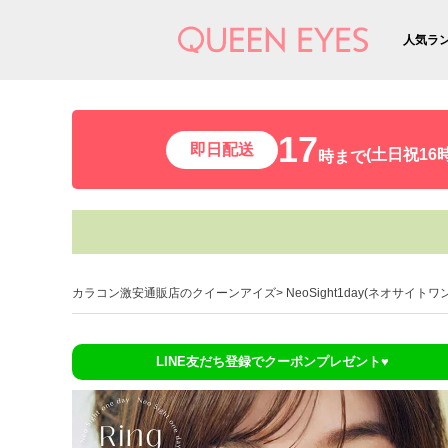
人気ラ
17
即日配送
(土日祝16時
時まで
カラコン激安通販店のクイーンアイズ
NeoSight1day(ネオサイトワ
LINE友だち登録でクーポンプレゼント♥