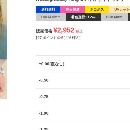
送料無料
即日発送
ネコポス
UVカット
DIA14.0mm
着色直径13.2㎜
BC8.6mm
¥
2,952
販売価格
税込
[
27
ポイント進呈 ]
送料込
±0.00(度なし)
-0.50
-0.75
-1.00
-1.25