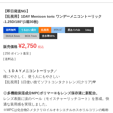
【即日発送NG】
【乱視用】1DAY Menicon toric ワンデーメニコントーリック
-1.25D/180°(1箱30枚)
送料無料
うるおい成分
乱視用
ｸﾘｱﾚﾝｽﾞ
度ありのみ
1day
DIA14.5mm
BC8.7mm
含水率55%
¥
2,750
販売価格
税込
[
250
ポイント進呈 ]
送料込
＼
１ＤＡＹメニコントーリック
／
瞳にやさしく、使う人にもやさしい
【乱視用】1日使い捨てソフトコンタクトレンズ(クリア)💙
😉
多機能保湿成分MPCポリマー
をレンズ保存液に新配合。
※
レンズ表面に涙のベール（モイスチャーリッチコート）を形成。快
適な装用感を実現しました。
※MPCは化合物2-メタクリロイルオキシエチルホスホリルコリンの略称