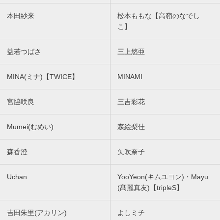
本田紗来
松本ももな【高嶺のなでし
こ】
益若つばさ
三上悠亜
MINA(ミナ)【TWICE】
MINAMI
宮脇咲良
三吉彩花
Mumei(むめい)
森絵梨佳
森香澄
矢吹奈子
Uchan
YooYeon(キムユヨン)・Mayu
(髙麗真友)【tripleS】
吉田朱里(アカリン)
よしミチ