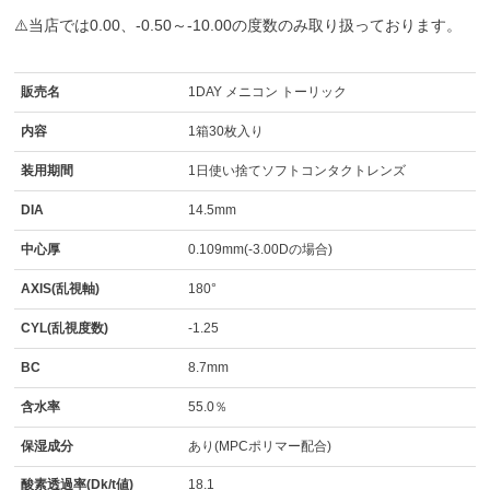
⚠️当店では0.00、-0.50～-10.00の度数のみ取り扱っております。
販売名
1DAY メニコン トーリック
内容
1箱30枚入り
装用期間
1日使い捨てソフトコンタクトレンズ
DIA
14.5mm
中心厚
0.109mm(-3.00Dの場合)
AXIS(乱視軸)
180°
CYL(乱視度数)
-1.25
BC
8.7mm
含水率
55.0％
保湿成分
あり(MPCポリマー配合)
酸素透過率(Dk/t値)
18.1