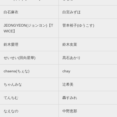
白石麻衣
白宮みずほ
JEONGYEON(ジョンヨン)【T
菅本裕子(ゆうこす)
WICE】
鈴木愛理
鈴木友菜
せいせい(田向星華)
髙石あかり
chaena(ちぇな)
chay
ちゃんみな
辻希美
てんちむ
轟すみれ
なえなの
中野恵那