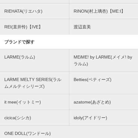
RIEHATA(リエハタ)
RINON(村上璃杏)【ME:I】
REI(直井怜)【IVE】
渡辺直美
ブランドで探す
LARME(ラルム)
MEiME! by LARME(メイメ! by
ラルム)
LARME MELTY SERIES(ラル
Betties(ベティーズ)
ムメルティシリーズ)
it mee(イットミー)
azatome(あざとめ)
cicica(シシカ)
idoly(アイドリー)
ONE DOLL(ワンドール)