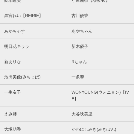
鈴木瞳美
守屋麗奈【櫻坂46】
黒宮れい【REIRIE】
古川優香
あかちゃす
あやちゃん
明日花キララ
新木優子
新ありな
Rちゃん
池田美優(みちょぱ)
一条響
一生友子
WONYOUNG(ウォニョン)【IV
E】
えみ姉
大谷映美里
大塚萌香
かわにしみき(みきぽん)