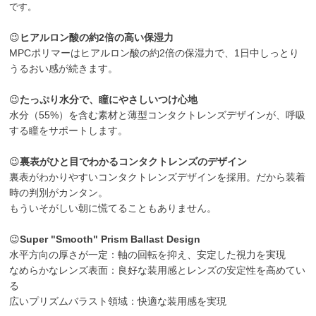
です。
😉
ヒアルロン酸の約2倍の高い保湿力
MPCポリマーはヒアルロン酸の約2倍の保湿力で、1日中しっとり
うるおい感が続きます。
😉
たっぷり水分で、瞳にやさしいつけ心地
水分（55%）を含む素材と薄型コンタクトレンズデザインが、呼吸
する瞳をサポートします。
😉
裏表がひと目でわかるコンタクトレンズのデザイン
裏表がわかりやすいコンタクトレンズデザインを採用。だから装着
時の判別がカンタン。
もういそがしい朝に慌てることもありません。
😉
Super "Smooth" Prism Ballast Design
水平方向の厚さが一定：軸の回転を抑え、安定した視力を実現
なめらかなレンズ表面：良好な装用感とレンズの安定性を高めてい
る
広いプリズムバラスト領域：快適な装用感を実現