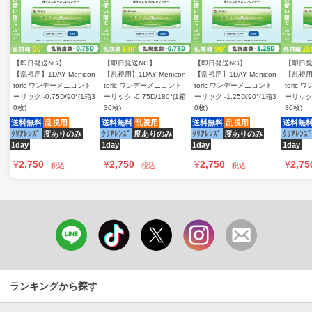
【即日発送NG】
【即日発送NG】
【即日発送NG】
【即日発
【乱視用】1DAY Menicon
【乱視用】1DAY Menicon
【乱視用】1DAY Menicon
【乱視用】
toric ワンデーメニコント
toric ワンデーメニコント
toric ワンデーメニコント
toric
ーリック -0.75D/90°(1箱3
ーリック -0.75D/180°(1箱
ーリック -1.25D/90°(1箱3
ーリック -
0枚)
30枚)
0枚)
30枚)
送料無料
乱視用
送料無料
乱視用
送料無料
乱視用
送料無
ｸﾘｱﾚﾝｽﾞ
度ありのみ
ｸﾘｱﾚﾝｽﾞ
度ありのみ
ｸﾘｱﾚﾝｽﾞ
度ありのみ
ｸﾘｱﾚﾝｽﾞ
1day
1day
1day
1day
¥
2,750
¥
2,750
¥
2,750
¥
2,75
税込
税込
税込
ランキングから探す