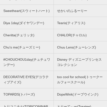
Sweetheart(スウィートハート)
せかいのふるーりー
Diya 1day(ダイヤワンデー)
Tearis(ティアリス)
Cheritta(チェリッタ)
CHALOR(チャロル)
Chu's me(チューズミー)
Chuu Lens(チューレンズ)
#CHOUCHOU1day(チュチュワ
Disney ディズニープリンセス
ンデー)
コレクション
DECORATIVE EYES(デコラテ
too cool for school(トゥークー
ィブアイズ)
ルフォースクール)
TOPARDS(トパーズ)
DopeWink(ドープウインク)
トリコニナル(TORICONINAR
とりーてぃー(Treatee)