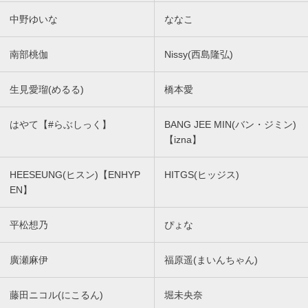
中野ゆいな
ななこ
南部桃伽
Nissy(西島隆弘)
生見愛瑠(めるる)
橋本愛
はやて【#らぶしっく】
BANG JEE MIN(バン・ジミン)
【izna】
HEESEUNG(ヒスン)【ENHYP
HITGS(ヒッジス)
EN】
平松想乃
ぴょな
廣瀬麻伊
福原遥(まいんちゃん)
藤田ニコル(にこるん)
堀未央奈