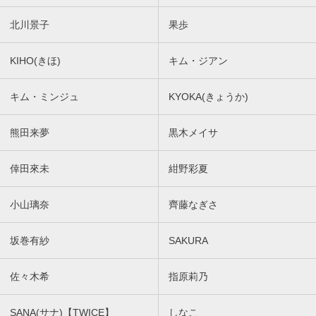
北川景子
果歩
KIHO(きほ)
キム・ジアン
キム・ミンジュ
KYOKA(きょうか)
熊田来夢
黒木メイサ
倖田來未
紺野彩夏
小山璃奈
齊藤なぎさ
坂巻有紗
SAKURA
佐々木希
指原莉乃
SANA(サナ)【TWICE】
しなこ