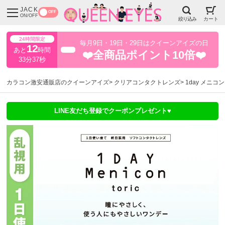
JACK
OFF
ON/OFF
絞り込み
カート
24時間限定
毎月9日・19日・29日はクイーンアイズの日
12
あと
時間
超得
❤️全商品ポイント10倍❤️
33分36秒
カラコン激安通販店のクイーンアイズ
クリアコンタクトレンズ
1day メニコ
LINE友だち登録でクーポンプレゼント♥