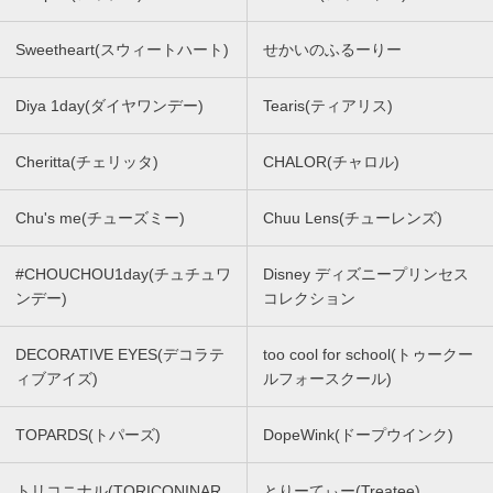
Sweetheart(スウィートハート)
せかいのふるーりー
Diya 1day(ダイヤワンデー)
Tearis(ティアリス)
Cheritta(チェリッタ)
CHALOR(チャロル)
Chu's me(チューズミー)
Chuu Lens(チューレンズ)
#CHOUCHOU1day(チュチュワ
Disney ディズニープリンセス
ンデー)
コレクション
DECORATIVE EYES(デコラテ
too cool for school(トゥークー
ィブアイズ)
ルフォースクール)
TOPARDS(トパーズ)
DopeWink(ドープウインク)
トリコニナル(TORICONINAR
とりーてぃー(Treatee)