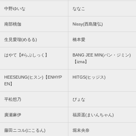
中野ゆいな
ななこ
南部桃伽
Nissy(西島隆弘)
生見愛瑠(めるる)
橋本愛
はやて【#らぶしっく】
BANG JEE MIN(バン・ジミン)
【izna】
HEESEUNG(ヒスン)【ENHYP
HITGS(ヒッジス)
EN】
平松想乃
ぴょな
廣瀬麻伊
福原遥(まいんちゃん)
藤田ニコル(にこるん)
堀未央奈