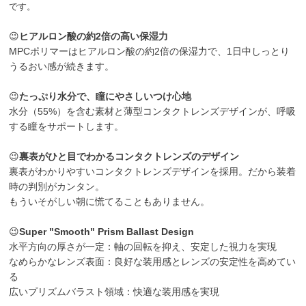
です。
😉
ヒアルロン酸の約2倍の高い保湿力
MPCポリマーはヒアルロン酸の約2倍の保湿力で、1日中しっとり
うるおい感が続きます。
😉
たっぷり水分で、瞳にやさしいつけ心地
水分（55%）を含む素材と薄型コンタクトレンズデザインが、呼吸
する瞳をサポートします。
😉
裏表がひと目でわかるコンタクトレンズのデザイン
裏表がわかりやすいコンタクトレンズデザインを採用。だから装着
時の判別がカンタン。
もういそがしい朝に慌てることもありません。
😉
Super "Smooth" Prism Ballast Design
水平方向の厚さが一定：軸の回転を抑え、安定した視力を実現
なめらかなレンズ表面：良好な装用感とレンズの安定性を高めてい
る
広いプリズムバラスト領域：快適な装用感を実現