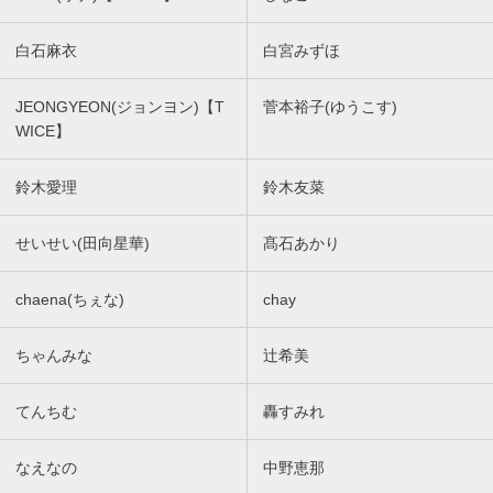
白石麻衣
白宮みずほ
JEONGYEON(ジョンヨン)【T
菅本裕子(ゆうこす)
WICE】
鈴木愛理
鈴木友菜
せいせい(田向星華)
髙石あかり
chaena(ちぇな)
chay
ちゃんみな
辻希美
てんちむ
轟すみれ
なえなの
中野恵那