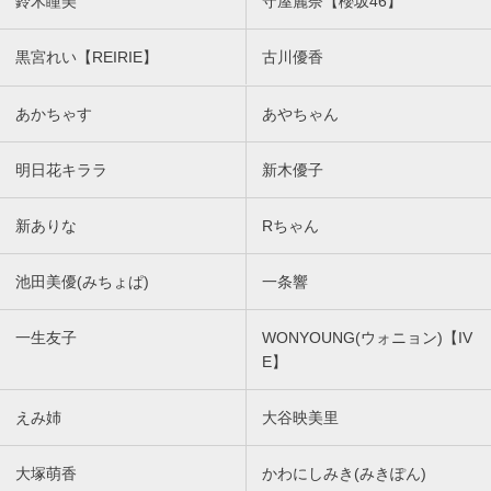
鈴木瞳美
守屋麗奈【櫻坂46】
黒宮れい【REIRIE】
古川優香
あかちゃす
あやちゃん
明日花キララ
新木優子
新ありな
Rちゃん
池田美優(みちょぱ)
一条響
一生友子
WONYOUNG(ウォニョン)【IV
E】
えみ姉
大谷映美里
大塚萌香
かわにしみき(みきぽん)