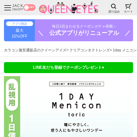
JACK
OFF
ON/OFF
絞り込み
カート
アプリ限定
毎日1回まわせるクーポンガチャ搭載✨
最大
＼ 公式アプリがリニューアル ／
15%OFF
カラコン激安通販店のクイーンアイズ
クリアコンタクトレンズ
1day メニコ
LINE友だち登録でクーポンプレゼント♥