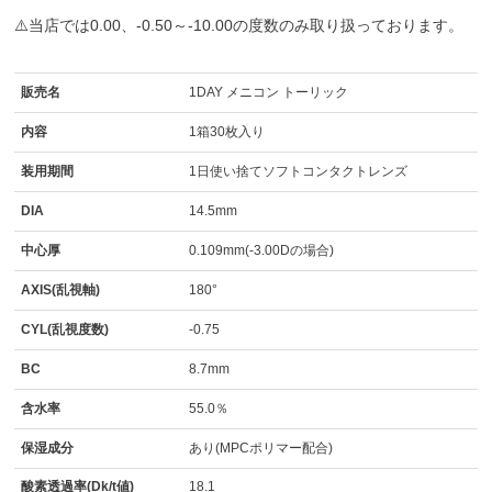
⚠️当店では0.00、-0.50～-10.00の度数のみ取り扱っております。
販売名
1DAY メニコン トーリック
内容
1箱30枚入り
装用期間
1日使い捨てソフトコンタクトレンズ
DIA
14.5mm
中心厚
0.109mm(-3.00Dの場合)
AXIS(乱視軸)
180°
CYL(乱視度数)
-0.75
BC
8.7mm
含水率
55.0％
保湿成分
あり(MPCポリマー配合)
酸素透過率(Dk/t値)
18.1