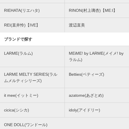
RIEHATA(リエハタ)
RINON(村上璃杏)【ME:I】
REI(直井怜)【IVE】
渡辺直美
ブランドで探す
LARME(ラルム)
MEiME! by LARME(メイメ! by
ラルム)
LARME MELTY SERIES(ラル
Betties(ベティーズ)
ムメルティシリーズ)
it mee(イットミー)
azatome(あざとめ)
cicica(シシカ)
idoly(アイドリー)
ONE DOLL(ワンドール)