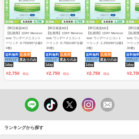
【即日発送NG】
【即日発送NG】
【即日発送NG】
【即日発
【乱視用】1DAY Menicon
【乱視用】1DAY Menicon
【乱視用】1DAY Menicon
【乱視用】
toric ワンデーメニコント
toric ワンデーメニコント
toric ワンデーメニコント
toric
ーリック -0.75D/90°(1箱3
ーリック -0.75D/180°(1箱
ーリック -1.25D/90°(1箱3
ーリック -
0枚)
30枚)
0枚)
30枚)
送料無料
乱視用
送料無料
乱視用
送料無料
乱視用
送料無
ｸﾘｱﾚﾝｽﾞ
度ありのみ
ｸﾘｱﾚﾝｽﾞ
度ありのみ
ｸﾘｱﾚﾝｽﾞ
度ありのみ
ｸﾘｱﾚﾝｽﾞ
1day
1day
1day
1day
¥
2,750
¥
2,750
¥
2,750
¥
2,75
税込
税込
税込
ランキングから探す