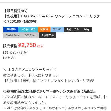
【即日発送NG】
【乱視用】1DAY Menicon toric ワンデーメニコントーリック
-0.75D/180°(1箱30枚)
送料無料
うるおい成分
乱視用
ｸﾘｱﾚﾝｽﾞ
度ありのみ
1day
DIA14.5mm
BC8.7mm
含水率55%
¥
2,750
販売価格
税込
[
25
ポイント進呈 ]
送料込
＼
１ＤＡＹメニコントーリック
／
瞳にやさしく、使う人にもやさしい
【乱視用】1日使い捨てソフトコンタクトレンズ(クリア)💙
😉
多機能保湿成分MPCポリマー
をレンズ保存液に新配合。
※
レンズ表面に涙のベール（モイスチャーリッチコート）を形成。快
適な装用感を実現しました。
※MPCは化合物2-メタクリロイルオキシエチルホスホリルコリンの略称