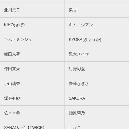
北川景子
果歩
KIHO(きほ)
キム・ジアン
キム・ミンジュ
KYOKA(きょうか)
熊田来夢
黒木メイサ
倖田來未
紺野彩夏
小山璃奈
齊藤なぎさ
坂巻有紗
SAKURA
佐々木希
指原莉乃
SANA(サナ)【TWICE】
しなこ