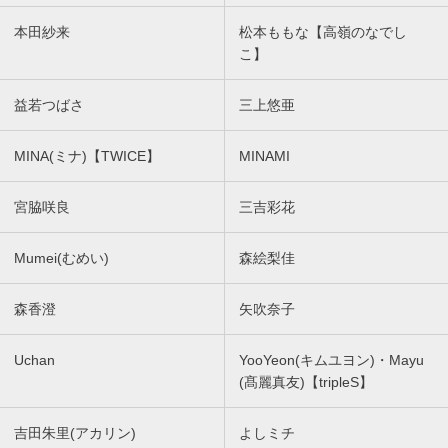
本田紗来
松本ももな【高嶺のなでし
こ】
益若つばさ
三上悠亜
MINA(ミナ)【TWICE】
MINAMI
宮脇咲良
三吉彩花
Mumei(むめい)
森絵梨佳
森香澄
矢吹奈子
Uchan
YooYeon(キムユヨン)・Mayu
(髙麗真友)【tripleS】
吉田朱里(アカリン)
よしミチ