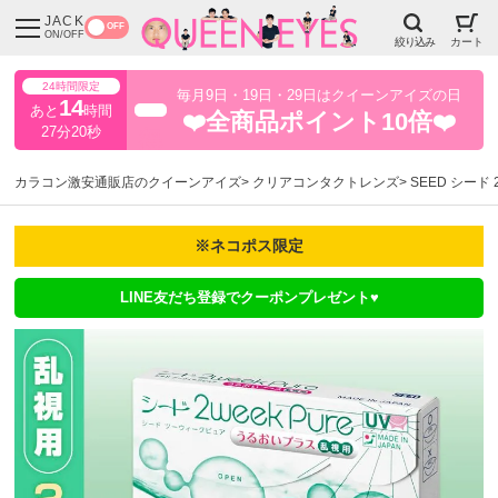
JACK
OFF
ON/OFF
絞り込み
カート
24時間限定
毎月9日・19日・29日はクイーンアイズの日
14
あと
時間
超得
❤️全商品ポイント10倍❤️
27分19秒
カラコン激安通販店のクイーンアイズ
クリアコンタクトレンズ
SEED シード 
※ネコポス限定
LINE友だち登録でクーポンプレゼント♥