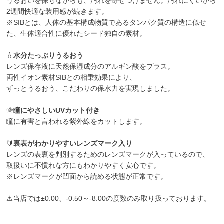
うるおいを保ちながらも、汚れを寄せつけません。汚れにくいから
2週間快適な装用感が続きます。
※SIBとは、人体の基本構成物質であるタンパク質の構造に似せ
た、生体適合性に優れたシード独自の素材。
💧
水分たっぷりうるおう
レンズ保存液に天然保湿成分のアルギン酸をプラス。
両性イオン素材SIBとの相乗効果により、
ずっとうるおう、こだわりの保水力を実現しました。
🌞
瞳にやさしいUVカット付き
瞳に有害と言われる紫外線をカットします。
🔰
裏表がわかりやすいレンズマーク入り
レンズの表裏を判別するためのレンズマークが入っているので、
取扱いに不慣れな方にもわかりやすく安心です。
※レンズマークが凹面から読める状態が正常です。
⚠️当店では±0.00、-0.50～-8.00の度数のみ取り扱っております。