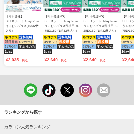
【即日発送】
【即日発送NG】
【即日発送NG】
【即日発
SEED シード 1day Pure
SEED シード 1day Pure
SEED シード 1day Pure
SEED シ
うるおいプラス(1箱32枚
うるおいプラス乱視用 -0.
うるおいプラス乱視用 -1.
うるおい
入り)
75D/180°(1箱32枚入り)
25D/180°(1箱32枚入り)
75D/18
ネコポス
送料無料
ネコポス
送料無料
ネコポス
送料無料
ネコポ
即日発送
UVカット
UVカット
乱視用
UVカット
乱視用
UVカッ
ｸﾘｱﾚﾝｽﾞ
度ありのみ
ｸﾘｱﾚﾝｽﾞ
度ありのみ
ｸﾘｱﾚﾝｽﾞ
度ありのみ
ｸﾘｱﾚﾝｽﾞ
1day
1day
1day
1day
¥
2,035
¥
2,640
¥
2,640
¥
2,64
税込
税込
税込
ランキングから探す
カラコン人気ランキング