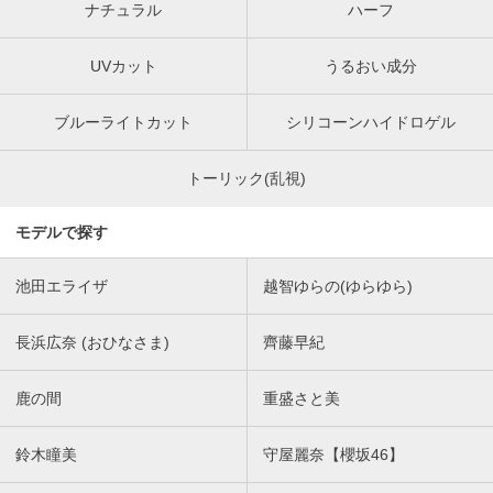
ナチュラル
ハーフ
UVカット
うるおい成分
ブルーライトカット
シリコーンハイドロゲル
トーリック(乱視)
モデルで探す
池田エライザ
越智ゆらの(ゆらゆら)
長浜広奈 (おひなさま)
齊藤早紀
鹿の間
重盛さと美
鈴木瞳美
守屋麗奈【櫻坂46】