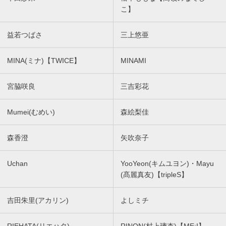
こ】
益若つばさ
三上悠亜
MINA(ミナ)【TWICE】
MINAMI
宮脇咲良
三吉彩花
Mumei(むめい)
森絵梨佳
森香澄
矢吹奈子
Uchan
YooYeon(キムユヨン)・Mayu
(髙麗真友)【tripleS】
吉田朱里(アカリン)
よしミチ
RIEHATA(リエハタ)
RINON(村上璃杏)【ME:I】