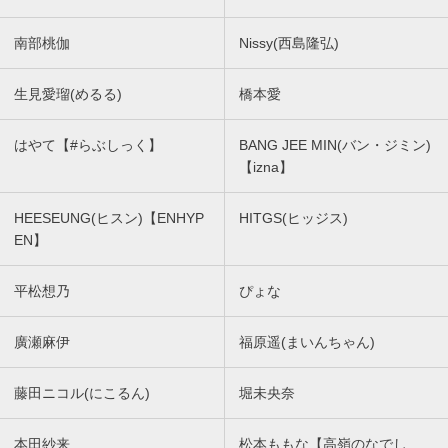
南部桃伽
Nissy(西島隆弘)
生見愛瑠(めるる)
橋本愛
はやて【#らぶしっく】
BANG JEE MIN(バン・ジミン)
【izna】
HEESEUNG(ヒスン)【ENHYP
HITGS(ヒッジス)
EN】
平松想乃
ぴょな
廣瀬麻伊
福原遥(まいんちゃん)
藤田ニコル(にこるん)
堀未央奈
本田紗来
松本ももな【高嶺のなでし