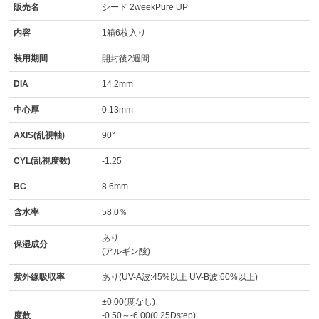
販売名
シード 2weekPure UP
内容
1箱6枚入り
装用期間
開封後2週間
DIA
14.2mm
中心厚
0.13mm
AXIS(乱視軸)
90°
CYL(乱視度数)
-1.25
BC
8.6mm
含水率
58.0％
あり
保湿成分
(アルギン酸)
紫外線吸収率
あり(UV-A波:45%以上 UV-B波:60%以上)
±0.00(度なし)
度数
-0.50～-6.00(0.25Dstep)