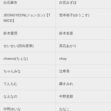
白石麻衣
白宮みずほ
JEONGYEON(ジョンヨン)【T
菅本裕子(ゆうこす)
WICE】
鈴木愛理
鈴木友菜
せいせい(田向星華)
髙石あかり
chaena(ちぇな)
chay
ちゃんみな
辻希美
てんちむ
轟すみれ
なえなの
中野恵那
中野ゆいな
ななこ