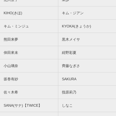
KIHO(きほ)
キム・ジアン
キム・ミンジュ
KYOKA(きょうか)
熊田来夢
黒木メイサ
倖田來未
紺野彩夏
小山璃奈
齊藤なぎさ
坂巻有紗
SAKURA
佐々木希
指原莉乃
SANA(サナ)【TWICE】
しなこ