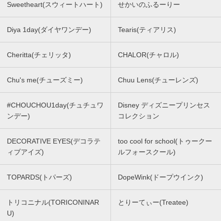
Sweetheart(スウィートハート)
せかいのふるーりー
Diya 1day(ダイヤワンデー)
Tearis(ティアリス)
Cheritta(チェリッタ)
CHALOR(チャロル)
Chu's me(チューズミー)
Chuu Lens(チューレンズ)
#CHOUCHOU1day(チュチュワ
Disney ディズニープリンセス
ンデー)
コレクション
DECORATIVE EYES(デコラテ
too cool for school(トゥークー
ィブアイズ)
ルフォースクール)
TOPARDS(トパーズ)
DopeWink(ドープウインク)
トリコニナル(TORICONINAR
とりーてぃー(Treatee)
U)