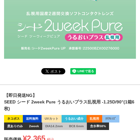
【即日発送NG】
SEED シード 2week Pure うるおいプラス乱視用 -1.25D/90°(1箱6
枚)
ネコポス
送料無料
UVカット
うるおい成分
乱視用
ｸﾘｱﾚﾝｽﾞ
度ありのみ
2week
DIA14.2mm
BC8.6mm
含水率58%
¥
2,365
販売価格
税込