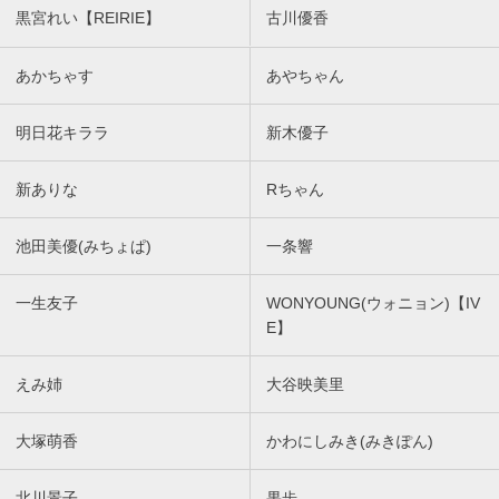
黒宮れい【REIRIE】
古川優香
あかちゃす
あやちゃん
明日花キララ
新木優子
新ありな
Rちゃん
池田美優(みちょぱ)
一条響
一生友子
WONYOUNG(ウォニョン)【IV
E】
えみ姉
大谷映美里
大塚萌香
かわにしみき(みきぽん)
北川景子
果歩