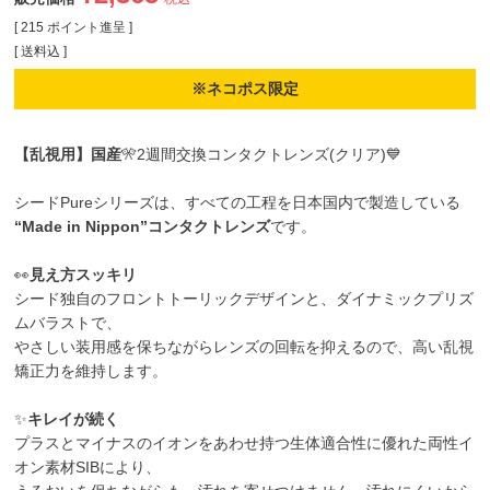
[
215
ポイント進呈 ]
送料込
※ネコポス限定
【乱視用】国産
🎌2週間交換コンタクトレンズ(クリア)💙
シードPureシリーズは、すべての工程を日本国内で製造している
“Made in Nippon”コンタクトレンズ
です。
👀
見え方スッキリ
シード独自のフロントトーリックデザインと、ダイナミックプリズ
ムバラストで、
やさしい装用感を保ちながらレンズの回転を抑えるので、高い乱視
矯正力を維持します。
✨
キレイが続く
プラスとマイナスのイオンをあわせ持つ生体適合性に優れた両性イ
オン素材SIBにより、