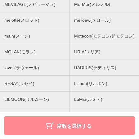
MEVILAGE(メビラージュ)
MerMer(メルメル)
melotte(メロット)
melloew(メロール)
main(メーン)
Motecon(モテコン/超モテコン)
MOLAK(モラク)
URIA(ユリア)
loveil(ラヴェール)
RADIRIS(ラディリス)
RESAY(リセイ)
Lillbon(リルボン)
LILMOON(リルムーン)
LuMia(ルミア)
Luna Natural 1day(ルナナチュ
Lemieu(ルミュー)
ラルワンデー)
度数を選択する
rom'u(ロミュ)
WANAF(ワナフ)