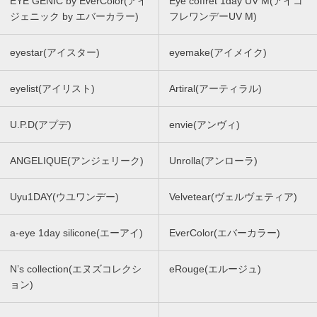
EYE GENIC by EverColor(アイ
Eye coffret 1day UV M(アイコ
ジェニック by エバーカラー)
フレワンデーUV M)
eyestar(アイスター)
eyemake(アイメイク)
eyelist(アイリスト)
Artiral(アーティラル)
U.P.D(アプデ)
envie(アンヴィ)
ANGELIQUE(アンジェリーク)
Unrolla(アンローラ)
Uyu1DAY(ウユワンデー)
Velvetear(ヴェルヴェティア)
a-eye 1day silicone(エーアイ)
EverColor(エバーカラー)
N’s collection(エヌズコレクシ
eRouge(エルージュ)
ョン)