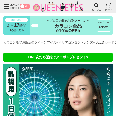
JACK
OFF
ON/OFF
絞り込み
カート
本日限定
✧ゾロ目の日の特別クーポン✧
クーポンコード
17
カラコン全品
あと
時間
超得
zorome
⭐10％OFF⭐
50分40秒
カラコン激安通販店のクイーンアイズ
クリアコンタクトレンズ
SEED シード 
LINE友だち登録でクーポンプレゼント♥