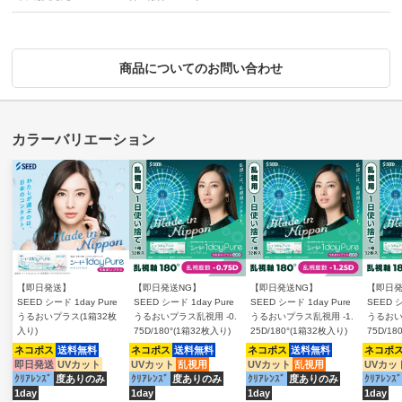
商品についてのお問い合わせ
【即日発送】
【即日発送NG】
【即日発送NG】
【即日発
SEED シード 1day Pure
SEED シード 1day Pure
SEED シード 1day Pure
SEED シ
うるおいプラス(1箱32枚
うるおいプラス乱視用 -0.
うるおいプラス乱視用 -1.
うるおい
入り)
75D/180°(1箱32枚入り)
25D/180°(1箱32枚入り)
75D/18
ネコポス
送料無料
ネコポス
送料無料
ネコポス
送料無料
ネコポ
即日発送
UVカット
UVカット
乱視用
UVカット
乱視用
UVカッ
ｸﾘｱﾚﾝｽﾞ
度ありのみ
ｸﾘｱﾚﾝｽﾞ
度ありのみ
ｸﾘｱﾚﾝｽﾞ
度ありのみ
ｸﾘｱﾚﾝｽﾞ
1day
1day
1day
1day