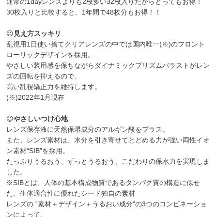
通常の1dayレンズよりも2枚多い32枚入りだからとってもお得！
30枚入りと比較すると、1年間で48枚分もお得！！
😉
見え方スッキリ
乱視用1日使い捨てクリアレンズの中では国内唯一(※)のフロント
ローリックデザインを採用。
やさしい装用感を保ちながらダイナミックプリズムバラストがレン
ズの回転を抑えるので、
高い乱視矯正力を維持します。
(※)2022年1月現在
😉
やさしいつけ心地
レンズ保存液に天然保湿成分のアルギン酸をプラス。
また、レンズ素材は、水分を引き寄せてとどめる力が強い両性イオ
ン素材“SIB”を採用。
たっぷりうるおう、ずっとうるおう、こだわりの保水力を実現しま
した。
※SIBとは、人体の基本構成物質であるタンパク質の構造に似せ
た、生体適合性に優れたシード独自の素材
レンズの ‟素材＋デザイン＋うるおい成分”の3つのコンビネーショ
ンによって、