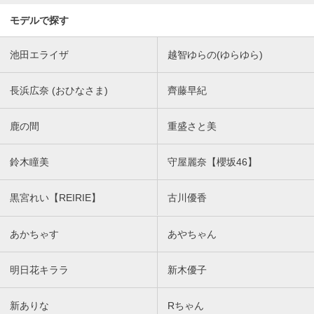
モデルで探す
池田エライザ
越智ゆらの(ゆらゆら)
長浜広奈 (おひなさま)
齊藤早紀
鹿の間
重盛さと美
鈴木瞳美
守屋麗奈【櫻坂46】
黒宮れい【REIRIE】
古川優香
あかちゃす
あやちゃん
明日花キララ
新木優子
新ありな
Rちゃん