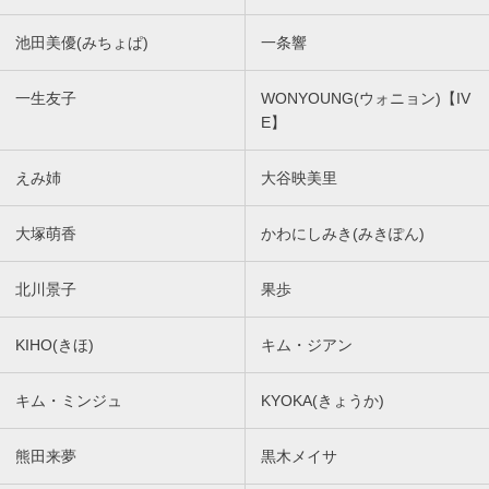
池田美優(みちょぱ)
一条響
一生友子
WONYOUNG(ウォニョン)【IV
E】
えみ姉
大谷映美里
大塚萌香
かわにしみき(みきぽん)
北川景子
果歩
KIHO(きほ)
キム・ジアン
キム・ミンジュ
KYOKA(きょうか)
熊田来夢
黒木メイサ