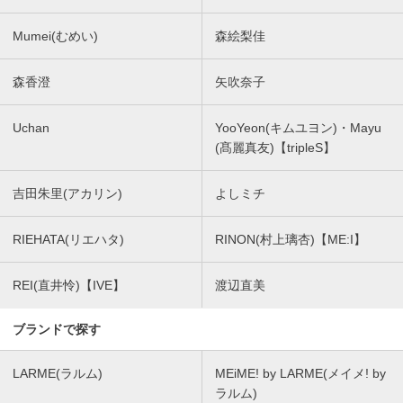
Mumei(むめい)
森絵梨佳
森香澄
矢吹奈子
Uchan
YooYeon(キムユヨン)・Mayu
(髙麗真友)【tripleS】
吉田朱里(アカリン)
よしミチ
RIEHATA(リエハタ)
RINON(村上璃杏)【ME:I】
REI(直井怜)【IVE】
渡辺直美
ブランドで探す
LARME(ラルム)
MEiME! by LARME(メイメ! by
ラルム)