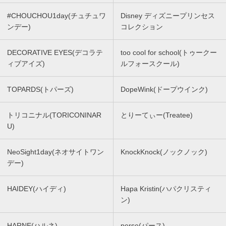
#CHOUCHOU1day(チュチュワ
Disney ディズニープリンセス
ンデー)
コレクション
DECORATIVE EYES(デコラテ
too cool for school(トゥークー
ィブアイズ)
ルフォースクール)
TOPARDS(トパーズ)
DopeWink(ドープウインク)
トリコニナル(TORICONINAR
とりーてぃー(Treatee)
U)
NeoSight1day(ネオサイトワン
KnockKnock(ノックノック)
デー)
HAIDEY(ハイディ)
Hapa Kristin(ハパクリスティ
ン)
HARNE(ハルネ)
perse(パース)