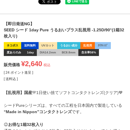
【即日発送NG】
SEED シード 1day Pure うるおいプラス乱視用 -1.25D/90°(1箱32
枚入り)
ネコポス
送料無料
UVカット
うるおい成分
乱視用
ｸﾘｱﾚﾝｽﾞ
度ありのみ
1day
DIA14.2mm
BC8.8mm
含水率58%
¥
2,640
販売価格
税込
[
24
ポイント進呈 ]
送料込
【乱視用】国産
🎌1日使い捨てソフトコンタクトレンズ(クリア)💙
シードPureシリーズは、すべての工程を日本国内で製造している
“Made in Nippon”コンタクトレンズ
です。
😉
お得な1箱32枚入り