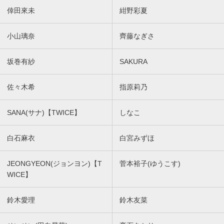
倖田來未
紺野彩夏
小山璃奈
齊藤なぎさ
坂巻有紗
SAKURA
佐々木希
指原莉乃
SANA(サナ)【TWICE】
しなこ
白石麻衣
白宮みずほ
JEONGYEON(ジョンヨン)【T
菅本裕子(ゆうこす)
WICE】
鈴木愛理
鈴木友菜