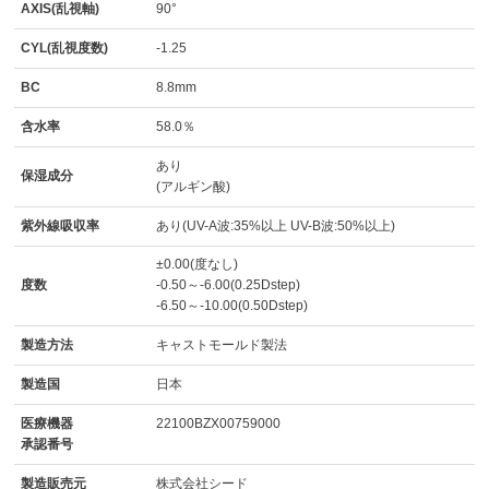
AXIS(乱視軸)
90°
CYL(乱視度数)
-1.25
BC
8.8mm
含水率
58.0％
あり
保湿成分
(アルギン酸)
紫外線吸収率
あり(UV-A波:35%以上 UV-B波:50%以上)
±0.00(度なし)
度数
-0.50～-6.00(0.25Dstep)
-6.50～-10.00(0.50Dstep)
製造方法
キャストモールド製法
製造国
日本
医療機器
22100BZX00759000
承認番号
製造販売元
株式会社シード