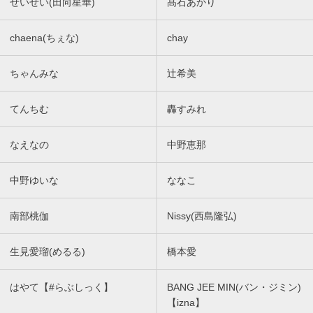
せいせい(田向星華)
髙石あかり
chaena(ちぇな)
chay
ちゃんみな
辻希美
てんちむ
轟すみれ
なえなの
中野恵那
中野ゆいな
ななこ
南部桃伽
Nissy(西島隆弘)
生見愛瑠(めるる)
橋本愛
はやて【#らぶしっく】
BANG JEE MIN(バン・ジミン)
【izna】