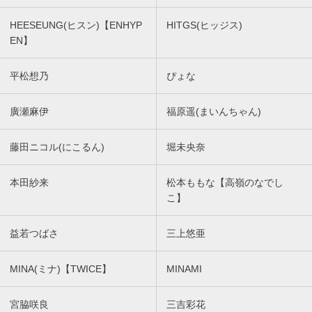
HEESEUNG(ヒスン)【ENHYP
HITGS(ヒッジス)
EN】
平松想乃
ぴょな
廣瀬麻伊
福原遥(まいんちゃん)
藤田ニコル(にこるん)
堀未央奈
本田紗来
松本ももな【高嶺のなでし
こ】
益若つばさ
三上悠亜
MINA(ミナ)【TWICE】
MINAMI
宮脇咲良
三吉彩花