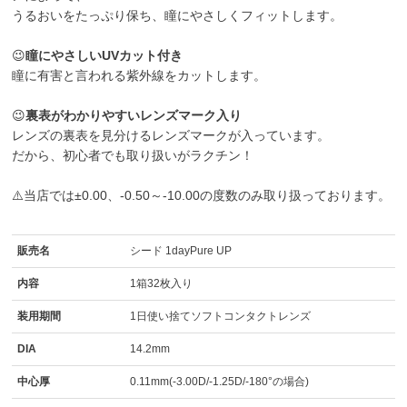
うるおいをたっぷり保ち、瞳にやさしくフィットします。
😉
瞳にやさしいUVカット付き
瞳に有害と言われる紫外線をカットします。
😉
裏表がわかりやすいレンズマーク入り
レンズの裏表を見分けるレンズマークが入っています。
だから、初心者でも取り扱いがラクチン！
⚠️当店では±0.00、-0.50～-10.00の度数のみ取り扱っております。
販売名
シード 1dayPure UP
内容
1箱32枚入り
装用期間
1日使い捨てソフトコンタクトレンズ
DIA
14.2mm
中心厚
0.11mm(-3.00D/-1.25D/-180°の場合)