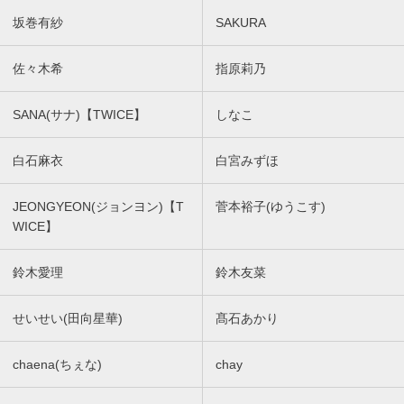
坂巻有紗
SAKURA
佐々木希
指原莉乃
SANA(サナ)【TWICE】
しなこ
白石麻衣
白宮みずほ
JEONGYEON(ジョンヨン)【T
菅本裕子(ゆうこす)
WICE】
鈴木愛理
鈴木友菜
せいせい(田向星華)
髙石あかり
chaena(ちぇな)
chay