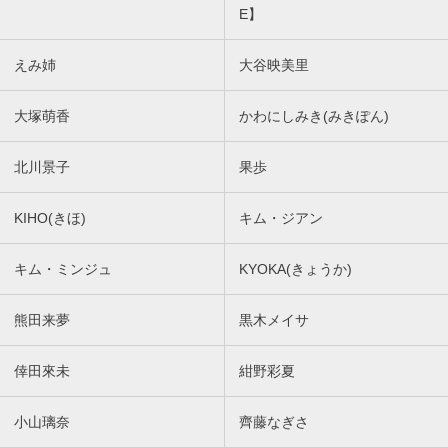
E】
えみ姉
大谷映美里
大塚萌香
かわにしみき(みきぽん)
北川景子
果歩
KIHO(きほ)
キム・ジアン
キム・ミンジュ
KYOKA(きょうか)
熊田来夢
黒木メイサ
倖田來未
紺野彩夏
小山璃奈
齊藤なぎさ