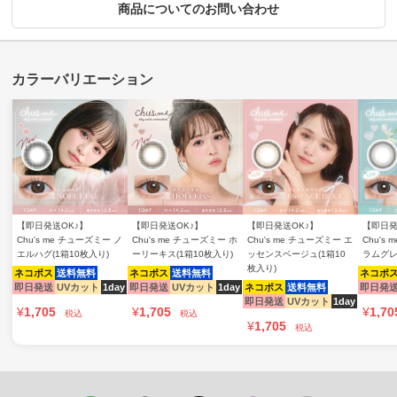
商品についてのお問い合わせ
【即日発送OK♪】
【即日発送OK♪】
【即日発送OK♪】
【即日発
Chu's me チューズミー ノ
Chu's me チューズミー ホ
Chu's me チューズミー エ
Chu's
エルハグ(1箱10枚入り)
ーリーキス(1箱10枚入り)
ッセンスベージュ(1箱10
ラムグレ
枚入り)
ネコポス
送料無料
ネコポス
送料無料
ネコポ
即日発送
UVカット
1day
即日発送
UVカット
1day
ネコポス
送料無料
即日発
即日発送
UVカット
1day
¥
1,705
¥
1,705
¥
1,70
税込
税込
¥
1,705
税込