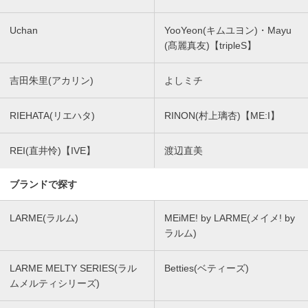
Uchan
YooYeon(キムユヨン)・Mayu
(髙麗真友)【tripleS】
吉田朱里(アカリン)
よしミチ
RIEHATA(リエハタ)
RINON(村上璃杏)【ME:I】
REI(直井怜)【IVE】
渡辺直美
ブランドで探す
LARME(ラルム)
MEiME! by LARME(メイメ! by
ラルム)
LARME MELTY SERIES(ラル
Betties(ベティーズ)
ムメルティシリーズ)