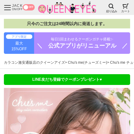
JACK
OFF
ON/OFF
絞り込み
カート
只今のご注文は24時間以内に発送します。
アプリ限定
毎日1回まわせるクーポンガチャ搭載✨
最大
＼ 公式アプリがリニューアル ／
15%OFF
カラコン激安通販店のクイーンアイズ
Chu's me(チューズミー)
Chu's me
LINE友だち登録でクーポンプレゼント♥