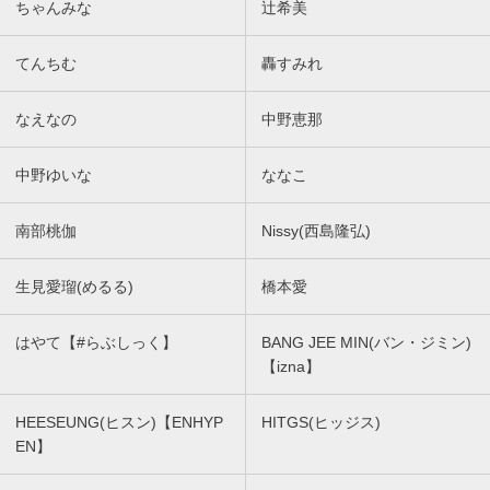
ちゃんみな
辻希美
てんちむ
轟すみれ
なえなの
中野恵那
中野ゆいな
ななこ
南部桃伽
Nissy(西島隆弘)
生見愛瑠(めるる)
橋本愛
はやて【#らぶしっく】
BANG JEE MIN(バン・ジミン)
【izna】
HEESEUNG(ヒスン)【ENHYP
HITGS(ヒッジス)
EN】