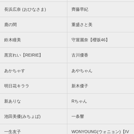
長浜広奈 (おひなさま)
齊藤早紀
鹿の間
重盛さと美
鈴木瞳美
守屋麗奈【櫻坂46】
黒宮れい【REIRIE】
古川優香
あかちゃす
あやちゃん
明日花キララ
新木優子
新ありな
Rちゃん
池田美優(みちょぱ)
一条響
一生友子
WONYOUNG(ウォニョン)【IV