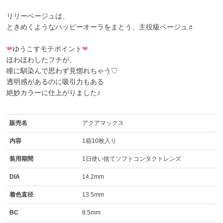
リリーベージュ
は、
ときめくようなハッピーオーラをまとう、主役級ベージュ♬
❤
ゆうこすモテポイント
❤
ほわほわしたフチが、
瞳に馴染んで思わず見惚れちゃう♡
透明感があるのに吸引力もある
絶妙カラーに仕上がりました♪
販売名
アクアマックス
内容
1箱10枚入り
装用期間
1日使い捨てソフトコンタクトレンズ
DIA
14.2mm
着色直径
13.5mm
BC
8.5mm