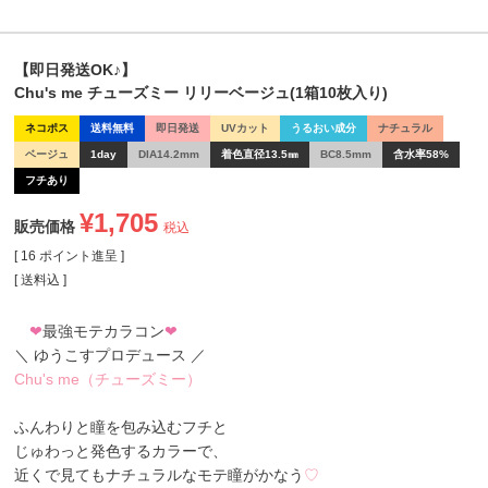
【即日発送OK♪】
Chu's me チューズミー リリーベージュ(1箱10枚入り)
ネコポス
送料無料
即日発送
UVカット
うるおい成分
ナチュラル
ベージュ
1day
DIA14.2mm
着色直径13.5㎜
BC8.5mm
含水率58%
フチあり
¥
1,705
販売価格
税込
[
16
ポイント進呈 ]
送料込
❤
最強モテカラコン
❤
＼ ゆうこすプロデュース ／
Chu's me（チューズミー）
ふんわりと瞳を包み込むフチと
じゅわっと発色するカラーで、
近くで見てもナチュラルなモテ瞳がかなう
♡