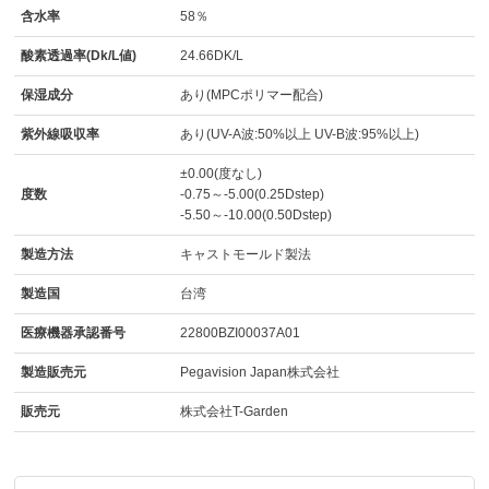
含水率
58％
酸素透過率(Dk/L値)
24.66DK/L
保湿成分
あり(MPCポリマー配合)
紫外線吸収率
あり(UV-A波:50%以上 UV-B波:95%以上)
±0.00(度なし)
度数
-0.75～-5.00(0.25Dstep)
-5.50～-10.00(0.50Dstep)
製造方法
キャストモールド製法
製造国
台湾
医療機器承認番号
22800BZI00037A01
製造販売元
Pegavision Japan株式会社
販売元
株式会社T-Garden