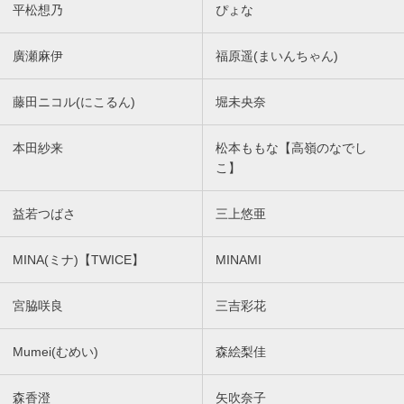
平松想乃
ぴょな
廣瀬麻伊
福原遥(まいんちゃん)
藤田ニコル(にこるん)
堀未央奈
本田紗来
松本ももな【高嶺のなでし
こ】
益若つばさ
三上悠亜
MINA(ミナ)【TWICE】
MINAMI
宮脇咲良
三吉彩花
Mumei(むめい)
森絵梨佳
森香澄
矢吹奈子