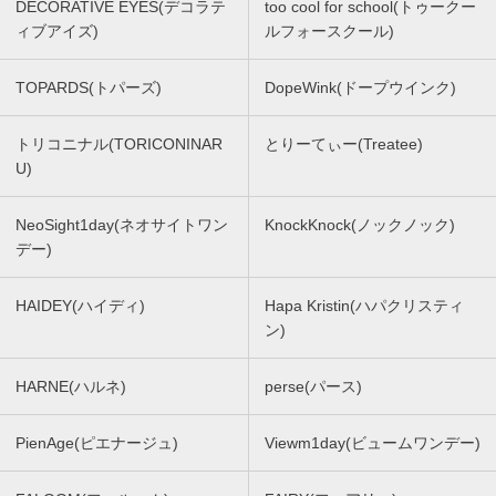
DECORATIVE EYES(デコラテ
too cool for school(トゥークー
ィブアイズ)
ルフォースクール)
TOPARDS(トパーズ)
DopeWink(ドープウインク)
トリコニナル(TORICONINAR
とりーてぃー(Treatee)
U)
NeoSight1day(ネオサイトワン
KnockKnock(ノックノック)
デー)
HAIDEY(ハイディ)
Hapa Kristin(ハパクリスティ
ン)
HARNE(ハルネ)
perse(パース)
PienAge(ピエナージュ)
Viewm1day(ビュームワンデー)