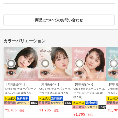
商品についてのお問い合わせ
【即日発送OK♪】
【即日発送OK♪】
【即日発送OK♪】
【即日発
Chu's me チューズミー ノ
Chu's me チューズミー ホ
Chu's me チューズミー エ
Chu's
エルハグ(1箱10枚入り)
ーリーキス(1箱10枚入り)
ッセンスベージュ(1箱10
ラムグレ
枚入り)
ネコポス
送料無料
ネコポス
送料無料
ネコポ
即日発送
UVカット
1day
即日発送
UVカット
1day
ネコポス
送料無料
即日発
即日発送
UVカット
1day
¥
1,705
¥
1,705
¥
1,70
税込
税込
¥
1,705
税込