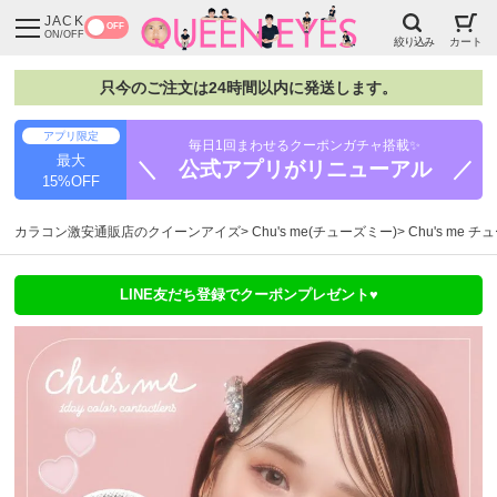
JACK
OFF
ON/OFF
絞り込み
カート
只今のご注文は24時間以内に発送します。
アプリ限定
毎日1回まわせるクーポンガチャ搭載✨
最大
＼ 公式アプリがリニューアル ／
15%OFF
カラコン激安通販店のクイーンアイズ
Chu's me(チューズミー)
Chu's me
LINE友だち登録でクーポンプレゼント♥