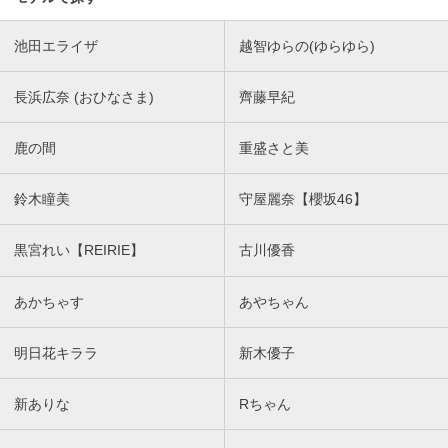
池田エライザ
越智ゆらの(ゆらゆら)
長浜広奈 (おひなさま)
齊藤早紀
鹿の間
重盛さと美
鈴木瞳美
守屋麗奈【櫻坂46】
黒宮れい【REIRIE】
古川優香
あかちゃす
あやちゃん
明日花キララ
新木優子
新ありな
Rちゃん