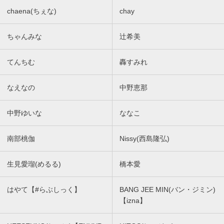
chaena(ちぇな)
chay
ちゃんみな
辻希美
てんちむ
轟すみれ
なえなの
中野恵那
中野ゆいな
ななこ
南部桃伽
Nissy(西島隆弘)
生見愛瑠(めるる)
橋本愛
はやて【#らぶしっく】
BANG JEE MIN(バン・ジミン)
【izna】