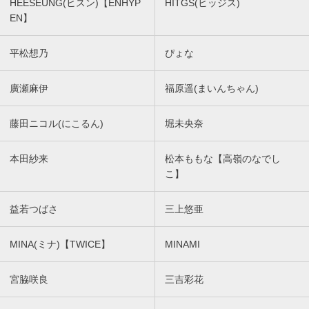
HEESEUNG(ヒスン)【ENHYP
HITGS(ヒッジス)
EN】
平松想乃
ぴょな
廣瀬麻伊
福原遥(まいんちゃん)
藤田ニコル(にこるん)
堀未央奈
本田紗来
松本ももな【高嶺のなでし
こ】
益若つばさ
三上悠亜
MINA(ミナ)【TWICE】
MINAMI
宮脇咲良
三吉彩花