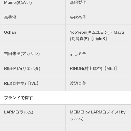
Mumei(むめい)
森絵梨佳
森香澄
矢吹奈子
Uchan
YooYeon(キムユヨン)・Mayu
(髙麗真友)【tripleS】
吉田朱里(アカリン)
よしミチ
RIEHATA(リエハタ)
RINON(村上璃杏)【ME:I】
REI(直井怜)【IVE】
渡辺直美
ブランドで探す
LARME(ラルム)
MEiME! by LARME(メイメ! by
ラルム)