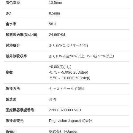
着色直径
13.5mm
BC
8.5mm
含水率
58％
酸素透過率(Dk/L値)
24.66DK/L
保湿成分
あり(MPCポリマー配合)
紫外線吸収率
あり(UV-A波:50%以上 UV-B波:95%以上)
±0.00(度なし)
度数
-0.75～-5.00(0.25Dstep)
-5.50～-10.00(0.50Dstep)
製造方法
キャストモールド製法
製造国
台湾
医療機器承認番号
22800BZI00037A01
製造販売元
Pegavision Japan株式会社
販売元
株式会社T-Garden