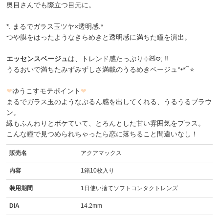
奥目さんでも際立つ目元に。
*. まるでガラス玉ツヤ×透明感.*
つや膜をはったようなきらめきと透明感に満ちた瞳を演出。
エッセンスベージュ
は、トレンド感たっぷり⊹🧸𖹭; !!
うるおいで満ちたみずみずしさ満載のうるめきベージュ°•*⁀⭐️
❤
ゆうこすモテポイント
❤
まるでガラス玉のようなぷるん感を出してくれる、うるうるブラウ
ン。
縁もふんわりとボケていて、とろんとした甘い雰囲気をプラス。
こんな瞳で見つめられちゃったら恋に落ちること間違いなし！
販売名
アクアマックス
内容
1箱10枚入り
装用期間
1日使い捨てソフトコンタクトレンズ
DIA
14.2mm