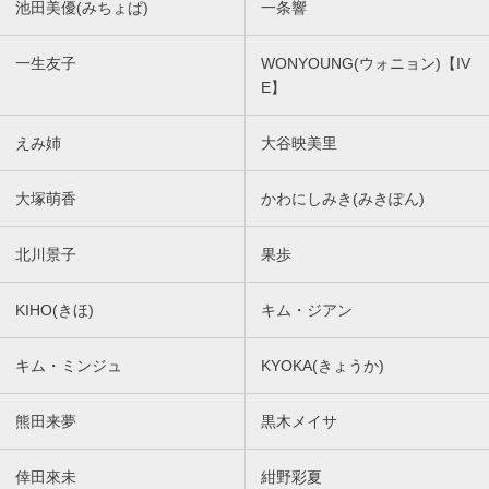
池田美優(みちょぱ)
一条響
一生友子
WONYOUNG(ウォニョン)【IV
E】
えみ姉
大谷映美里
大塚萌香
かわにしみき(みきぽん)
北川景子
果歩
KIHO(きほ)
キム・ジアン
キム・ミンジュ
KYOKA(きょうか)
熊田来夢
黒木メイサ
倖田來未
紺野彩夏