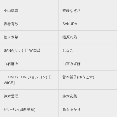
小山璃奈
齊藤なぎさ
坂巻有紗
SAKURA
佐々木希
指原莉乃
SANA(サナ)【TWICE】
しなこ
白石麻衣
白宮みずほ
JEONGYEON(ジョンヨン)【T
菅本裕子(ゆうこす)
WICE】
鈴木愛理
鈴木友菜
せいせい(田向星華)
髙石あかり