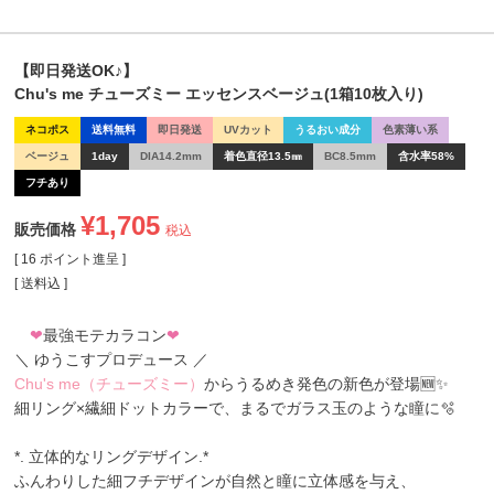
【即日発送OK♪】
Chu's me チューズミー エッセンスベージュ(1箱10枚入り)
ネコポス
送料無料
即日発送
UVカット
うるおい成分
色素薄い系
ベージュ
1day
DIA14.2mm
着色直径13.5㎜
BC8.5mm
含水率58%
フチあり
¥
1,705
販売価格
税込
[
16
ポイント進呈 ]
送料込
❤
最強モテカラコン
❤
＼ ゆうこすプロデュース ／
Chu's me（チューズミー）
からうるめき発色の新色が登場🆕✨
細リング×繊細ドットカラーで、まるでガラス玉のような瞳に🫧
*. 立体的なリングデザイン.*
ふんわりした細フチデザインが自然と瞳に立体感を与え、