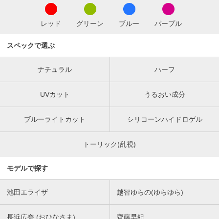
レッド
グリーン
ブルー
パープル
スペックで選ぶ
ナチュラル
ハーフ
UVカット
うるおい成分
ブルーライトカット
シリコーンハイドロゲル
トーリック(乱視)
モデルで探す
池田エライザ
越智ゆらの(ゆらゆら)
長浜広奈 (おひなさま)
齊藤早紀