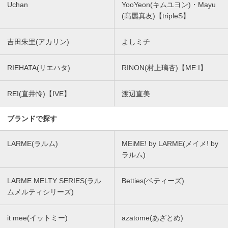
Uchan
YooYeon(キムユヨン)・Mayu
(髙麗真友)【tripleS】
吉田朱里(アカリン)
よしミチ
RIEHATA(リエハタ)
RINON(村上璃杏)【ME:I】
REI(直井怜)【IVE】
渡辺直美
ブランドで探す
LARME(ラルム)
MEiME! by LARME(メイメ! by
ラルム)
LARME MELTY SERIES(ラル
Betties(ベティーズ)
ムメルティシリーズ)
it mee(イットミー)
azatome(あざとめ)