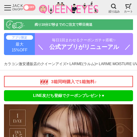
JACK
OFF
ON/OFF
絞り込み
カート
残り
10分16秒
までのご注文で即日発送
アプリ限定
毎日1回まわせるクーポンガチャ搭載✨
最大
＼ 公式アプリがリニューアル ／
15%OFF
カラコン激安通販店のクイーンアイズ
LARME(ラルム)
LARME MOISTURE
3箱同時購入で1箱無料♪
LINE友だち登録でクーポンプレゼント♥