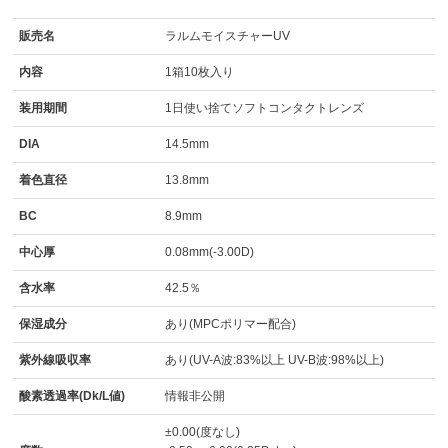
販売名
ラルムモイスチャーUV
内容
1箱10枚入り
装用期間
1日使い捨てソフトコンタクトレンズ
DIA
14.5mm
着色直径
13.8mm
BC
8.9mm
中心厚
0.08mm(-3.00D)
含水率
42.5％
保湿成分
あり(MPCポリマー配合)
紫外線吸収率
あり(UV-A波:83%以上 UV-B波:98%以上)
酸素透過率(Dk/L値)
情報非公開
±0.00(度なし)