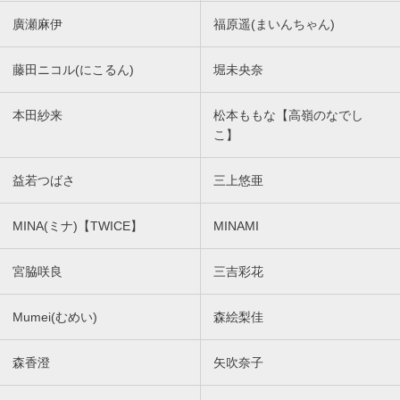
廣瀬麻伊
福原遥(まいんちゃん)
藤田ニコル(にこるん)
堀未央奈
本田紗来
松本ももな【高嶺のなでし
こ】
益若つばさ
三上悠亜
MINA(ミナ)【TWICE】
MINAMI
宮脇咲良
三吉彩花
Mumei(むめい)
森絵梨佳
森香澄
矢吹奈子