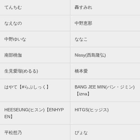
てんちむ
轟すみれ
なえなの
中野恵那
中野ゆいな
ななこ
南部桃伽
Nissy(西島隆弘)
生見愛瑠(めるる)
橋本愛
はやて【#らぶしっく】
BANG JEE MIN(バン・ジミン)
【izna】
HEESEUNG(ヒスン)【ENHYP
HITGS(ヒッジス)
EN】
平松想乃
ぴょな