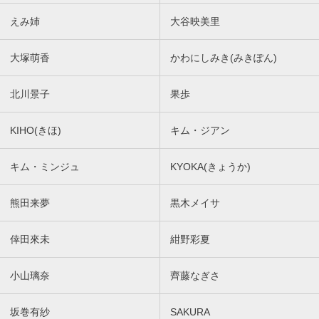
えみ姉
大谷映美里
大塚萌香
かわにしみき(みきぽん)
北川景子
果歩
KIHO(きほ)
キム・ジアン
キム・ミンジュ
KYOKA(きょうか)
熊田来夢
黒木メイサ
倖田來未
紺野彩夏
小山璃奈
齊藤なぎさ
坂巻有紗
SAKURA