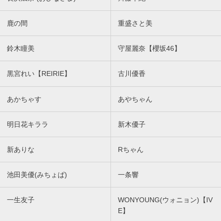
鹿の間
重盛さと美
鈴木瞳美
守屋麗奈【櫻坂46】
黒宮れい【REIRIE】
古川優香
あかちゃす
あやちゃん
明日花キララ
新木優子
新ありな
Rちゃん
池田美優(みちょぱ)
一条響
一生友子
WONYOUNG(ウォニョン)【IV
E】