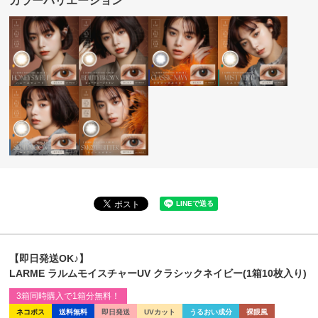
カラーバリエーション
【即日発送OK♪】
LARME ラルムモイスチャーUV クラシックネイビー(1箱10枚入り)
3箱同時購入で1箱分無料！
ネコポス
送料無料
即日発送
UVカット
うるおい成分
裸眼風