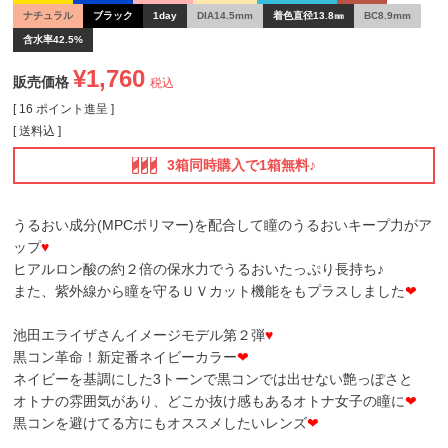
ナチュラル
ブラック
1day
DIA14.5mm
着色直径13.8㎜
BC8.9mm
含水率42.5%
¥
1,760
販売価格
税込
[
16
ポイント進呈 ]
送料込
3箱同時購入で1箱無料♪
うるおい成分(MPCポリマー)を配合して瞳のうるおいキープ力がア
ップ
♥
ヒアルロン酸の約２倍の保水力でうるおいたっぷり長持ち♪
また、紫外線から瞳を守るＵＶカット機能をもプラスしました
❤
池田エライザさんイメージモデル第２弾
♥
黒コン革命！新定番ネイビーカラー
❤
ネイビーを基調にした3トーンで黒コンでは出せない艶っぽさと
オトナの雰囲気があり、どこか抜け感もあるオトナ女子の瞳に
❤
黒コンを避けてる方にもオススメしたいレンズ
❤