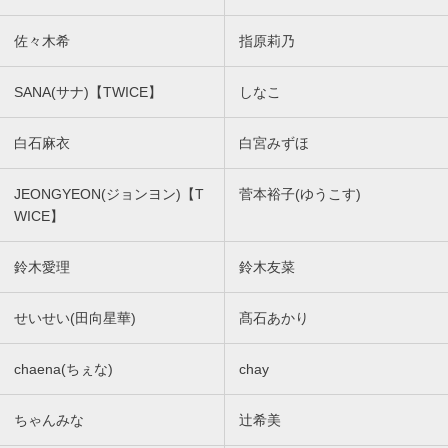
佐々木希
指原莉乃
SANA(サナ)【TWICE】
しなこ
白石麻衣
白宮みずほ
JEONGYEON(ジョンヨン)【T
菅本裕子(ゆうこす)
WICE】
鈴木愛理
鈴木友菜
せいせい(田向星華)
髙石あかり
chaena(ちぇな)
chay
ちゃんみな
辻希美