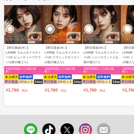
【即日発送OK♪】
【即日発送OK♪】
【即日発送OK♪】
【即日発
LARME ラルムモイスチャ
LARME ラルムモイスチャ
LARME ラルムモイスチャ
LARM
ーUV ビューティーブラウ
ーUV クラシックネイビー
ーUV ハニースウィート(1
ーUV 
ン(1箱10枚入り)
(1箱10枚入り)
箱10枚入り)
10枚入り
3箱同時購入で1箱分無
3箱同時購入で1箱分無
3箱同時購入で1箱分無
3箱同時
料！
料！
料！
料！
ネコポス
送料無料
ネコポス
送料無料
ネコポス
送料無料
ネコポ
即日発送
UVカット
1day
即日発送
UVカット
1day
即日発送
UVカット
1day
即日発
¥
1,760
¥
1,760
¥
1,760
¥
1,76
税込
税込
税込