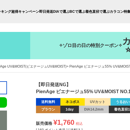
ンキング
超得キャンペーン
即日発送
DIAで選ぶ
BCで選ぶ
着色直径で選ぶ
カラコン特
✧ゾロ目の日の特別クーポン✧
nAge UV&MOIST(ピエナージュUV&MOIST)
PienAge ピエナージュ55% UV&MOIS
【即日発送NG】
PienAge ピエナージュ55% UV&MOIST NO
送料無料
ネコポス
UVカット
うるおい
ブラウン
1day
DIA14.2mm
着色直径1
¥
1,760
販売価格
税込