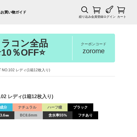
集
お買い物ガイド
絞り込み
会員登録
ログイン
カート
カラコン全品
クーポンコード
zorome
⭐10％OFF⭐
T NO.102 レディ(1箱12枚入り)
.102 レディ(1箱12枚入り)
成分
ナチュラル
ハーフ瞳
ブラック
3.6㎜
BC8.6mm
含水率55%
フチあり