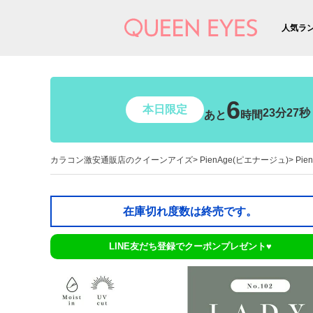
人気ラ
6
本日限定
23分26秒
あと
時間
カラコン激安通販店のクイーンアイズ
PienAge(ピエナージュ)
Pie
在庫切れ度数は終売です。
LINE友だち登録でクーポンプレゼント♥