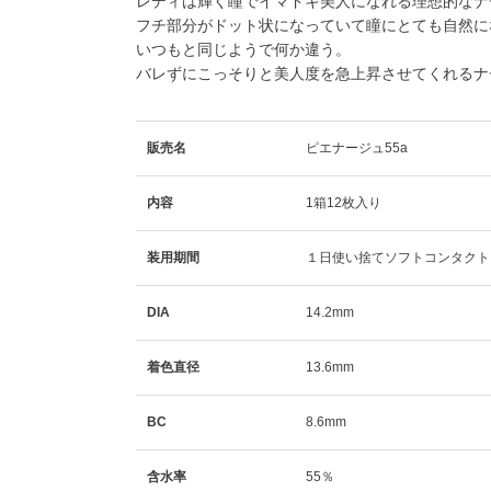
レディは輝く瞳でイマドキ美人になれる理想的なナ
フチ部分がドット状になっていて瞳にとても自然に
いつもと同じようで何か違う。
バレずにこっそりと美人度を急上昇させてくれるナ
販売名
ピエナージュ55a
内容
1箱12枚入り
装用期間
１日使い捨てソフトコンタクト
DIA
14.2mm
着色直径
13.6mm
BC
8.6mm
含水率
55％