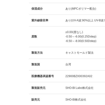
保湿成分
あり(MPCポリマー配合)
紫外線吸収率
あり(UV-A波:90%以上 UV-B波
±0.00(度なし)
度数
-0.50～-6.00(0.25Dstep)
-6.50～-8.00(0.50Dstep)
製造方法
キャストモールド製法
製造国
台湾
医療機器承認番号
22900BZX00392A02
製造販売元
SHO-BI Labo株式会社
販売元
SHO-BI株式会社