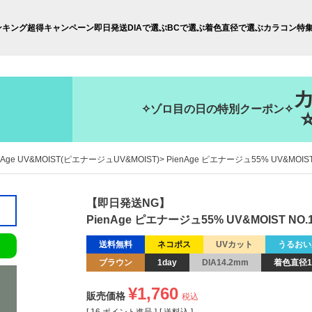
ンキング
超得キャンペーン
即日発送
DIAで選ぶ
BCで選ぶ
着色直径で選ぶ
カラコン特
✧ゾロ目の日の特別クーポン✧
nAge UV&MOIST(ピエナージュUV&MOIST)
PienAge ピエナージュ55% UV&MOIS
【即日発送NG】
PienAge ピエナージュ55% UV&MOIST NO
送料無料
ネコポス
UVカット
うるおい
ブラウン
1day
DIA14.2mm
着色直径1
¥
1,760
販売価格
税込