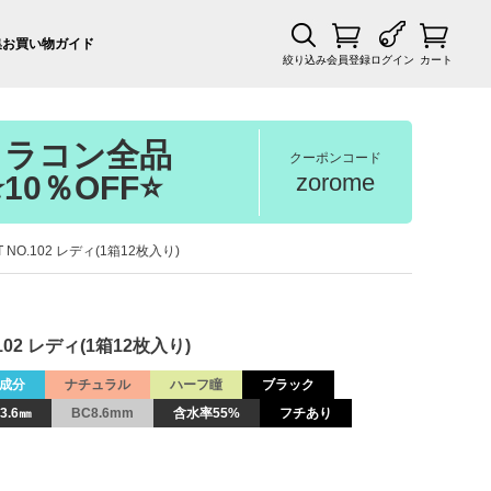
集
お買い物ガイド
絞り込み
会員登録
ログイン
カート
カラコン全品
クーポンコード
zorome
⭐10％OFF⭐
T NO.102 レディ(1箱12枚入り)
.102 レディ(1箱12枚入り)
成分
ナチュラル
ハーフ瞳
ブラック
3.6㎜
BC8.6mm
含水率55%
フチあり