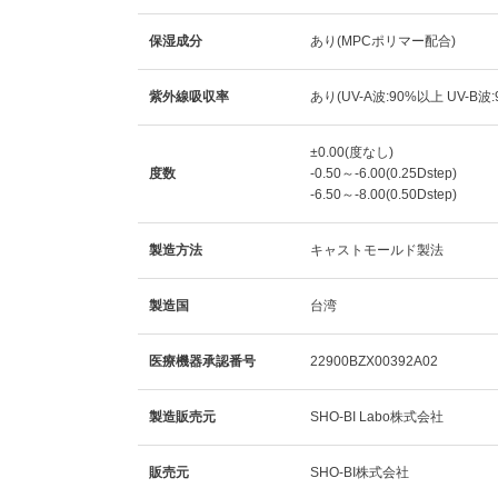
保湿成分
あり(MPCポリマー配合)
紫外線吸収率
あり(UV-A波:90%以上 UV-B波
±0.00(度なし)
度数
-0.50～-6.00(0.25Dstep)
-6.50～-8.00(0.50Dstep)
製造方法
キャストモールド製法
製造国
台湾
医療機器承認番号
22900BZX00392A02
製造販売元
SHO-BI Labo株式会社
販売元
SHO-BI株式会社