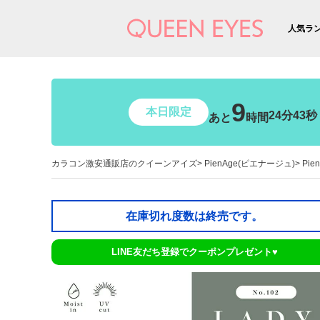
人気ラ
9
本日限定
24分42秒
あと
時間
カラコン激安通販店のクイーンアイズ
PienAge(ピエナージュ)
Pie
在庫切れ度数は終売です。
LINE友だち登録でクーポンプレゼント♥