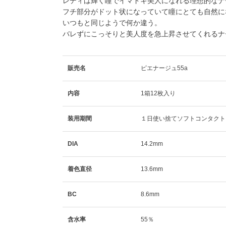
レディは輝く瞳でイマドキ美人になれる理想的なナ
フチ部分がドット状になっていて瞳にとても自然に
いつもと同じようで何か違う。
バレずにこっそりと美人度を急上昇させてくれるナ
販売名
ピエナージュ55a
内容
1箱12枚入り
装用期間
１日使い捨てソフトコンタクト
DIA
14.2mm
着色直径
13.6mm
BC
8.6mm
含水率
55％