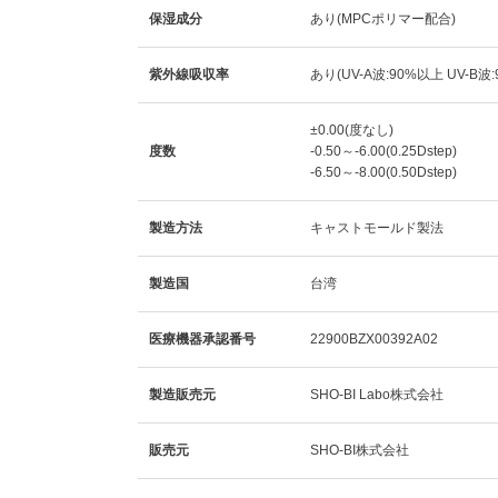
保湿成分
あり(MPCポリマー配合)
紫外線吸収率
あり(UV-A波:90%以上 UV-B波
±0.00(度なし)
度数
-0.50～-6.00(0.25Dstep)
-6.50～-8.00(0.50Dstep)
製造方法
キャストモールド製法
製造国
台湾
医療機器承認番号
22900BZX00392A02
製造販売元
SHO-BI Labo株式会社
販売元
SHO-BI株式会社