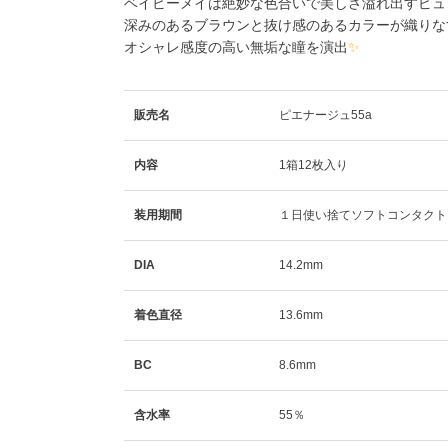
ベイビーメイは絶妙な色合いで美しさ溢れ出すピュ
深みのあるブラウンと抜け感のあるカラーが織りな
オシャレ感度の高い無垢な瞳を演出
✨
販売名
ピエナージュ55a
内容
1箱12枚入り
装用期間
１日使い捨てソフトコンタクト
DIA
14.2mm
着色直径
13.6mm
BC
8.6mm
含水率
55％