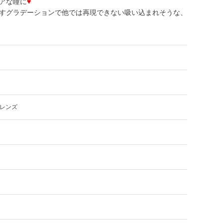
アな瞳に
♥
すグラデーションで他では再現できない吸い込まれそうな、
レンズ