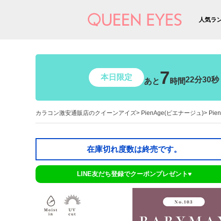
人気ラ
7
本日限定
22分29秒
あと
時間
カラコン激安通販店のクイーンアイズ
PienAge(ピエナージュ)
Pie
在庫切れ度数は終売です。
LINE友だち登録でクーポンプレゼント♥