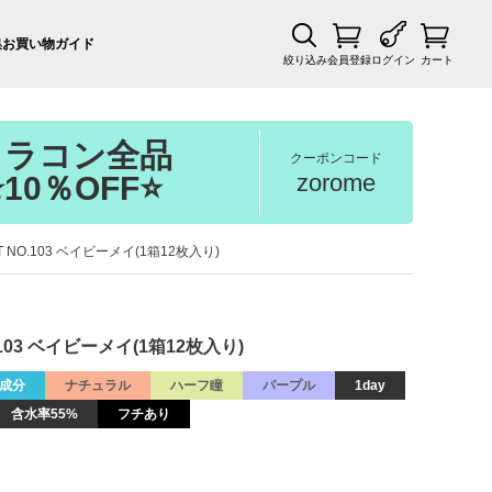
集
お買い物ガイド
絞り込み
会員登録
ログイン
カート
カラコン全品
クーポンコード
zorome
⭐10％OFF⭐
T NO.103 ベイビーメイ(1箱12枚入り)
.103 ベイビーメイ(1箱12枚入り)
成分
ナチュラル
ハーフ瞳
パープル
1day
含水率55%
フチあり