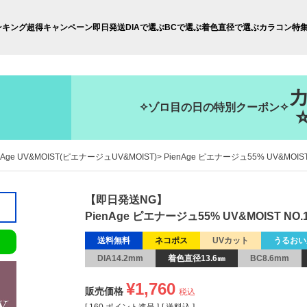
ンキング
超得キャンペーン
即日発送
DIAで選ぶ
BCで選ぶ
着色直径で選ぶ
カラコン特
✧ゾロ目の日の特別クーポン✧
nAge UV&MOIST(ピエナージュUV&MOIST)
PienAge ピエナージュ55% UV&MOIS
【即日発送NG】
PienAge ピエナージュ55% UV&MOIST NO
送料無料
ネコポス
UVカット
うるおい
DIA14.2mm
着色直径13.6㎜
BC8.6mm
¥
1,760
販売価格
税込