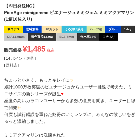
【即日発送NG】
PienAge mimigemme ピエナージュミミジェム ミミアクアマリン
(1箱10枚入り)
ネコポス
送料無料
UVカット
うるおい成分
ハーフ瞳
ブルー
1day
DIA14.0mm
着色直径13.0㎜
BC8.7mm
含水率38%
フチあり
¥
1,485
販売価格
税込
[
14
ポイント進呈 ]
送料込
ちょっと小さく、もっとキレイに
✨
累計1000万枚突破のピエナージュからユーザー目線で考えた、ミ
ニサイズの新シリーズが誕生
♥
感度の高いカラコンユーザーから多数の意見を聞き、ユーザー目線
で開発
✨
何度も試行錯誤を重ねた納得のいくレンズに、みんなの欲しいをぎ
ゅっと濃縮しました。
ミミアクアマリンは洗練された