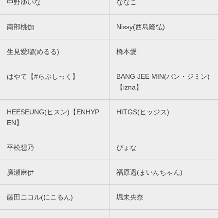
中野ゆいな
ななこ
南部桃伽
Nissy(西島隆弘)
生見愛瑠(めるる)
橋本愛
はやて【#らぶしっく】
BANG JEE MIN(バン・ジミン)
【izna】
HEESEUNG(ヒスン)【ENHYP
HITGS(ヒッジス)
EN】
平松想乃
ぴょな
廣瀬麻伊
福原遥(まいんちゃん)
藤田ニコル(にこるん)
堀未央奈