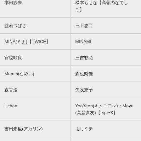
本田紗来
松本ももな【高嶺のなでし
こ】
益若つばさ
三上悠亜
MINA(ミナ)【TWICE】
MINAMI
宮脇咲良
三吉彩花
Mumei(むめい)
森絵梨佳
森香澄
矢吹奈子
Uchan
YooYeon(キムユヨン)・Mayu
(髙麗真友)【tripleS】
吉田朱里(アカリン)
よしミチ