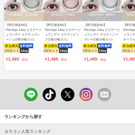
【即日発送NG】
【即日発送NG】
【即日発送NG】
【即日発
PienAge 1day ピエナージ
PienAge 1day ピエナージ
PienAge 1day ピエナージ
PienA
ュワンデー ステディグレ
ュワンデー ステディピン
ュワンデー デスティニー
ュワンデ
ージュ(1箱10枚入り)
ク(1箱10枚入り)
グレー(1箱10枚入り)
オークル
ネコポス
送料無料
ネコポス
送料無料
ネコポス
送料無料
ネコポ
UVカット
1day
UVカット
1day
UVカット
1day
UVカッ
¥
1,485
¥
1,485
¥
1,485
¥
1,48
税込
税込
税込
ランキングから探す
カラコン人気ランキング