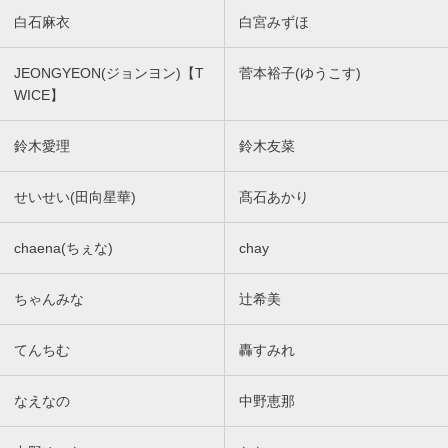
白石麻衣
白宮みずほ
JEONGYEON(ジョンヨン)【T
菅本裕子(ゆうこす)
WICE】
鈴木愛理
鈴木友菜
せいせい(田向星華)
髙石あかり
chaena(ちぇな)
chay
ちゃんみな
辻希美
てんちむ
轟すみれ
なえなの
中野恵那