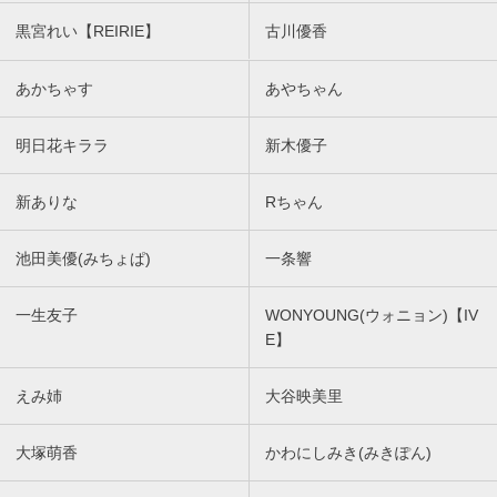
黒宮れい【REIRIE】
古川優香
あかちゃす
あやちゃん
明日花キララ
新木優子
新ありな
Rちゃん
池田美優(みちょぱ)
一条響
一生友子
WONYOUNG(ウォニョン)【IV
E】
えみ姉
大谷映美里
大塚萌香
かわにしみき(みきぽん)