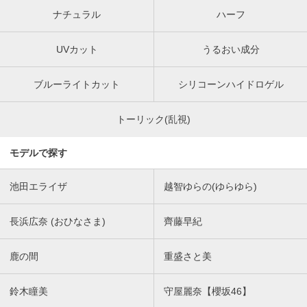
ナチュラル
ハーフ
UVカット
うるおい成分
ブルーライトカット
シリコーンハイドロゲル
トーリック(乱視)
モデルで探す
池田エライザ
越智ゆらの(ゆらゆら)
長浜広奈 (おひなさま)
齊藤早紀
鹿の間
重盛さと美
鈴木瞳美
守屋麗奈【櫻坂46】