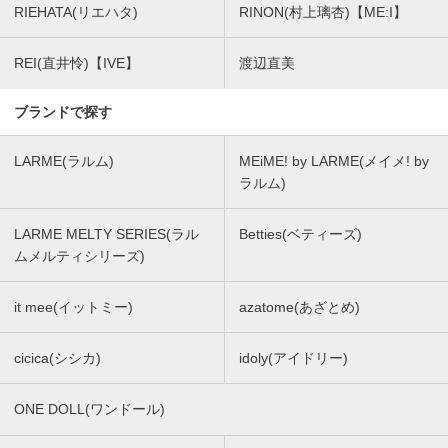
RIEHATA(リエハタ)
RINON(村上璃杏)【ME:I】
REI(直井怜)【IVE】
渡辺直美
ブランドで探す
LARME(ラルム)
MEiME! by LARME(メイメ! by
ラルム)
LARME MELTY SERIES(ラル
Betties(ベティーズ)
ムメルティシリーズ)
it mee(イットミー)
azatome(あざとめ)
cicica(シシカ)
idoly(アイドリー)
ONE DOLL(ワンドール)