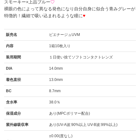
スモーキー×上品ブルー
♡
裸眼の色によって異なる発色になり自分自身に似合う青みグレーが
特徴的！繊細で吸い込まれるような瞳に
♥
販売名
ピエナージュUVM
内容
1箱10枚入り
装用期間
１日使い捨てソフトコンタクトレンズ
DIA
14.0mm
着色直径
13.0mm
BC
8.7mm
含水率
38.0％
保湿成分
あり(MPCポリマー配合)
紫外線吸収率
あり(UV-A波:90%以上 UV-B波:99%以上)
±0.00(度なし)