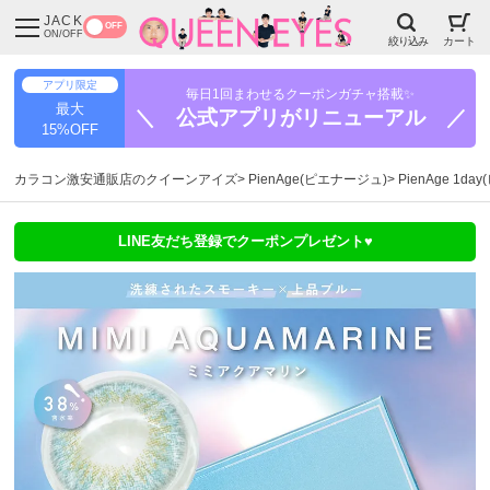
JACK
OFF
ON/OFF
絞り込み
カート
アプリ限定
毎日1回まわせるクーポンガチャ搭載✨
最大
＼ 公式アプリがリニューアル ／
15%OFF
カラコン激安通販店のクイーンアイズ
PienAge(ピエナージュ)
PienAge 1
LINE友だち登録でクーポンプレゼント♥