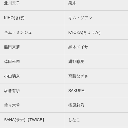
北川景子
果歩
KIHO(きほ)
キム・ジアン
キム・ミンジュ
KYOKA(きょうか)
熊田来夢
黒木メイサ
倖田來未
紺野彩夏
小山璃奈
齊藤なぎさ
坂巻有紗
SAKURA
佐々木希
指原莉乃
SANA(サナ)【TWICE】
しなこ