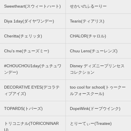
Sweetheart(スウィートハート)
せかいのふるーりー
Diya 1day(ダイヤワンデー)
Tearis(ティアリス)
Cheritta(チェリッタ)
CHALOR(チャロル)
Chu's me(チューズミー)
Chuu Lens(チューレンズ)
#CHOUCHOU1day(チュチュワ
Disney ディズニープリンセス
ンデー)
コレクション
DECORATIVE EYES(デコラテ
too cool for school(トゥークー
ィブアイズ)
ルフォースクール)
TOPARDS(トパーズ)
DopeWink(ドープウインク)
トリコニナル(TORICONINAR
とりーてぃー(Treatee)
U)